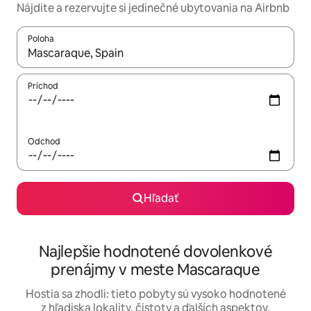
Nájdite a rezervujte si jedinečné ubytovania na Airbnb
Poloha
Keď budú výsledky k dispozícii, môžete si ich prechádzať pom
Príchod
Odchod
Hľadať
Najlepšie hodnotené dovolenkové
prenájmy v meste Mascaraque
Hostia sa zhodli: tieto pobyty sú vysoko hodnotené
z hľadiska lokality, čistoty a ďalších aspektov.