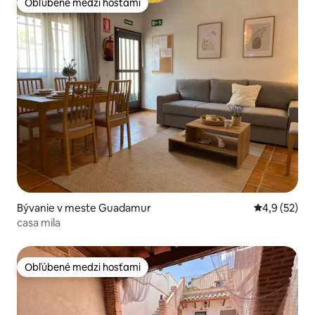
Obľúbené medzi hosťami
Obľúbené medzi hosťami
Bývanie v meste Guadamur
Priemerné oh
4,9 (52)
casa mila
Obľúbené medzi hosťami
Obľúbené medzi hosťami