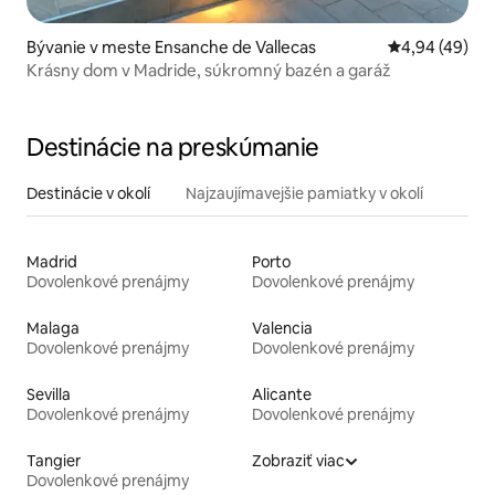
Bývanie v meste Ensanche de Vallecas
Priemerné oho
4,94 (49)
Krásny dom v Madride, súkromný bazén a garáž
Destinácie na preskúmanie
Destinácie v okolí
Najzaujímavejšie pamiatky v okolí
Madrid
Porto
Dovolenkové prenájmy
Dovolenkové prenájmy
Malaga
Valencia
Dovolenkové prenájmy
Dovolenkové prenájmy
Sevilla
Alicante
Dovolenkové prenájmy
Dovolenkové prenájmy
Tangier
Zobraziť viac
Dovolenkové prenájmy