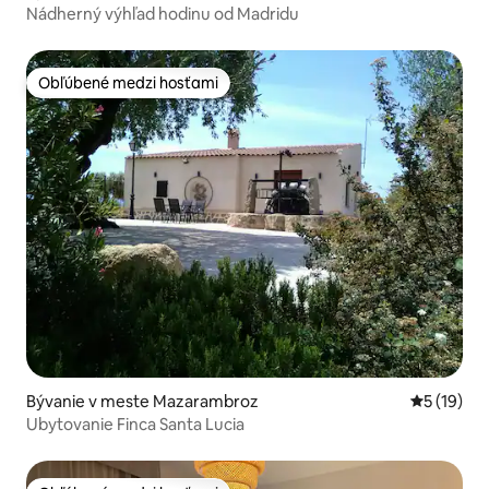
Nádherný výhľad hodinu od Madridu
Obľúbené medzi hosťami
Obľúbené medzi hosťami
Bývanie v meste Mazarambroz
Priemerné 
5 (19)
Ubytovanie Finca Santa Lucia