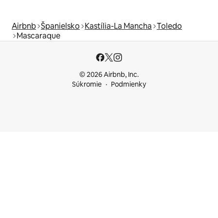
Airbnb
Španielsko
Kastília-La Mancha
Toledo
Mascaraque
© 2026 Airbnb, Inc.
Súkromie
Podmienky