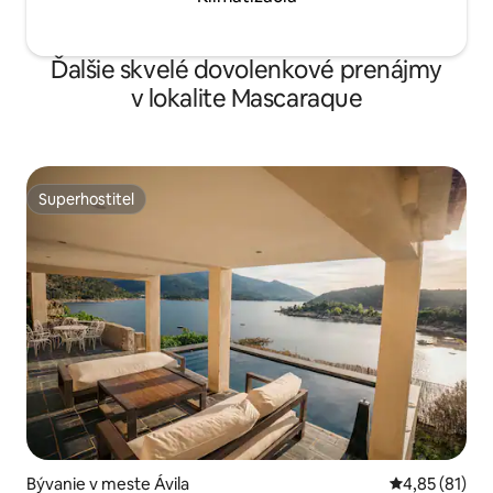
Ďalšie skvelé dovolenkové prenájmy
v lokalite Mascaraque
Superhostiteľ
Superhostiteľ
Bývanie v meste Ávila‎
Priemerné oho
4,85 (81)