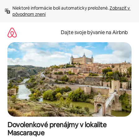
Preskočiť
Niektoré informácie boli automaticky preložené. 
Zobraziť v 
na
pôvodnom znení
obsah.
Dajte svoje bývanie na Airbnb
Dovolenkové prenájmy v lokalite
Mascaraque