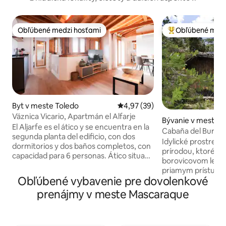
Obľúbené medzi hosťami
Obľúbené medz
Obľúbené medzi hosťami
Najobľúbenejšie 
Byt v meste Toledo
Priemerné ohodnotenie 4,97 z 
4,97 (39)
Väznica Vicario, Apartmán el Alfarje
Bývanie v meste A
El Aljarfe es el ático y se encuentra en la
Parra
Cabaña del Burguil
segunda planta del edificio, con dos
Idylické prostred
dormitorios y dos baños completos, con
prírodou, ktoré sa
capacidad para 6 personas. Ático situado
borovicovom lese n
en la segunda planta del edificio con
priamym prístupom
terraza con vistas a la ciudad. Cuenta
Obľúbené vybavenie pre dovolenkové
ideálny pre páry a
con dos dormitorios doble, uno de ellos
priestrannej obýva
prenájmy v meste Mascaraque
con dos camas de 90cm, además de un
vybavenej kuchyne
sofá cama en el salón, con capacidad
manželskou posteľ
hasta 6 huéspedes. Tiene dos baños
voliteľnej kolísky,
completos y cocina equipada. Aire