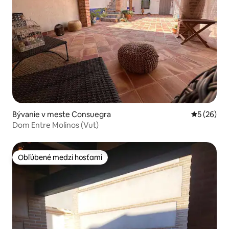
Bývanie v meste Consuegra
Priemerné 
5 (26)
Dom Entre Molinos (Vut)
Obľúbené medzi hosťami
Obľúbené medzi hosťami