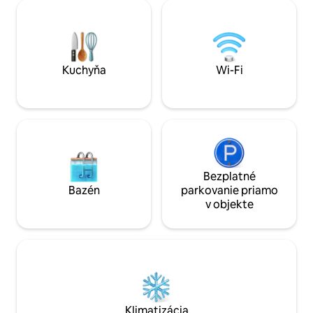
s výhľadom na jaze
Acondicionado/Calefacción, TV, ropa de
pozýva na oddych
cama y toallas, amenities de baño y
vykonávať námorné
cocina, WIFI gratis, cuna bajo petición,
Domáce zvieratá sú povolené o
secador de pelo.
februára, marca a 
borovicového spr
Kuchyňa
Wi-Fi
Bezplatné
Bazén
parkovanie priamo
v objekte
Klimatizácia