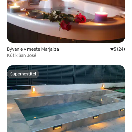
Bývanie v meste Marjaliza
Priemerné 
5 (24)
Kútik San José
Superhostiteľ
Superhostiteľ