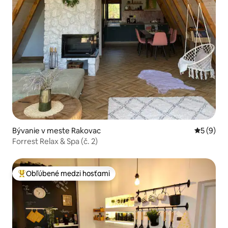
Bývanie v meste Rakovac
Priemerné
5 (9)
Forrest Relax & Spa (č. 2)
Obľúbené medzi hosťami
Najobľúbenejšie medzi hosťami