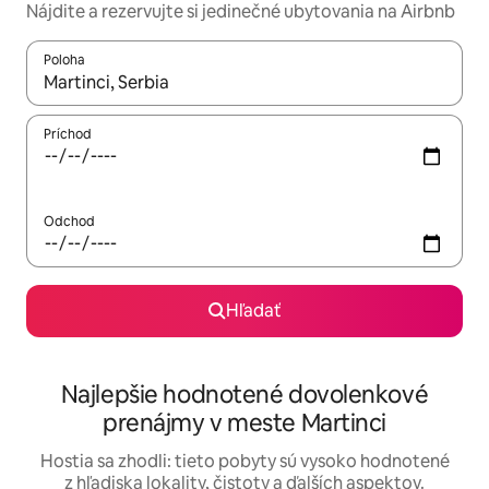
Nájdite a rezervujte si jedinečné ubytovania na Airbnb
Poloha
Keď budú výsledky k dispozícii, môžete si ich prechádzať pom
Príchod
Odchod
Hľadať
Najlepšie hodnotené dovolenkové
prenájmy v meste Martinci
Hostia sa zhodli: tieto pobyty sú vysoko hodnotené
z hľadiska lokality, čistoty a ďalších aspektov.