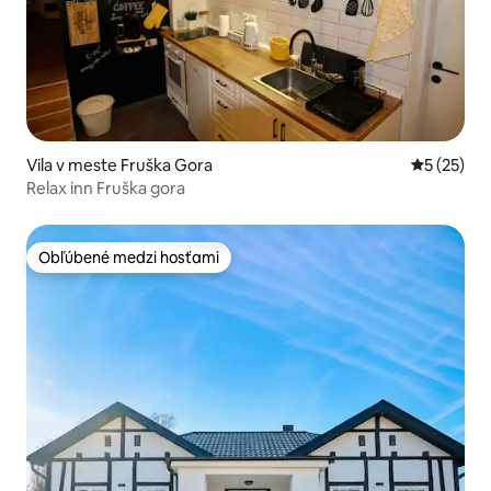
Vila v meste Fruška Gora
Priemerné 
5 (25)
Relax inn Fruška gora
Obľúbené medzi hosťami
Obľúbené medzi hosťami