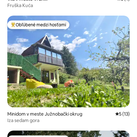
Fruška Kuća
Obľúbené medzi hosťami
Najobľúbenejšie medzi hosťami
Minidom v meste Južnobački okrug
Priemerné
5 (13)
Iza sedam gora