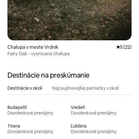
Chalupa v meste Vrdnik
Priemerné 
5 (22)
Fairy Oak - vysnívaná chalupa
Destinácie na preskúmanie
Destinácie v okolí
Najzaujímavejšie pamiatky v okolí
Budapešť
Viedeň
Dovolenkové prenájmy
Dovolenkové prenájmy
Tirana
Ľubľana
Dovolenkové prenájmy
Dovolenkové prenájmy