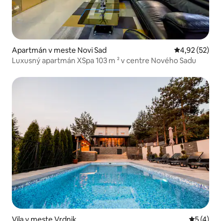
Apartmán v meste Novi Sad
Priemerné oho
4,92 (52)
Luxusný apartmán XSpa 103 m ² v centre Nového Sadu
Vila v meste Vrdnik
Priemerné
5 (4)