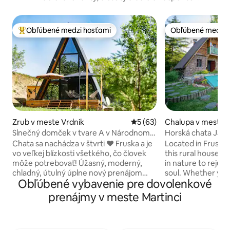
Obľúbené medzi hosťami
Obľúbené medzi 
Najobľúbenejšie medzi hosťami
Obľúbené medzi 
Zrub v meste Vrdnik
Priemerné ohodnotenie 5 z 
5 (63)
Chalupa v meste L
Slnečný domček v tvare A v Národnom
Horská chata Jaril
parku Fruska Gora
dvor
Chata sa nachádza v štvrti ❤️ Fruska a je
Located in Fruska 
vo veľkej blízkosti všetkého, čo človek
this rural househo
môže potrebovať! Úžasný, moderný,
in nature to reju
chladný, útulný úplne nový prenájom
soul. Whether you l
Obľúbené vybavenie pre dovolenkové
uprostred národného parku, kde si
bicycles, gazing at
môžete vychutnať čistý, čerstvý vzduch
around the firepla
prenájmy v meste Martinci
a sledovať hviezdnu oblohu takmer
preparing food or j
každú letnú noc! Príďte sa stratiť, vyložiť
with family and fr
nohy a oddýchnuť si v tomto pokojnom,
offers all of this. 