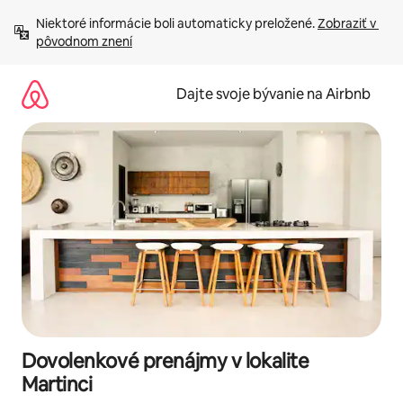
Preskočiť
Niektoré informácie boli automaticky preložené. 
Zobraziť v 
na
pôvodnom znení
obsah.
Dajte svoje bývanie na Airbnb
Dovolenkové prenájmy v lokalite
Martinci