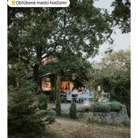
Obľúbené medzi hosťami
Najobľúbenejšie medzi hosťami