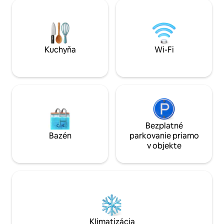
štýlovom priestore, kde budete odľahlí,
area for kids for t
ale zároveň dosť blízko veľkých miest.
enjoyment. You wil
Užite si vlastné súkromné vonkajšie
neighbors around 
FILMOVÉ VEČERY. FRUSKE TERME sú
greet you with a sm
vzdialené len pár minút!Prírodný prameň
s vodou JAZAK vzdialený len pár minút
Kuchyňa
Wi-Fi
Bezplatné
Bazén
parkovanie priamo
v objekte
Klimatizácia