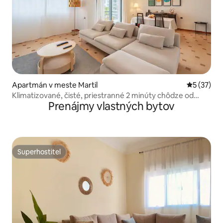
Apartmán v meste Martil
Priemerné 
5 (37)
Klimatizované, čisté, priestranné 2 minúty chôdze od
Prenájmy vlastných bytov
pláže
Superhostiteľ
Superhostiteľ