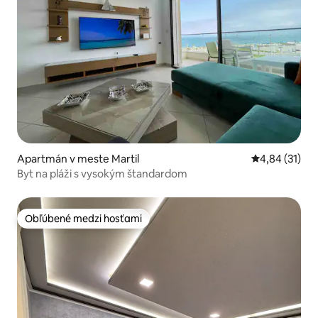
Apartmán v meste Martil
Priemerné oho
4,84 (31)
Byt na pláži s vysokým štandardom
Obľúbené medzi hosťami
Obľúbené medzi hosťami