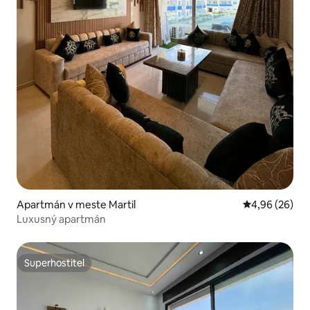
Apartmán v meste Martil
Priemerné oho
4,96 (26)
Luxusný apartmán
Superhostiteľ
Superhostiteľ