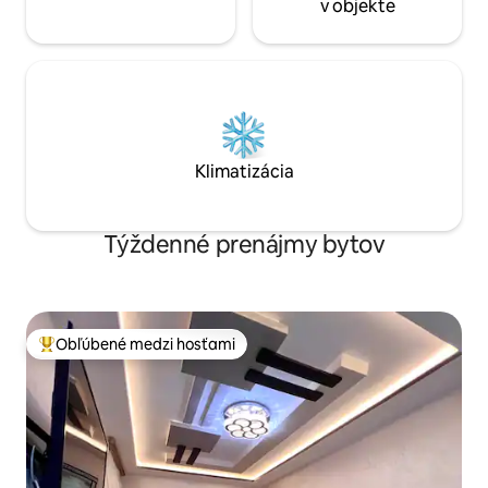
v objekte
Klimatizácia
Týždenné prenájmy bytov
Obľúbené medzi hosťami
Najobľúbenejšie medzi hosťami