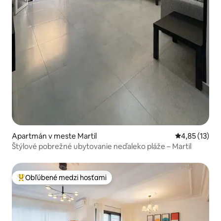
Apartmán v meste Martil
Priemerné oh
4,85 (13)
Štýlové pobrežné ubytovanie neďaleko pláže – Martil
Obľúbené medzi hosťami
Najobľúbenejšie medzi hosťami