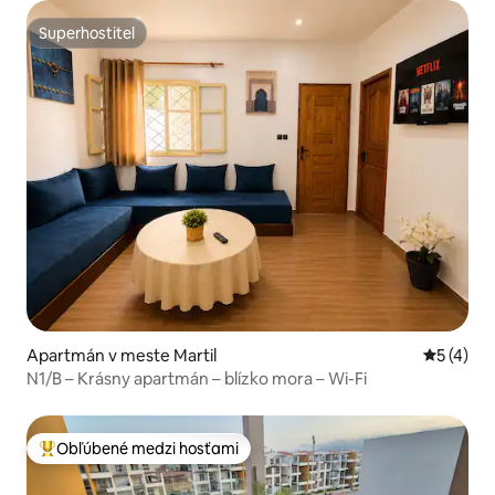
Superhostiteľ
Superhostiteľ
Apartmán v meste Martil
Priemerné
5 (4)
N1/B – Krásny apartmán – blízko mora – Wi-Fi
Obľúbené medzi hosťami
Najobľúbenejšie medzi hosťami