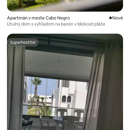
Apartmán v meste Cabo Negro
Nové ubyt
Nové
Útulný dom s výhľadom na bazén v blízkosti pláže
Superhostiteľ
Superhostiteľ