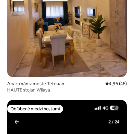
Apartmán v meste Tetouan
Priemerné oho
4,96 (45)
HAUTE stojan Wilaya
Obľúbené medzi hosťami
Obľúbené medzi hosťami