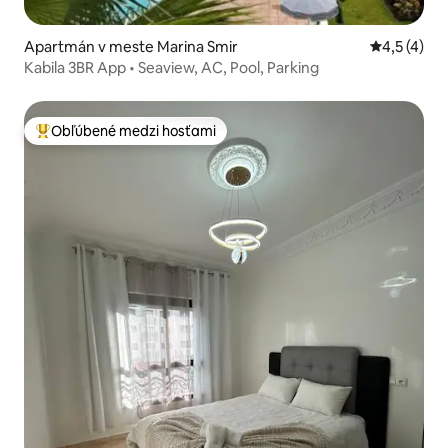
Apartmán v meste Marina Smir
Priemerné 
4,5 (4)
Kabila 3BR App • Seaview, AC, Pool, Parking
Obľúbené medzi hosťami
Najobľúbenejšie medzi hosťami