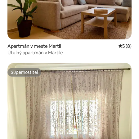
Apartmán v meste Martil
Priemerné
5 (8)
Útulný apartmán v Martile
Superhostiteľ
Superhostiteľ