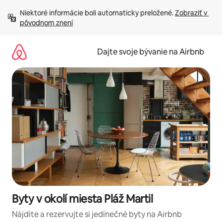
Preskočiť
Niektoré informácie boli automaticky preložené. 
Zobraziť v 
na
pôvodnom znení
obsah.
Dajte svoje bývanie na Airbnb
Byty v okolí miesta Pláž Martil
Nájdite a rezervujte si jedinečné byty na Airbnb