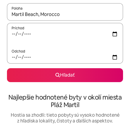
Poloha
Keď budú výsledky k dispozícii, môžete si ich prechádzať pom
Príchod
Odchod
Hľadať
Najlepšie hodnotené byty v okolí miesta
Pláž Martil
Hostia sa zhodli: tieto pobyty sú vysoko hodnotené
z hľadiska lokality, čistoty a ďalších aspektov.