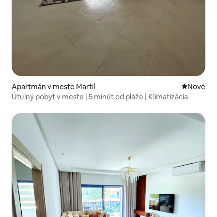
Apartmán v meste Martil
Nové ubyt
Nové
Útulný pobyt v meste | 5 minút od pláže | Klimatizácia