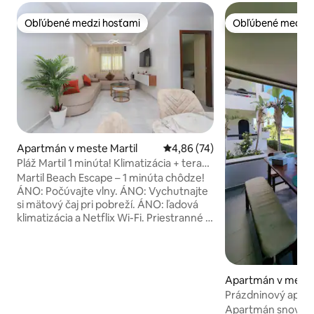
Obľúbené medzi hosťami
Obľúbené medzi 
Obľúbené medzi hosťami
Obľúbené medzi 
Apartmán v meste Martil
Priemerné ohodnotenie 4,86 z 
4,86 (74)
Pláž Martil 1 minúta! Klimatizácia + terasa
+ Netflix + Wi-Fi
Martil Beach Escape – 1 minúta chôdze!
ÁNO: Počúvajte vlny. ÁNO: Vychutnajte
si mätový čaj pri pobreží. ÁNO: ľadová
klimatizácia a Netflix Wi-Fi. Priestranné 2
spálne s manželskou posteľou, 2
samostatné, útulná obývacia izba, dobre
vybavená kuchyňa, moderná kúpeľňa,
Wi-Fi. Len 110 m od pláže Martil! Začnite s
Apartmán v meste
chrumkavými msemenmi, prejdite sa po
Prázdninový apar
pobreží, oddýchnite si na vlastnej
výhľadom na mor
Apartmán snov s 
tienistej terase. Prejdite sa do kaviarne,