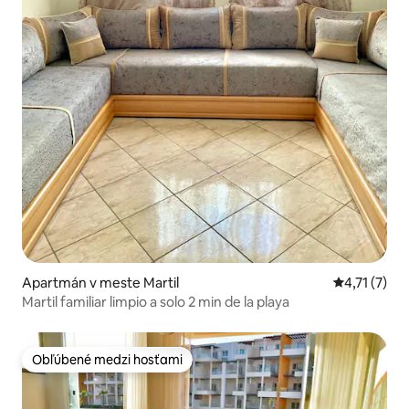
Apartmán v meste Martil
Priemerné o
4,71 (7)
Martil familiar limpio a solo 2 min de la playa
Obľúbené medzi hosťami
Obľúbené medzi hosťami