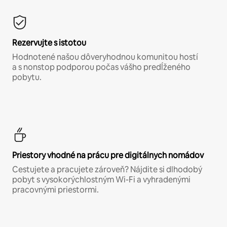
Rezervujte s istotou
Hodnotené našou dôveryhodnou komunitou hostí
a s nonstop podporou počas vášho predĺženého
pobytu.
Priestory vhodné na prácu pre digitálnych nomádov
Cestujete a pracujete zároveň? Nájdite si dlhodobý
pobyt s vysokorýchlostným Wi-Fi a vyhradenými
pracovnými priestormi.