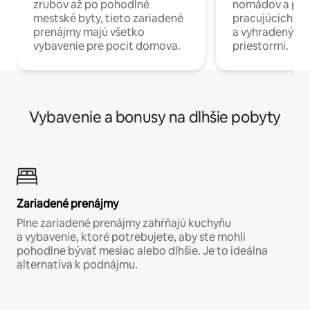
zrubov až po pohodlné
nomádov a pro
mestské byty, tieto zariadené
pracujúcich na 
prenájmy majú všetko
a vyhradenými
vybavenie pre pocit domova.
priestormi.
Vybavenie a bonusy na dlhšie pobyty
Zariadené prenájmy
Plne zariadené prenájmy zahŕňajú kuchyňu
a vybavenie, ktoré potrebujete, aby ste mohli
pohodlne bývať mesiac alebo dlhšie. Je to ideálna
alternatíva k podnájmu.