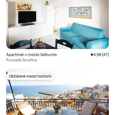
Apartmán v meste Selinunte
Priemerné oho
4,98 (47)
Pousada Serafina
Obľúbené medzi hosťami
Obľúbené medzi hosťami