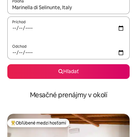
Poloha
Keď budú výsledky k dispozícii, môžete si ich prechádzať pom
Príchod
Odchod
Hľadať
Mesačné prenájmy v okolí
Obľúbené medzi hosťami
Najobľúbenejšie medzi hosťami