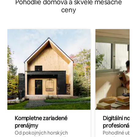
Pohodlie domova a skvelé mesačné
ceny
Kompletne zariadené
Digitálni nomá
prenájmy
profesionáli 
Od pokojných horských
Pohodlné ubyto