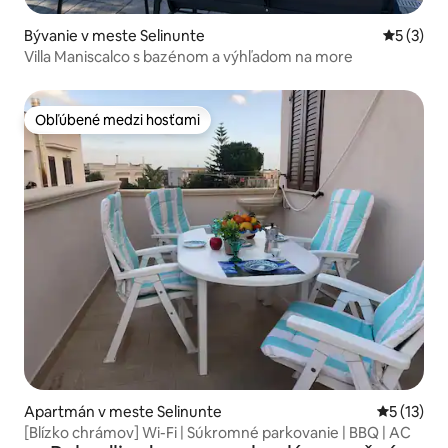
Bývanie v meste Selinunte
Priemerné
5 (3)
Villa Maniscalco s bazénom a výhľadom na more
Obľúbené medzi hosťami
Obľúbené medzi hosťami
Apartmán v meste Selinunte
Priemerné
5 (13)
[Blízko chrámov] Wi-Fi | Súkromné parkovanie | BBQ | AC