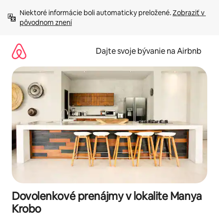
Preskočiť
Niektoré informácie boli automaticky preložené. 
Zobraziť v 
na
pôvodnom znení
obsah.
Dajte svoje bývanie na Airbnb
Dovolenkové prenájmy v lokalite Manya
Krobo