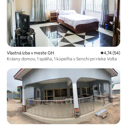
Vlastná izba v meste GH
Priemerné oho
4,74 (54)
Krásny domov, 1 spálňa, 1 kúpeľňa v Senchi pri rieke Volta