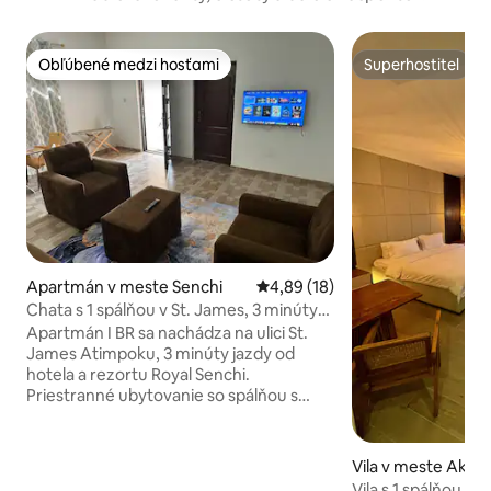
Obľúbené medzi hosťami
Superhostiteľ
Obľúbené medzi hosťami
Superhostiteľ
Apartmán v meste Senchi
Priemerné ohodnotenie 4,89 z 
4,89 (18)
Chata s 1 spálňou v St. James, 3 minúty
od Royal Senchi
Apartmán I BR sa nachádza na ulici St.
James Atimpoku, 3 minúty jazdy od
hotela a rezortu Royal Senchi.
Priestranné ubytovanie so spálňou s
manželskou posteľou Queen, kúpeľňou,
obývacou izbou s pohovkami, Wi-Fi,
Smart TV, 2 klimatizáciami a 2 stropnými
Vila v meste Ako
ventilátormi (v spálni a obývacej izbe),
Vila s 1 spálňou 