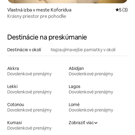
Vlastná izba v meste Koforidua
Priemerné
5 (3)
Krásny priestor pre pohodlie
Destinácie na preskúmanie
Destinácie v okolí
Najzaujímavejšie pamiatky v okolí
Akkra
Abidjan
Dovolenkové prenájmy
Dovolenkové prenájmy
Lekki
Lagos
Dovolenkové prenájmy
Dovolenkové prenájmy
Cotonou
Lomé
Dovolenkové prenájmy
Dovolenkové prenájmy
Kumasi
Zobraziť viac
Dovolenkové prenájmy