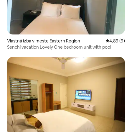
Vlastná izba v meste Eastern Region
Priemerné oh
4,89 (9)
Senchi vacation Lovely One bedroom unit with pool