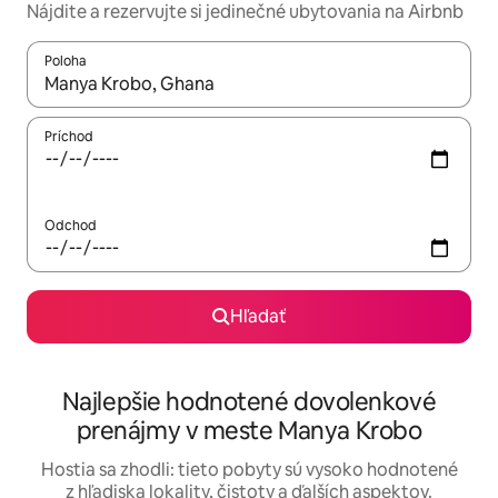
Nájdite a rezervujte si jedinečné ubytovania na Airbnb
Poloha
Keď budú výsledky k dispozícii, môžete si ich prechádzať pom
Príchod
Odchod
Hľadať
Najlepšie hodnotené dovolenkové
prenájmy v meste Manya Krobo
Hostia sa zhodli: tieto pobyty sú vysoko hodnotené
z hľadiska lokality, čistoty a ďalších aspektov.