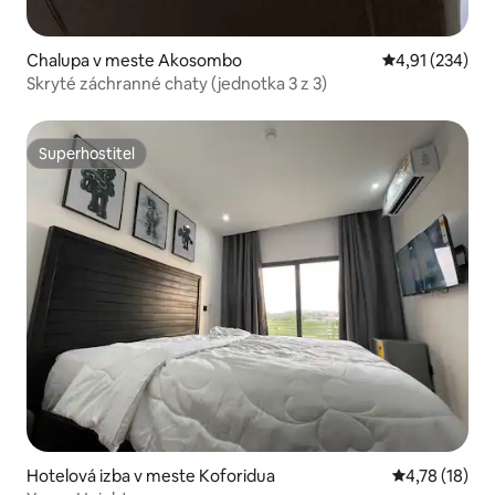
Chalupa v meste Akosombo
Priemerné ohod
4,91 (234)
Skryté záchranné chaty (jednotka 3 z 3)
Superhostiteľ
Superhostiteľ
Hotelová izba v meste Koforidua
Priemerné oh
4,78 (18)