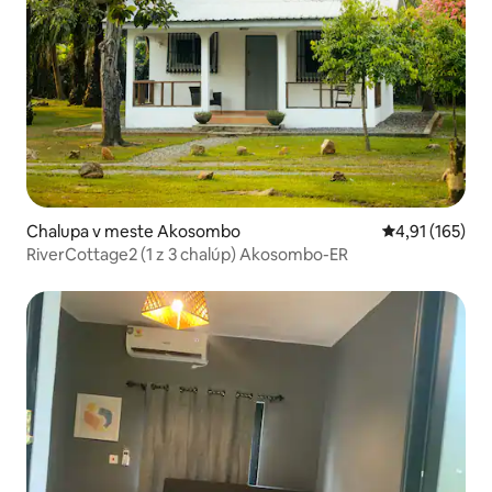
Chalupa v meste Akosombo
Priemerné oho
4,91 (165)
RiverCottage2 (1 z 3 chalúp) Akosombo-ER