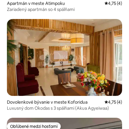
Apartmán v meste Atimpoku
Priemerné o
4,75 (4)
Zariadený apartmán so 4 spálňami
Dovolenkové bývanie v meste Koforidua
Priemerné o
4,75 (4)
Luxusný dom Okodas s 3 spálňami (Akua Agyeiwaa)
Obľúbené medzi hosťami
Obľúbené medzi hosťami