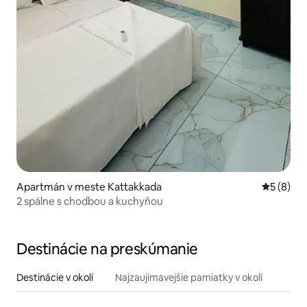
Apartmán v meste Kattakkada
Priemerné
5 (8)
2 spálne s chodbou a kuchyňou
Destinácie na preskúmanie
Destinácie v okolí
Najzaujímavejšie pamiatky v okolí