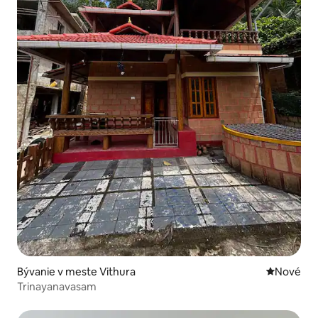
Bývanie v meste Vithura
Nové ubyt
Nové
Trinayanavasam