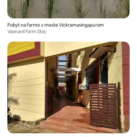
Pobyt na farme v meste Vickramasingapuram
Vaanavil Farm Stay