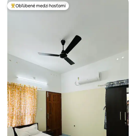
Obľúbené medzi hosťami
Najobľúbenejšie medzi hosťami