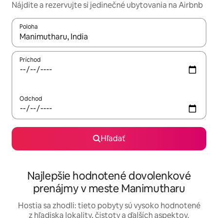
Nájdite a rezervujte si jedinečné ubytovania na Airbnb
Poloha
Keď budú výsledky k dispozícii, môžete si ich prechádzať pom
Príchod
Odchod
Hľadať
Najlepšie hodnotené dovolenkové
prenájmy v meste Manimutharu
Hostia sa zhodli: tieto pobyty sú vysoko hodnotené
z hľadiska lokality, čistoty a ďalších aspektov.