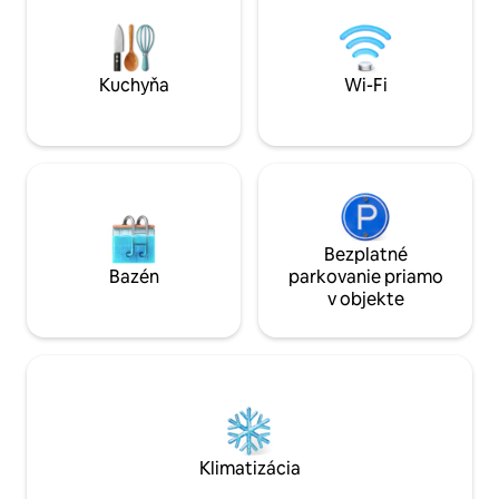
vodopádom, miest
,kuchynské vybavenie so všetkým
hlavným cestám. 
riadom a primerané potrebné
blízko prírody!
vybavenie, ako je mixér, čajovar,
rýchlovarná kanvica s práčkou Panasonic
Kuchyňa
Wi-Fi
s hornou náplňou (7,5 kg).
Bezplatné
Bazén
parkovanie priamo
v objekte
Klimatizácia