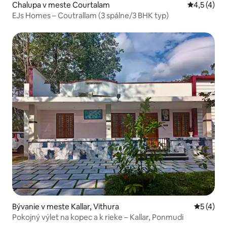
Chalupa v meste Courtalam
Priemerné 
4,5 (4)
EJs Homes – Coutrallam (3 spálne/3 BHK typ)
Bývanie v meste Kallar, Vithura
Priemerné
5 (4)
Pokojný výlet na kopec a k rieke – Kallar, Ponmudi