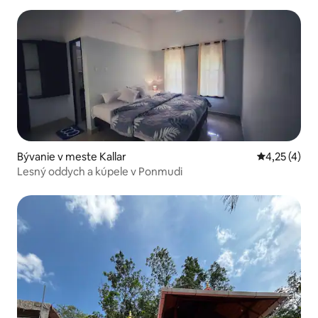
Bývanie v meste Kallar
Priemerné o
4,25 (4)
Lesný oddych a kúpele v Ponmudi