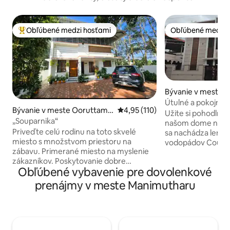
Obľúbené medzi hosťami
Obľúbené medzi 
Najobľúbenejšie medzi hosťami
Obľúbené medzi 
Bývanie v meste 
Útulné a pokojné 
Bývanie v meste Ooruttamb
Priemerné ohodnotenie 4,95 z 5
4,95 (110)
StayCourtallam s 2
Užite si pohodlný 
alam
„Souparnika“
vodopádmi
našom dome na pr
Priveďte celú rodinu na toto skvelé
sa nachádza len 2
miesto s množstvom priestoru na
vodopádov Courtal
zábavu. Primerané miesto na myslenie
Courtallam Road. 
zákazníkov. Poskytovanie dobre
dispozícii je Wi-Fi 2 priestranné spálne 2
Obľúbené vybavenie pre dovolenkové
udržiavaného domu (1250 štvorcových
pripojené toalety
stôp) s vynikajúcimi hygienickými
toaleta Spoločná hala Súkromný prístup
prenájmy v meste Manimutharu
zariadeniami a priestrannými
na prvé poschodie
parkovacími zariadeniami. Dobre
alebo malé skupiny
udržiavané spálne a priestranná hala ho
oddych a chcú obj
robia jedinečným. Dobre zariadený
Courtallamu. Jedn
nábytok , Wi-Fi , 2 izbová klimatizácia