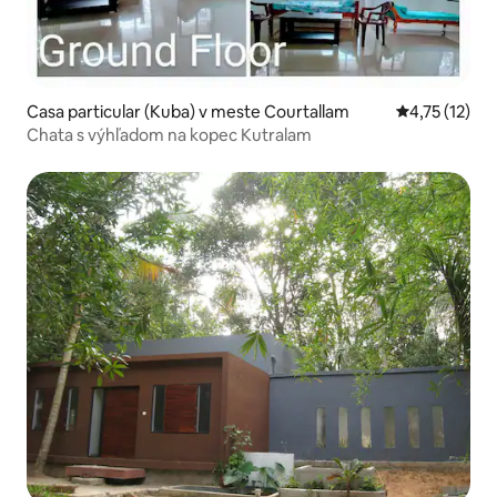
Casa particular (Kuba) v meste Courtallam
Priemerné oh
4,75 (12)
Chata s výhľadom na kopec Kutralam