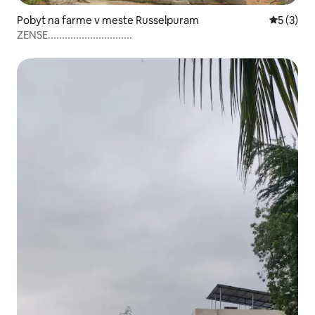
Pobyt na farme v meste Russelpuram
Priemerné
5 (3)
ZENSE..............................