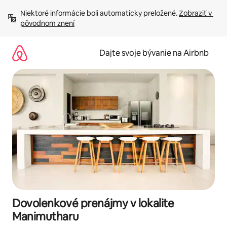
Preskočiť
Niektoré informácie boli automaticky preložené. 
Zobraziť v 
na
pôvodnom znení
obsah.
Dajte svoje bývanie na Airbnb
Dovolenkové prenájmy v lokalite
Manimutharu