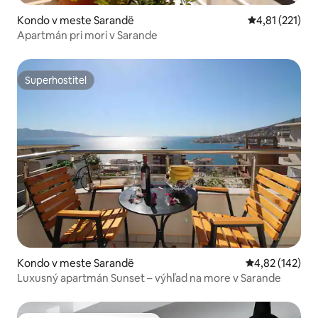
Kondo v meste Sarandë
Priemerné oho
4,81 (221)
Apartmán pri mori v Sarande
Superhostiteľ
Superhostiteľ
Kondo v meste Sarandë
Priemerné ohod
4,82 (142)
Luxusný apartmán Sunset – výhľad na more v Sarande