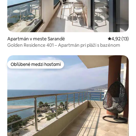
Apartmán v meste Sarandë
Priemerné oh
4,92 (13)
Golden Residence 401 – Apartmán pri pláži s bazénom
Obľúbené medzi hosťami
Obľúbené medzi hosťami