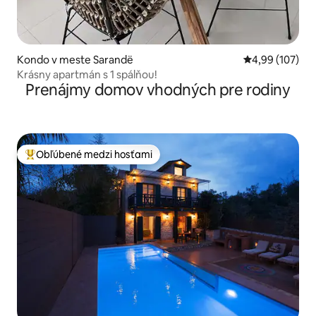
Kondo v meste Sarandë
Priemerné ohod
4,99 (107)
Krásny apartmán s 1 spálňou!
Prenájmy domov vhodných pre rodiny
Obľúbené medzi hosťami
Najobľúbenejšie medzi hosťami