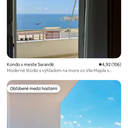
Kondo v meste Sarandë
Priemerné ohod
4,92 (106)
Moderné štúdio s výhľadom na more vo Vila Majola s
parkovaním -5
Obľúbené medzi hosťami
Obľúbené medzi hosťami