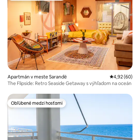
Apartmán v meste Sarandë
Priemerné oho
4,92 (60)
The Flipside: Retro Seaside Getaway s výhľadom na oceán
Obľúbené medzi hosťami
Obľúbené medzi hosťami