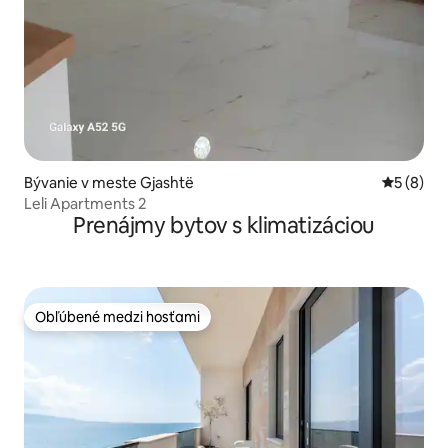
Bývanie v meste Gjashtë
Priemerné
5 (8)
Leli Apartments 2
Prenájmy bytov s klimatizáciou
Obľúbené medzi hosťami
Obľúbené medzi hosťami