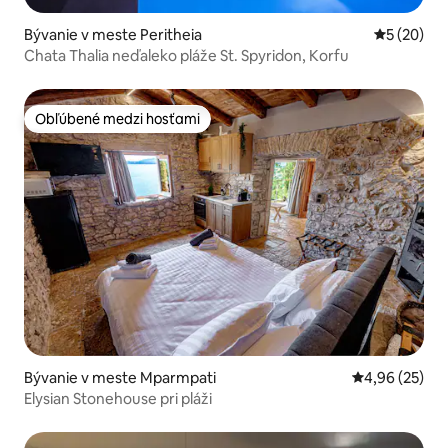
Bývanie v meste Peritheia
Priemerné 
5 (20)
Chata Thalia neďaleko pláže St. Spyridon, Korfu
Obľúbené medzi hosťami
Obľúbené medzi hosťami
Bývanie v meste Mparmpati
Priemerné oho
4,96 (25)
Elysian Stonehouse pri pláži