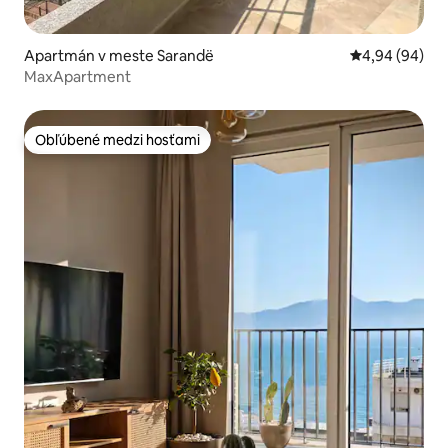
Apartmán v meste Sarandë
Priemerné oho
4,94 (94)
MaxApartment
Obľúbené medzi hosťami
Obľúbené medzi hosťami