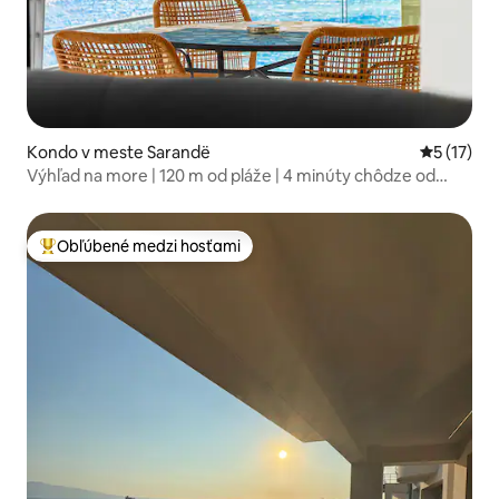
Kondo v meste Sarandë
Priemerné
5 (17)
Výhľad na more | 120 m od pláže | 4 minúty chôdze od
promenády
Obľúbené medzi hosťami
Najobľúbenejšie medzi hosťami