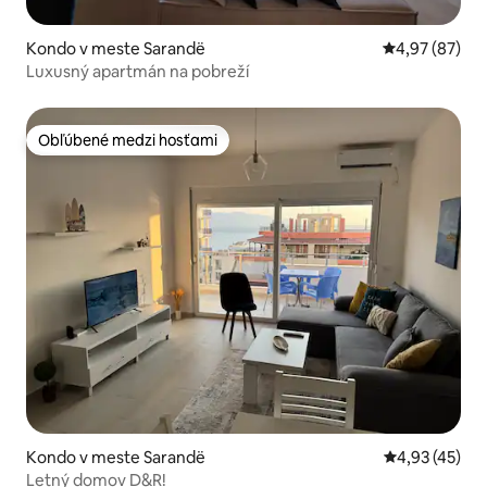
Kondo v meste Sarandë
Priemerné oho
4,97 (87)
Luxusný apartmán na pobreží
Obľúbené medzi hosťami
Obľúbené medzi hosťami
Kondo v meste Sarandë
Priemerné oho
4,93 (45)
Letný domov D&R!