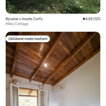
Bývanie v meste Corfu
Priemerné oho
4,92 (121)
Milos Cottage
Obľúbené medzi hosťami
Obľúbené medzi hosťami