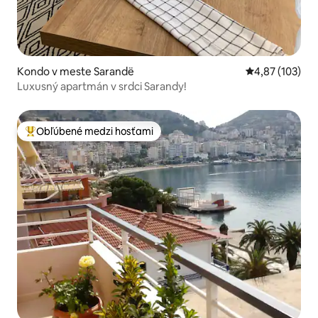
Kondo v meste Sarandë
Priemerné ohod
4,87 (103)
Luxusný apartmán v srdci Sarandy!
Obľúbené medzi hosťami
Najobľúbenejšie medzi hosťami