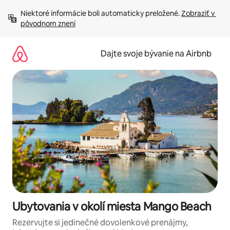
Preskočiť
Niektoré informácie boli automaticky preložené. 
Zobraziť v 
na
pôvodnom znení
obsah.
Dajte svoje bývanie na Airbnb
Ubytovania v okolí miesta Mango Beach
Rezervujte si jedinečné dovolenkové prenájmy,