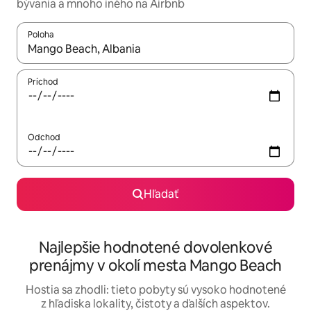
bývania a mnoho iného na Airbnb
Poloha
Keď budú výsledky k dispozícii, môžete si ich prechádzať pom
Príchod
Odchod
Hľadať
Najlepšie hodnotené dovolenkové
prenájmy v okolí mesta Mango Beach
Hostia sa zhodli: tieto pobyty sú vysoko hodnotené
z hľadiska lokality, čistoty a ďalších aspektov.