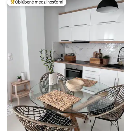
Obľúbené medzi hosťami
Najobľúbenejšie medzi hosťami