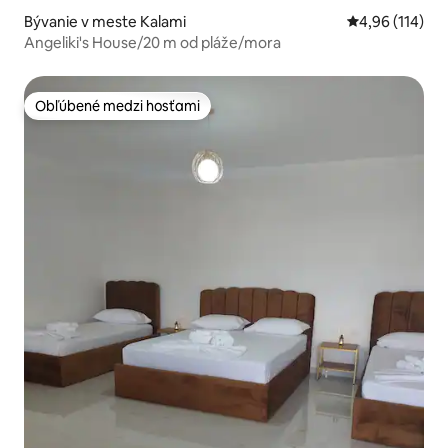
Bývanie v meste Kalami
Priemerné ohod
4,96 (114)
Angeliki's House/20 m od pláže/mora
Obľúbené medzi hosťami
Obľúbené medzi hosťami