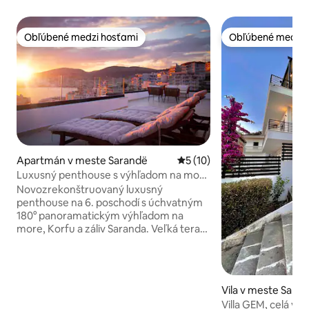
Obľúbené medzi hosťami
Obľúbené medzi 
Obľúbené medzi hosťami
Obľúbené medzi 
Apartmán v meste Sarandë
Priemerné ohodnotenie 5 z 
5 (10)
Luxusný penthouse s výhľadom na more
• Obrovská terasa • Garáž
Novozrekonštruovaný luxusný
penthouse na 6. poschodí s úchvatným
180° panoramatickým výhľadom na
more, Korfu a záliv Saranda. Veľká terasa
na pozorovanie západu slnka s vonkajším
salónikom, ležadlami, vonkajšou
sprchou, zimnou záhradou a
jedálenským stolom. Moderný, útulný
Vila v meste Sara
interiér na 140 m² s 3 spálňami až pre 8
Villa GEM, celá vi
hostí. Rýchle Wi-Fi 200 Mbit, inteligentný