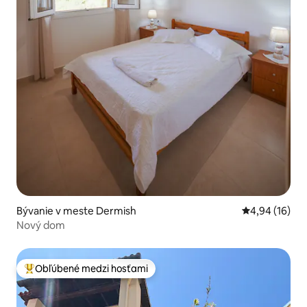
Bývanie v meste Dermish
Priemerné oho
4,94 (16)
Nový dom
Obľúbené medzi hosťami
Najobľúbenejšie medzi hosťami