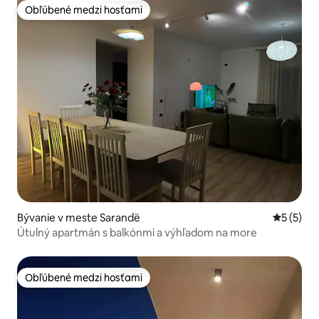
Obľúbené medzi hosťami
Obľúbené medzi hosťami
Bývanie v meste Sarandë
Priemerné
5 (5)
Útulný apartmán s balkónmi a výhľadom na more
Obľúbené medzi hosťami
Obľúbené medzi hosťami