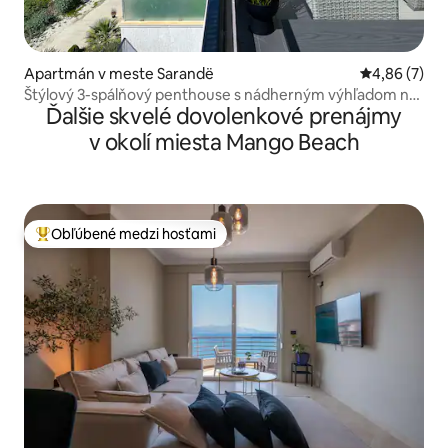
Apartmán v meste Sarandë
Priemerné oh
4,86 (7)
Štýlový 3-spálňový penthouse s nádherným výhľadom na
Ďalšie skvelé dovolenkové prenájmy
more
v okolí miesta Mango Beach
Obľúbené medzi hosťami
Najobľúbenejšie medzi hosťami