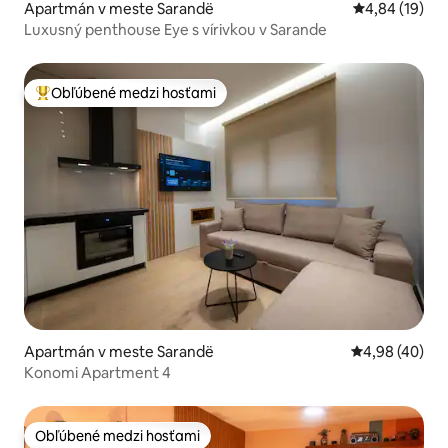
Apartmán v meste Sarandë
Priemerné oho
4,84 (19)
Luxusný penthouse Eye s vírivkou v Sarande
Obľúbené medzi hosťami
Najobľúbenejšie medzi hosťami
Apartmán v meste Sarandë
Priemerné oho
4,98 (40)
Konomi Apartment 4
Obľúbené medzi hosťami
Obľúbené medzi hosťami