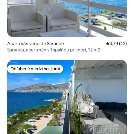
Apartmán v meste Sarandë
Priemerné oho
4,79 (42)
Saranda, apartmán s 1 spálňou pri mori, 72 m2
Obľúbené medzi hosťami
Obľúbené medzi hosťami