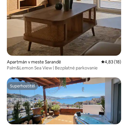
Apartmán v meste Sarandë
Priemerné oho
4,83 (18)
Palm&Lemon Sea View | Bezplatné parkovanie
Superhostiteľ
Superhostiteľ