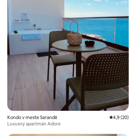
Kondo v meste Sarandë
Priemerné oh
4,9 (20)
Luxusný apartmán Adore