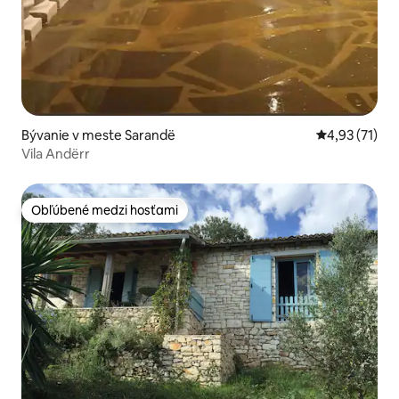
Bývanie v meste Sarandë
Priemerné oh
4,93 (71)
Vila Andërr
Obľúbené medzi hosťami
Obľúbené medzi hosťami