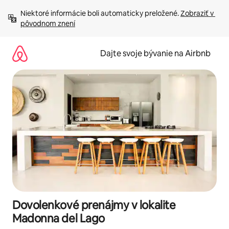
Preskočiť
Niektoré informácie boli automaticky preložené. 
Zobraziť v 
na
pôvodnom znení
obsah.
Dajte svoje bývanie na Airbnb
Dovolenkové prenájmy v lokalite
Madonna del Lago