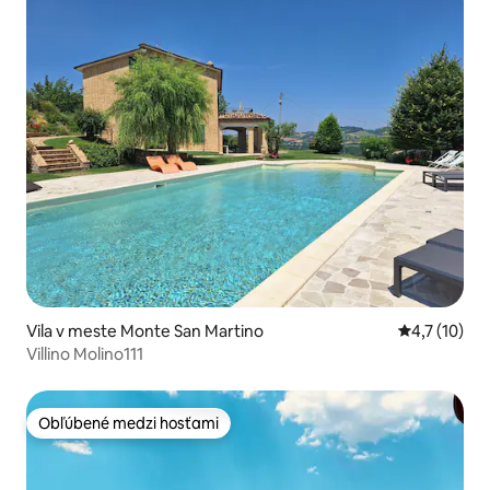
Vila v meste Monte San Martino
Priemerné o
4,7 (10)
Villino Molino111
Obľúbené medzi hosťami
Obľúbené medzi hosťami