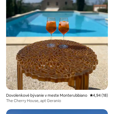
Dovolenkové bývanie v meste Monterubbiano
Priemerné oho
4,94 (18)
The Cherry House, apt Geranio