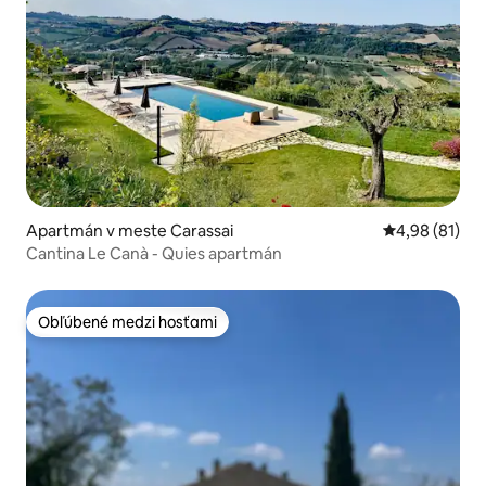
Apartmán v meste Carassai
Priemerné oho
4,98 (81)
Cantina Le Canà - Quies apartmán
Obľúbené medzi hosťami
Obľúbené medzi hosťami