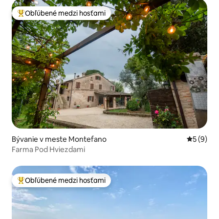
Obľúbené medzi hosťami
Najobľúbenejšie medzi hosťami
Bývanie v meste Montefano
Priemerné
5 (9)
Farma Pod Hviezdami
Obľúbené medzi hosťami
Najobľúbenejšie medzi hosťami