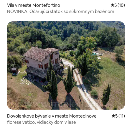
Vila v meste Montefortino
Priemerné 
5 (10)
NOVINKA! Očarujúci statok so súkromným bazénom
Dovolenkové bývanie v meste Montedinove
Priemerné
5 (11)
fioreselvatico, vidiecky dom v lese