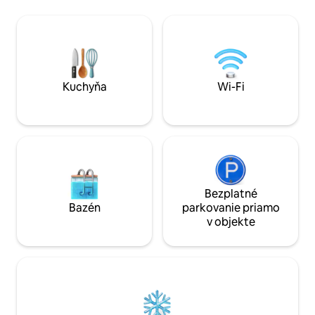
pod šírym nebom. Zapojte sa do prírod
dedine Santa Vittoria. V hornej časti
a spoznajte naše 
dediny na vrchole kopca má dom 180-
zvieratá - kozy, k
stupňovú panorámu mora a hôr (obe 45
nášho milého psa.
minút). Nedávno zrekonštruované, s
tromi spálňami s manželskou posteľou,
parkovaním 50 m a
obchodmi/pekárňou/tavernou 200 m.
Kuchyňa
Wi-Fi
Bezplatné
Bazén
parkovanie priamo
v objekte