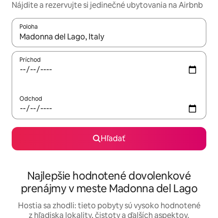
Nájdite a rezervujte si jedinečné ubytovania na Airbnb
Poloha
Keď budú výsledky k dispozícii, môžete si ich prechádzať pom
Príchod
Odchod
Hľadať
Najlepšie hodnotené dovolenkové
prenájmy v meste Madonna del Lago
Hostia sa zhodli: tieto pobyty sú vysoko hodnotené
z hľadiska lokality, čistoty a ďalších aspektov.