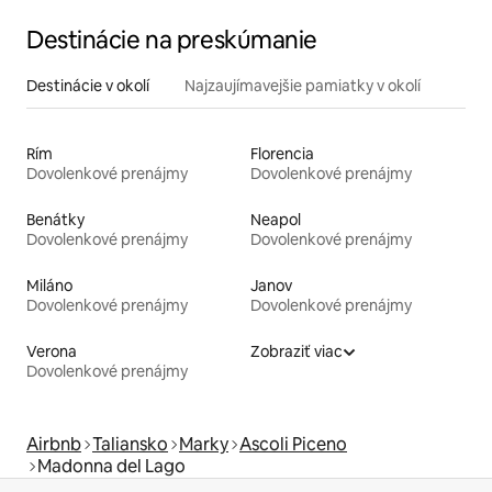
Destinácie na preskúmanie
Destinácie v okolí
Najzaujímavejšie pamiatky v okolí
Rím
Florencia
Dovolenkové prenájmy
Dovolenkové prenájmy
Benátky
Neapol
Dovolenkové prenájmy
Dovolenkové prenájmy
Miláno
Janov
Dovolenkové prenájmy
Dovolenkové prenájmy
Verona
Zobraziť viac
Dovolenkové prenájmy
Airbnb
Taliansko
Marky
Ascoli Piceno
Madonna del Lago