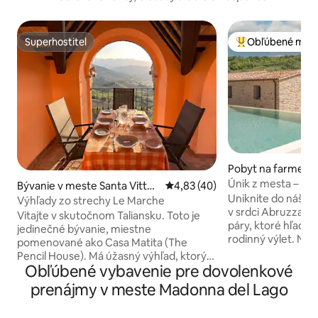
Superhostiteľ
Obľúbené medz
Superhostiteľ
Najobľúbenejšie 
Pobyt na farme v 
Attanasio
Únik z mesta – baz
Bývanie v meste Santa Vittori
Priemerné ohodnotenie 4,83 z 
4,83 (40)
Uniknite do nášho
a in Matenano
Výhľady zo strechy Le Marche
v srdci Abruzza, kt
Vitajte v skutočnom Taliansku. Toto je
páry, ktoré hľadaj
jedinečné bývanie, miestne
rodinný výlet. Náš domov má ideálnu
pomenované ako Casa Matita (The
polohu medzi mor
Pencil House). Má úžasný výhľad, ktorý
ohromujúce prírod
Obľúbené vybavenie pre dovolenkové
na vás čaká z lodžie (zastrešená terasa).
Vychutnajte si exk
Oddýchnite si, čítajte, pite prosecco
prenájmy v meste Madonna del Lago
vybavenie: osviež
alebo večeru pri sledovaní úžasných
vírivku, útulné ohn
západov slnka v pokojnej stredovekej