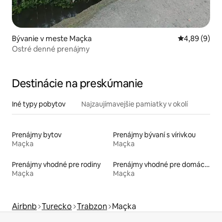
Bývanie v meste Maçka
Priemerné oh
4,89 (9)
Ostré denné prenájmy
Destinácie na preskúmanie
Iné typy pobytov
Najzaujímavejšie pamiatky v okolí
Prenájmy bytov
Prenájmy bývaní s vírivkou
Maçka
Maçka
Prenájmy vhodné pre rodiny
Prenájmy vhodné pre domáce zvieratá
Maçka
Maçka
Airbnb
Turecko
Trabzon
Maçka