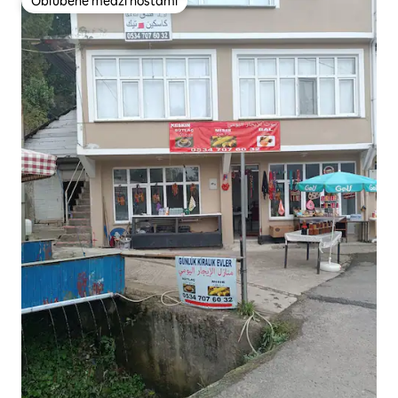
Obľúbené medzi hosťami
Obľúbené medzi hosťami