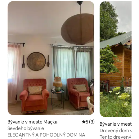
Bývanie v meste Maçka
Priemerné ohodnotenie 5 z
5 (3)
Bývanie v meste Ba
Sevdeho bývanie
Drevený dom v Ham
ELEGANTNÝ A POHODLNÝ DOM NA
Tento drevený bun