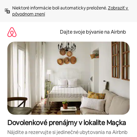
Preskočiť
Niektoré informácie boli automaticky preložené. 
Zobraziť v 
na
pôvodnom znení
obsah.
Dajte svoje bývanie na Airbnb
Dovolenkové prenájmy v lokalite Maçka
Nájdite a rezervujte si jedinečné ubytovania na Airbnb