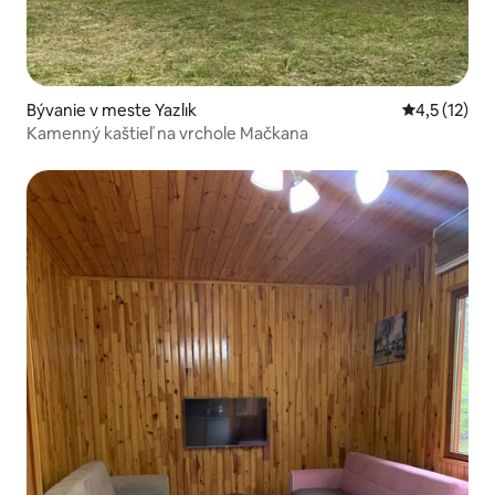
Bývanie v meste Yazlık
Priemerné o
4,5 (12)
Kamenný kaštieľ na vrchole Mačkana