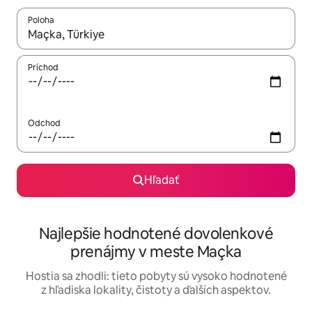
Poloha
Keď budú výsledky k dispozícii, môžete si ich prechádzať pom
Príchod
Odchod
Hľadať
Najlepšie hodnotené dovolenkové
prenájmy v meste Maçka
Hostia sa zhodli: tieto pobyty sú vysoko hodnotené
z hľadiska lokality, čistoty a ďalších aspektov.