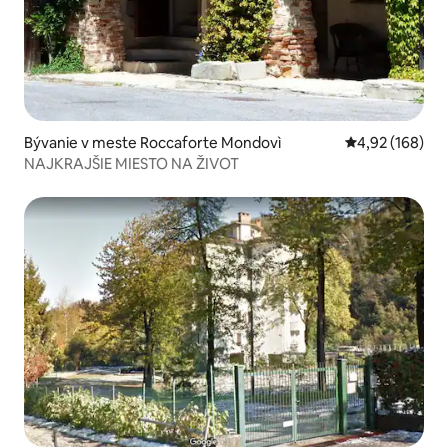
Bývanie v meste Roccaforte Mondovì
Priemerné ohod
4,92 (168)
NAJKRAJŠIE MIESTO NA ŽIVOT