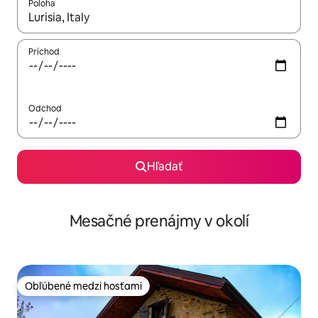
Poloha
Keď budú výsledky k dispozícii, môžete si ich prechádzať pom
Príchod
Odchod
Hľadať
Mesačné prenájmy v okolí
Obľúbené medzi hosťami
Obľúbené medzi hosťami