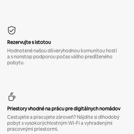
Rezervujte s istotou
Hodnotené našou dôveryhodnou komunitou hostí
a s nonstop podporou počas vášho predĺženého
pobytu.
Priestory vhodné na prácu pre digitálnych nomádov
Cestujete a pracujete zároveň? Nájdite si dlhodobý
pobyt s vysokorýchlostným Wi-Fi a vyhradenými
pracovnými priestormi.