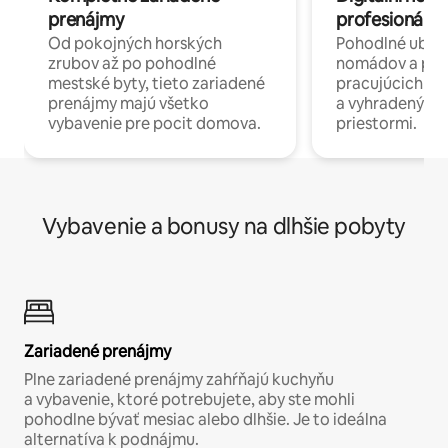
prenájmy
profesionáli 
Od pokojných horských
Pohodlné ubyto
zrubov až po pohodlné
nomádov a pro
mestské byty, tieto zariadené
pracujúcich na 
prenájmy majú všetko
a vyhradenými
vybavenie pre pocit domova.
priestormi.
Vybavenie a bonusy na dlhšie pobyty
Zariadené prenájmy
Plne zariadené prenájmy zahŕňajú kuchyňu
a vybavenie, ktoré potrebujete, aby ste mohli
pohodlne bývať mesiac alebo dlhšie. Je to ideálna
alternatíva k podnájmu.