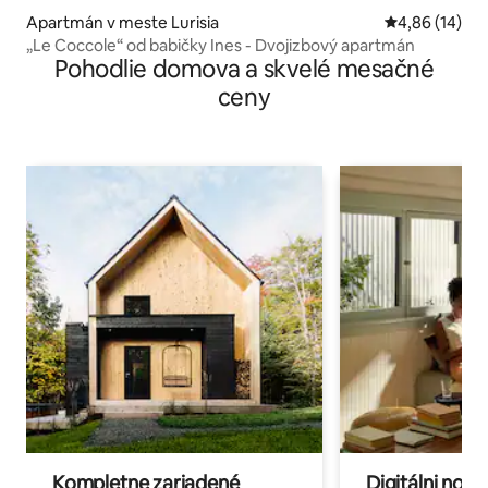
Apartmán v meste Lurisia
Priemerné oho
4,86 (14)
„Le Coccole“ od babičky Ines - Dvojizbový apartmán
Pohodlie domova a skvelé mesačné
ceny
Kompletne zariadené
Digitálni nomá