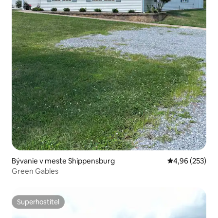
Bývanie v meste Shippensburg
Priemerné ohod
4,96 (253)
Green Gables
Superhostiteľ
Superhostiteľ