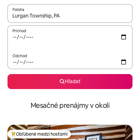
Poloha
Keď budú výsledky k dispozícii, môžete si ich prechádzať pom
Príchod
Odchod
Hľadať
Mesačné prenájmy v okolí
Obľúbené medzi hosťami
Najobľúbenejšie medzi hosťami