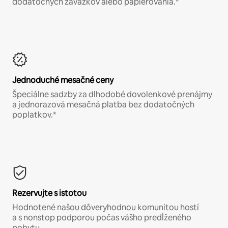
dodatočných záväzkov alebo papierovania.*
Jednoduché mesačné ceny
Špeciálne sadzby za dlhodobé dovolenkové prenájmy
a jednorazová mesačná platba bez dodatočných
poplatkov.*
Rezervujte s istotou
Hodnotené našou dôveryhodnou komunitou hostí
a s nonstop podporou počas vášho predĺženého
pobytu.