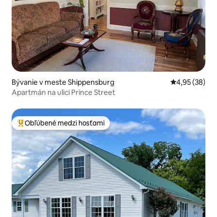
Bývanie v meste Shippensburg
Priemerné oho
4,95 (38)
Apartmán na ulici Prince Street
Obľúbené medzi hosťami
Najobľúbenejšie medzi hosťami