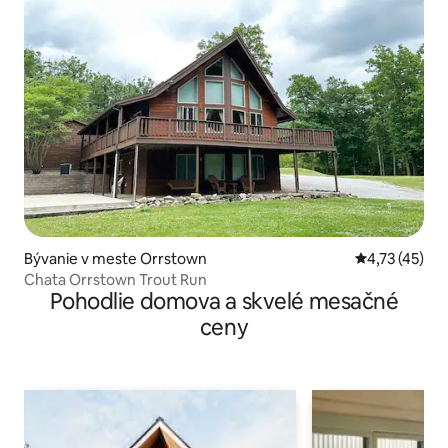
Bývanie v meste Orrstown
Priemerné oh
4,73 (45)
Chata Orrstown Trout Run
Pohodlie domova a skvelé mesačné
ceny