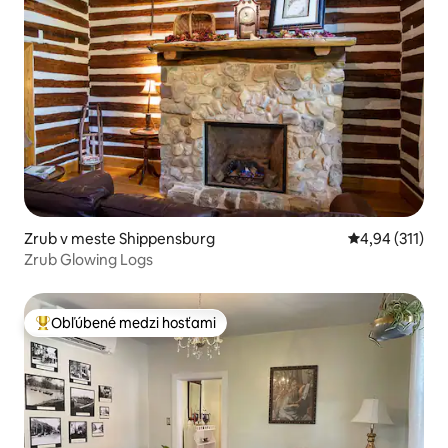
Zrub v meste Shippensburg
Priemerné oho
4,94 (311)
Zrub Glowing Logs
Obľúbené medzi hosťami
Najobľúbenejšie medzi hosťami