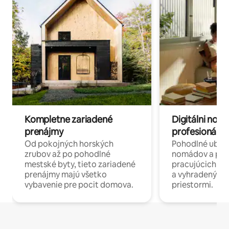
Kompletne zariadené
Digitálni nomá
prenájmy
profesionáli 
Od pokojných horských
Pohodlné ubyto
zrubov až po pohodlné
nomádov a pro
mestské byty, tieto zariadené
pracujúcich na 
prenájmy majú všetko
a vyhradenými
vybavenie pre pocit domova.
priestormi.