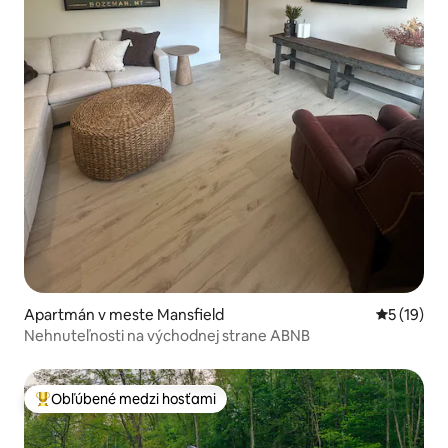
Apartmán v meste Mansfield
Priemerné 
5 (19)
Nehnuteľnosti na východnej strane ABNB
Obľúbené medzi hosťami
Najobľúbenejšie medzi hosťami