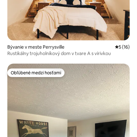
Bývanie v meste Perrysville
Priemerné 
5 (16)
Rustikálny trojuholníkový dom v tvare A s vírivkou
Obľúbené medzi hosťami
Obľúbené medzi hosťami