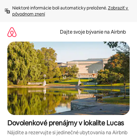
Preskočiť
Niektoré informácie boli automaticky preložené. 
Zobraziť v 
na
pôvodnom znení
obsah.
Dajte svoje bývanie na Airbnb
Dovolenkové prenájmy v lokalite Lucas
Nájdite a rezervujte si jedinečné ubytovania na Airbnb