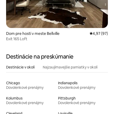
Dom pre hostí v meste Bellville
Priemerné oho
4,97 (97)
Exit 165 Loft
Destinácie na preskúmanie
Destinácie v okolí
Najzaujímavejšie pamiatky v okolí
Chicago
Indianapolis
Dovolenkové prenájmy
Dovolenkové prenájmy
Kolumbus
Pittsburgh
Dovolenkové prenájmy
Dovolenkové prenájmy
Cleveland
Louisville