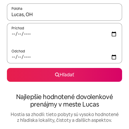
Poloha
Keď budú výsledky k dispozícii, môžete si ich prechádzať pom
Príchod
Odchod
Hľadať
Najlepšie hodnotené dovolenkové
prenájmy v meste Lucas
Hostia sa zhodli: tieto pobyty sú vysoko hodnotené
z hľadiska lokality, čistoty a ďalších aspektov.