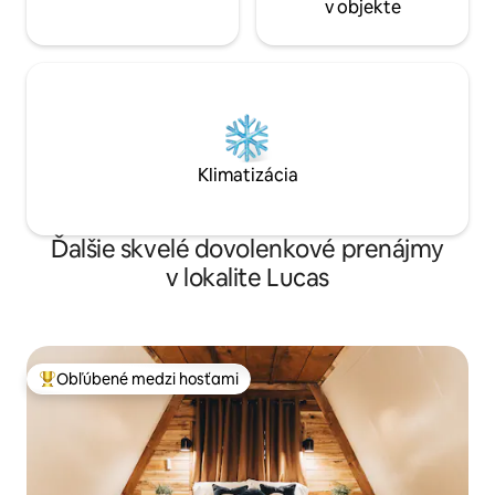
v objekte
Klimatizácia
Ďalšie skvelé dovolenkové prenájmy
v lokalite Lucas
Obľúbené medzi hosťami
Najobľúbenejšie medzi hosťami