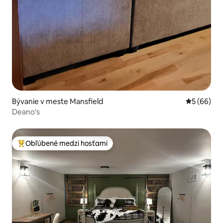
Bývanie v meste Mansfield
Priemerné 
5 (66)
Deano's
Obľúbené medzi hosťami
Najobľúbenejšie medzi hosťami