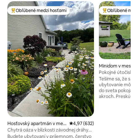
Obľúbené medzi hosťami
Obľúbené medz
Najobľúbenejšie medzi hosťami
Najobľúbenejšie 
Minidom v meste P
Pokojné útočisko, 
chodníky, vhodné 
Tešíme sa, že sa s
ubytovanie môžem
do sveta pokoja n
akroch. Preskúmaj
chodníky (približne
nazbierajte bobul
napíšte svoju ďalši
v infračervenej sau
Hosťovský apartmán v mes
Priemerné ohodnotenie 4,97 z 5
4,97 (632)
Ideálne na relaxa
te Bellville
Chytrá oáza v blízkosti závodnej dráhy
Vysokorýchlostné 
Mid-Ohio a snehových tratí
Budete ubytovaní v príjemnom, čerstvo
na diaľku, ktorí h