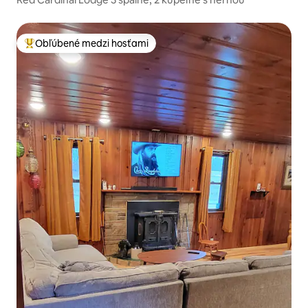
Obľúbené medzi hosťami
Najobľúbenejšie medzi hosťami