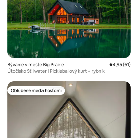
Bývanie v meste Big Prairie
Priemerné oho
4,95 (61)
Útočisko Stillwater | Pickleballový kurt + rybník
Obľúbené medzi hosťami
Obľúbené medzi hosťami