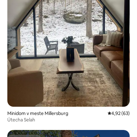
Minidom v meste Millersburg
Priemerné oho
4,92 (63)
Útecha Selah