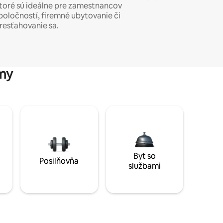
toré sú ideálne pre zamestnancov
poločností, firemné ubytovanie či
resťahovanie sa.
my
Byt so
Posilňovňa
službami