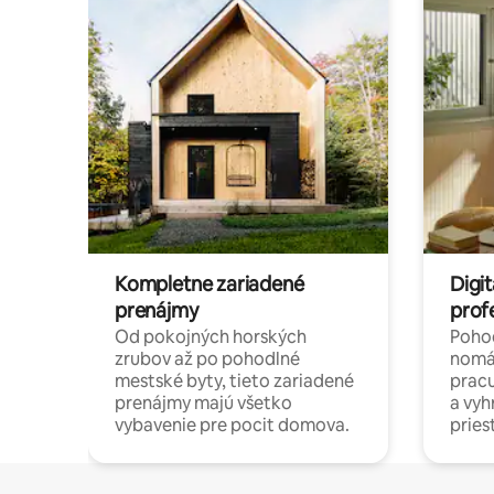
Kompletne zariadené
Digit
prenájmy
prof
Od pokojných horských
Pohod
zrubov až po pohodlné
nomá
mestské byty, tieto zariadené
pracu
prenájmy majú všetko
a vy
vybavenie pre pocit domova.
pries