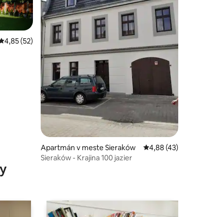
Priemerné ohodnotenie 4,85 z 5, počet hodnotení: 52
4,85 (52)
dnotení: 6
Apartmán v meste Sieraków
Priemerné ohodnoteni
4,88 (43)
Sieraków - Krajina 100 jazier
y