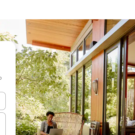
o
rechádzať pomocou klávesov so šípkami nahor a nadol alebo ich pres