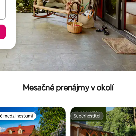
Mesačné prenájmy v okolí
é medzi hosťami
Superhostiteľ
é medzi hosťami
Superhostiteľ