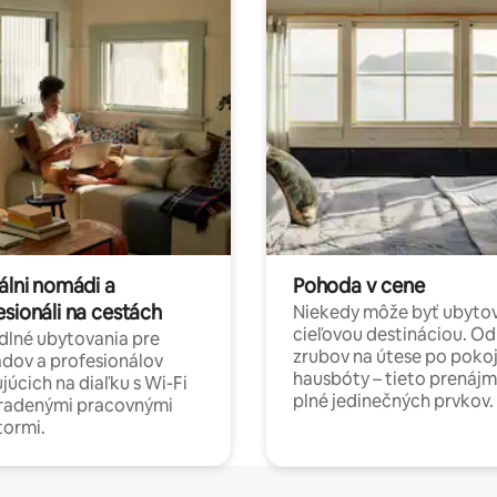
álni nomádi a
Pohoda v cene
esionáli na cestách
Niekedy môže byť ubyto
cieľovou destináciou. Od
lné ubytovania pre
zrubov na útese po poko
dov a profesionálov
hausbóty – tieto prenájm
júcich na diaľku s Wi-Fi
plné jedinečných prvkov.
hradenými pracovnými
tormi.