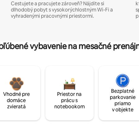
Cestujete a pracujete zároveň? Nájdite si
k
dlhodobý pobyt s vysokorýchlostným Wi-Fi a
s
vyhradenými pracovnými priestormi.
p
bľúbené vybavenie na mesačné prenáj
Bezplatné
Vhodné pre
Priestor na
parkovanie
domáce
prácu s
priamo
zvieratá
notebookom
v objekte