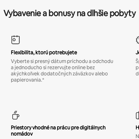
Vybavenie a bonusy na dlhšie pobyty
Flexibilita, ktorú potrebujete
J
Vyberte si presný dátum príchodu a odchodu
Š
a jednoducho si rezervujte online bez
p
akýchkoľvek dodatočných záväzkov alebo
d
papierovania.*
Priestory vhodné na prácu pre digitálnych
H
nomádov
N