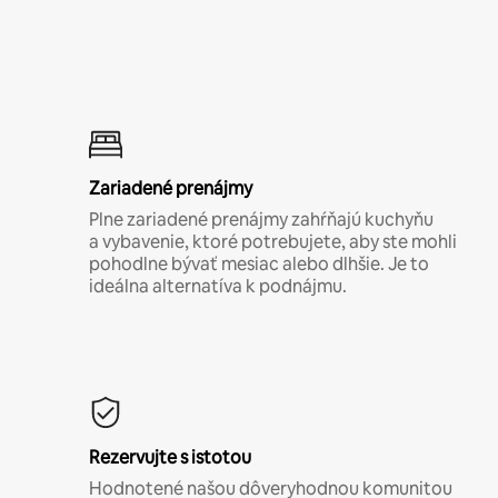
Zariadené prenájmy
Plne zariadené prenájmy zahŕňajú kuchyňu
a vybavenie, ktoré potrebujete, aby ste mohli
pohodlne bývať mesiac alebo dlhšie. Je to
ideálna alternatíva k podnájmu.
Rezervujte s istotou
Hodnotené našou dôveryhodnou komunitou