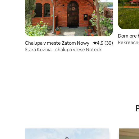
Dom pre 
Nowy
Rekreačn
Chalupa v meste Zatom Nowy
Priemerné ohodnoteni
4,9 (30)
Stará Kuźnia - chalupa v lese Noteck