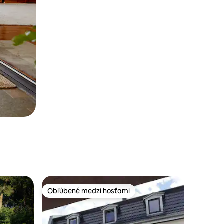
Obľúbené medzi hosťami
Obľúbené medzi hosťami