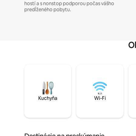
hostí a s nonstop podporou počas vášho
predĺženého pobytu.
O
Kuchyňa
Wi-Fi