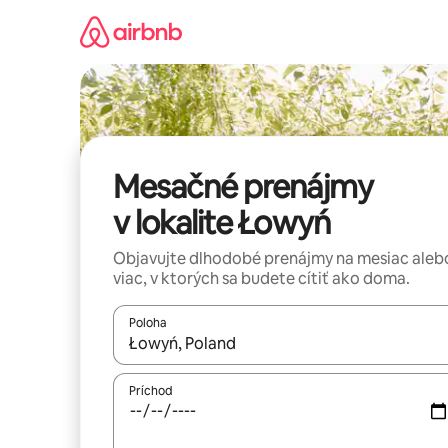
Preskočiť
na
obsah.
Mesačné prenájmy
v lokalite Łowyń
Objavujte dlhodobé prenájmy na mesiac aleb
viac, v ktorých sa budete cítiť ako doma.
Poloha
Keď budú výsledky k dispozícii, môžete si ich p
Príchod