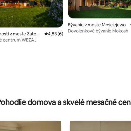
Bývanie v meste Mościejewo
Dovolenkové bývanie Mokosh
hostí v meste Zatom
Priemerné ohodnotenie 4,83 z 5, počet ho
4,83 (6)
é centrum WEZAJ
e 4,9 z 5, počet hodnotení: 30
Pohodlie domova a skvelé mesačné cen