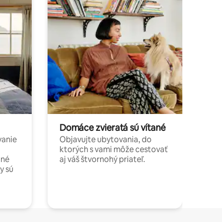
Domáce zvieratá sú vítané
vanie
Objavujte ubytovania, do
ktorých s vami môže cestovať
jné
aj váš štvornohý priateľ.
y sú