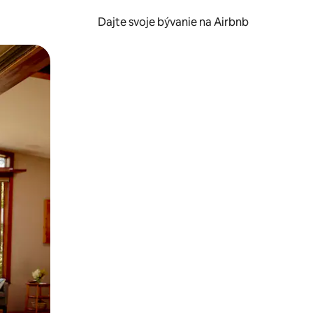
Dajte svoje bývanie na Airbnb
kúmať pomocou dotykových gest či potiahnutia prstom.