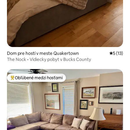
Dom pre hostí v meste Quakertown
Priemerné
5 (13)
The Nock • Vidiecky pobyt v Bucks County
Obľúbené medzi hosťami
Najobľúbenejšie medzi hosťami