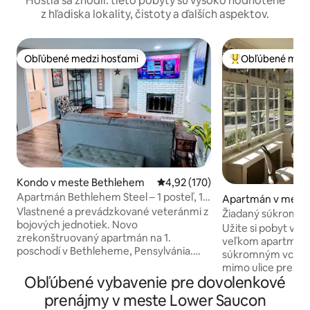
Hostia sa zhodli: tieto pobyty sú vysoko hodnotené
z hľadiska lokality, čistoty a ďalších aspektov.
Obľúbené medzi hosťami
Obľúbené medz
Obľúbené medzi hosťami
Najobľúbenejšie 
Kondo v meste Bethlehem
Priemerné ohodnotenie 4,92 z 5
4,92 (170)
Apartmán Bethlehem Steel – 1 posteľ, 1
Apartmán v meste
kúpeľňa
Vlastnené a prevádzkované veteránmi z
em
Žiadaný súkromný
bojových jednotiek. Novo
historickej štvrti
Užite si pobyt v 
zrekonštruovaný apartmán na 1.
veľkom apartmáne
poschodí v Bethleheme, Pensylvánia.
súkromným vchod
Historická priemyselná oblasť do 2 míľ od
mimo ulice pre jed
kultových oceliarskych komínov v
Obľúbené vybavenie pre dovolenkové
pohodlí na manžel
Bethleheme. Hostia si budú môcť
pedic v spálni. Kl
prenájmy v meste Lower Saucon
vychutnať priestrannú spálňu (s
dispozícii v teplo