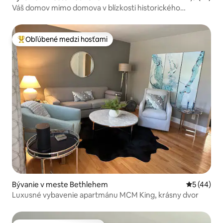
Váš domov mimo domova v blízkosti historického
Betlehema
Obľúbené medzi hosťami
Najobľúbenejšie medzi hosťami
Bývanie v meste Bethlehem
Priemerné 
5 (44)
Luxusné vybavenie apartmánu MCM King, krásny dvor