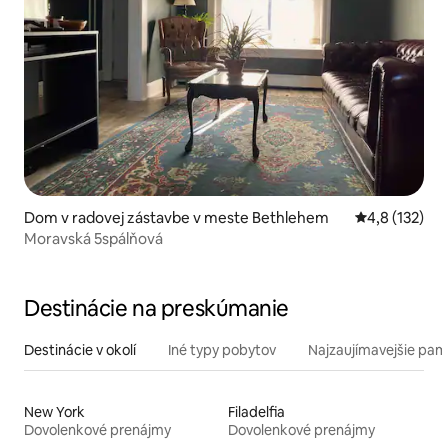
Dom v radovej zástavbe v meste Bethlehem
Priemerné oh
4,8 (132)
Moravská 5spálňová
Destinácie na preskúmanie
Destinácie v okolí
Iné typy pobytov
Najzaujímavejšie pami
New York
Filadelfia
Dovolenkové prenájmy
Dovolenkové prenájmy