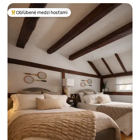
Obľúbené medzi hosťami
Najobľúbenejšie medzi hosťami