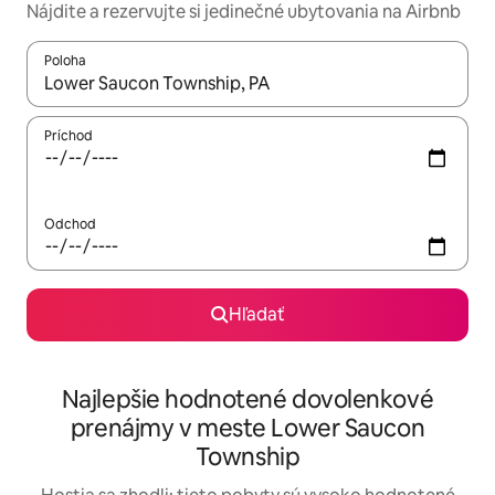
Nájdite a rezervujte si jedinečné ubytovania na Airbnb
Poloha
Keď budú výsledky k dispozícii, môžete si ich prechádzať pom
Príchod
Odchod
Hľadať
Najlepšie hodnotené dovolenkové
prenájmy v meste Lower Saucon
Township