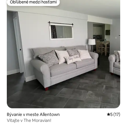
Obľúbené medzi hosťami
Obľúbené medzi hosťami
Bývanie v meste Allentown
Priemerné
5 (17)
Vitajte v The Moravian!