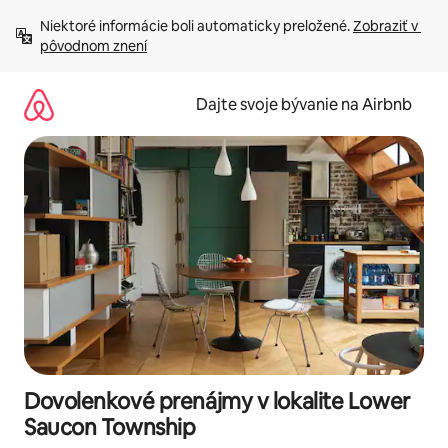
Preskočiť
Niektoré informácie boli automaticky preložené. 
Zobraziť v 
na
pôvodnom znení
obsah.
Dajte svoje bývanie na Airbnb
Dovolenkové prenájmy v lokalite Lower
Saucon Township