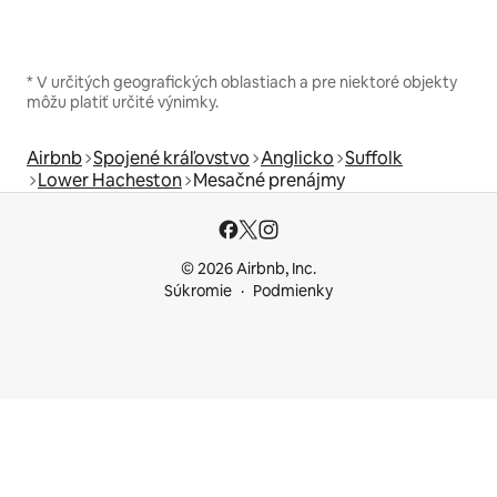
* V určitých geografických oblastiach a pre niektoré objekty
môžu platiť určité výnimky.
Airbnb
Spojené kráľovstvo
Anglicko
Suffolk
Lower Hacheston
Mesačné prenájmy
© 2026 Airbnb, Inc.
Súkromie
Podmienky