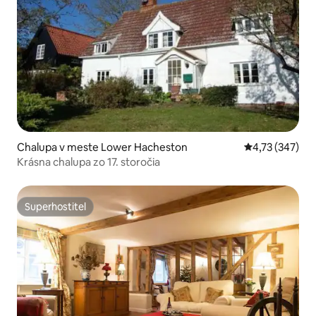
Chalupa v meste Lower Hacheston
Priemerné ohod
4,73 (347)
Krásna chalupa zo 17. storočia
Superhostiteľ
Superhostiteľ