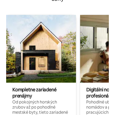
Kompletne zariadené
Digitálni nomá
prenájmy
profesionáli 
Od pokojných horských
Pohodlné ubyto
zrubov až po pohodlné
nomádov a pro
mestské byty, tieto zariadené
pracujúcich na 