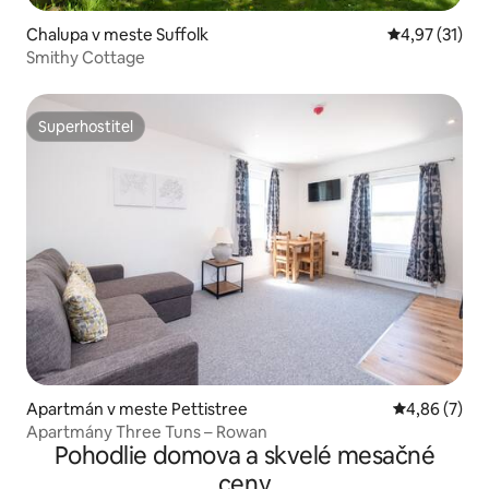
Chalupa v meste Suffolk
Priemerné oh
4,97 (31)
Smithy Cottage
Superhostiteľ
Superhostiteľ
Apartmán v meste Pettistree
Priemerné oh
4,86 (7)
Apartmány Three Tuns – Rowan
Pohodlie domova a skvelé mesačné
ceny