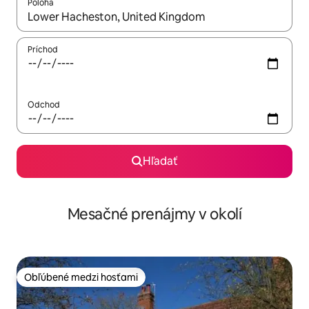
Poloha
Keď budú výsledky k dispozícii, môžete si ich prechádzať pom
Príchod
Odchod
Hľadať
Mesačné prenájmy v okolí
Obľúbené medzi hosťami
Obľúbené medzi hosťami