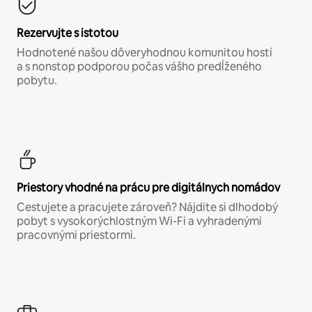
Rezervujte s istotou
Hodnotené našou dôveryhodnou komunitou hostí
a s nonstop podporou počas vášho predĺženého
pobytu.
Priestory vhodné na prácu pre digitálnych nomádov
Cestujete a pracujete zároveň? Nájdite si dlhodobý
pobyt s vysokorýchlostným Wi-Fi a vyhradenými
pracovnými priestormi.