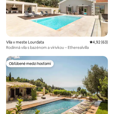
Vila v meste Lourdata
Priemerné oho
4,92 (63)
Rodinná vila s bazénom a vírivkou – Etherealvilla
Obľúbené medzi hosťami
Obľúbené medzi hosťami