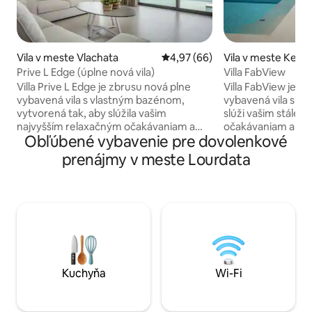
Vila v meste Vlachata
Priemerné ohodnotenie 4,97 z 
4,97 (66)
Vila v meste Kefal
Prive L Edge (úplne nová vila)
Villa FabView
Villa Prive L Edge je zbrusu nová plne
Villa FabView je úp
vybavená vila s vlastným bazénom,
vybavená vila s v
vytvorená tak, aby slúžila vašim
slúži vašim stále 
najvyšším relaxačným očakávaniam a
očakávaniam a po
Obľúbené vybavenie pre dovolenkové
ponúka dokonalé miesto pre vašu
pre vašu ideálnu l
ideálnu luxusnú letnú dovolenku. Buď
dovolenku. Či už c
prenájmy v meste Lourdata
cestujete so svojím partnerom alebo
priateľmi, partne
rodinou, budete „Amaazed“ pod 180-
budete prekvapen
stupňovým výhľadom na more a krajinou
výhľadom na more 
hradu sv. Juraja. Amaaze sa nachádza v
Juraja. FabView sa
blízkosti letiska, len 10 minút jazdy autom
letiska, len 10 mi
od hlavného mesta Kefalonia Argostoli a
hlavného mesta Ke
5 minút od najbližšej pláže.
autom od najbližše
Kuchyňa
Wi-Fi