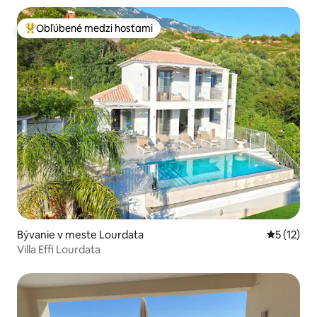
Obľúbené medzi hosťami
Najobľúbenejšie medzi hosťami
Bývanie v meste Lourdata
Priemerné
5 (12)
Villa Effi Lourdata