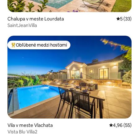
Chalupa v meste Lourdata
Priemerné 
5 (33)
SaintJeanVilla
Obľúbené medzi hosťami
Najobľúbenejšie medzi hosťami
Vila v meste Vlachata
Priemerné oho
4,96 (55)
Vista Blu Villa2