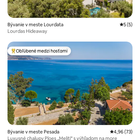
Bývanie v meste Lourdata
Priemerné
5 (5)
Lourdas Hideaway
Obľúbené medzi hosťami
Najobľúbenejšie medzi hosťami
Bývanie v meste Pesada
Priemerné oho
4,96 (73)
Luxusné chalupy Ploes „Meliti“ s výhľadom na more