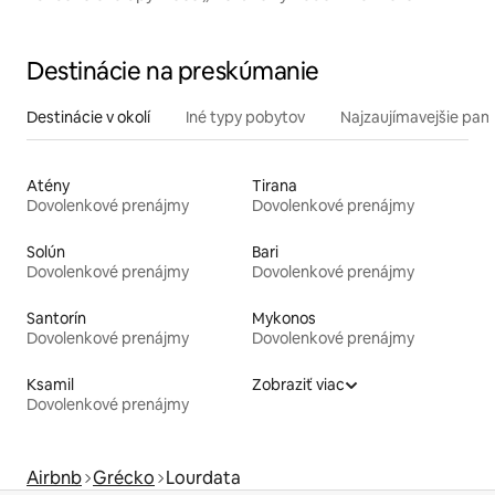
Destinácie na preskúmanie
Destinácie v okolí
Iné typy pobytov
Najzaujímavejšie pami
Atény
Tirana
Dovolenkové prenájmy
Dovolenkové prenájmy
Solún
Bari
Dovolenkové prenájmy
Dovolenkové prenájmy
Santorín
Mykonos
Dovolenkové prenájmy
Dovolenkové prenájmy
Ksamil
Zobraziť viac
Dovolenkové prenájmy
Airbnb
Grécko
Lourdata