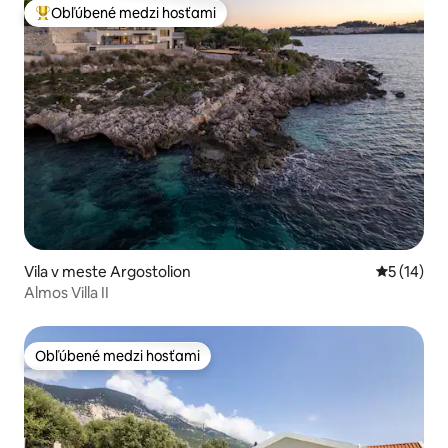
Obľúbené medzi hosťami
Najobľúbenejšie medzi hosťami
Vila v meste Argostolion
Priemerné 
5 (14)
Almos Villa II
Obľúbené medzi hosťami
Obľúbené medzi hosťami