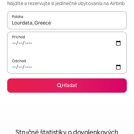
Nájdite a rezervujte si jedinečné ubytovania na Airbnb
Poloha
Keď budú výsledky k dispozícii, môžete si ich prechádzať pom
Príchod
Odchod
Hľadať
Stručné štatistiky o dovolenkových