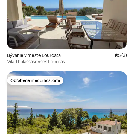
Bývanie v meste Lourdata
Priemerné
5 (3)
Vila Thalassasenses Lourdas
Obľúbené medzi hosťami
Obľúbené medzi hosťami