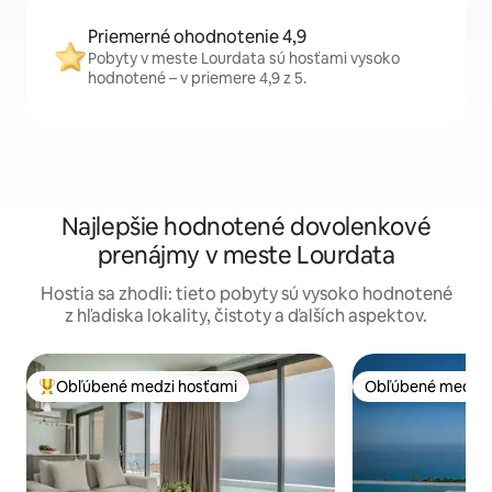
Priemerné ohodnotenie 4,9
Pobyty v meste Lourdata sú hosťami vysoko
hodnotené – v priemere 4,9 z 5.
Najlepšie hodnotené dovolenkové
prenájmy v meste Lourdata
Hostia sa zhodli: tieto pobyty sú vysoko hodnotené
z hľadiska lokality, čistoty a ďalších aspektov.
Obľúbené medzi hosťami
Obľúbené medzi 
Najobľúbenejšie medzi hosťami
Obľúbené medzi 