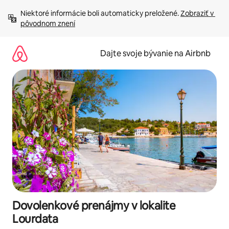
Preskočiť
Niektoré informácie boli automaticky preložené. 
Zobraziť v 
na
pôvodnom znení
obsah.
Dajte svoje bývanie na Airbnb
Dovolenkové prenájmy v lokalite
Lourdata