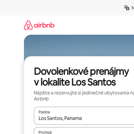
Preskočiť
N
na
obsah.
Dovolenkové prenájmy
v lokalite Los Santos
Nájdite a rezervujte si jedinečné ubytovania n
Airbnb
Poloha
Keď budú výsledky k dispozícii, môžete si ich p
Príchod