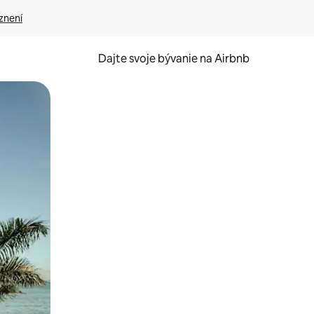
znení
Dajte svoje bývanie na Airbnb
kúmať pomocou dotykových gest či potiahnutia prstom.