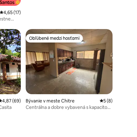
Priemerné ohodnotenie 4,65 z 5, počet hodnotení: 17
4,65 (17)
estne
Obľúbené medzi hosťami
Obľúbené medzi hosťami
Priemerné ohodnotenie 4,87 z 5, počet hodnotení: 69
4,87 (69)
Bývanie v meste Chitre
Priemerné ohodno
5 (8)
dnotení: 6
Casita
Centrálna a dobre vybavená s kapacitou
12 osôb