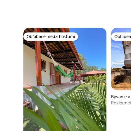
súkromný
Obľúbené medzi hosťami
Obľúben
Obľúbené medzi hosťami
Obľúben
Bývanie v
Rezidenci