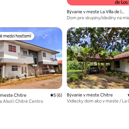
m bazénom a grilom
Bývanie v meste La Villa de los
Santos
Dom pre skupiny/ideálny na mi
oslavy
é medzi hosťami
é medzi hosťami
Bývanie v meste Chitre
 meste Chitre
Priemerné ohodnotenie 5 z 5, počet ho
5 (6)
Vidiecky dom ako v meste / La 
a Alsol | Chitré Centro