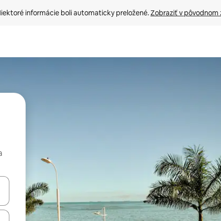
iektoré informácie boli automaticky preložené. 
Zobraziť v pôvodnom 
a
rechádzať pomocou klávesov so šípkami nahor a nadol alebo ich pres