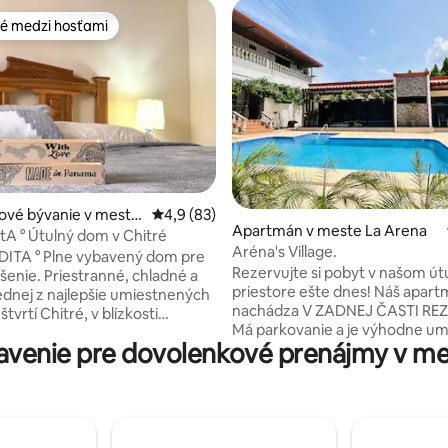
é medzi hosťami
é medzi hosťami
 4,82 z 5, počet hodnotení: 82
ové bývanie v meste
Priemerné ohodnotenie 4,9 z 5, počet hod
4,9 (83)
Apartmán v meste La Arena
A ° Útulný dom v Chitré
Aréna's Village.
bavený dom pre
Rezervujte si pobyt v našom ú
šenie. Priestranné, chladné a
priestore ešte dnes! Náš apart
jednej z najlepšie umiestnených
nachádza V ZADNEJ ČASTI REZ
tvrtí Chitré, v blízkosti
Má parkovanie a je výhodne u
 supermarketov, kasín a
venie pre dovolenkové prenájmy v me
v centre mesta so všetkými slu
erminálu. Ak uvažujete o
ktoré potrebujete pre pohodln
ke Azuera, odporúčame vám
relaxačnú dovolenku. Ponúka
a v Casa Eddita, spoznať
flexibilný čas príchodu a odcho
hitré, jeho remeslá, katedrálu
si môžete naplánovať cestu pod
anitosť typických jedál; odtiaľto
rozvrhu. Vďaka našim
 o 1:30 hod. od najlepších pláží