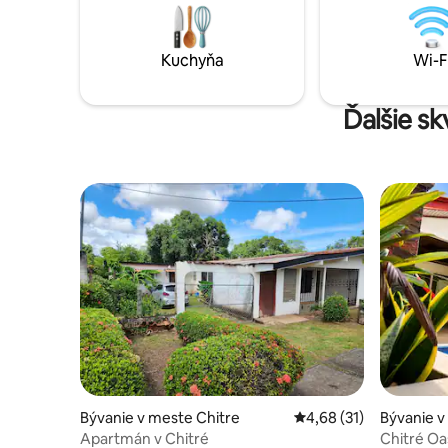
internetom. Pre vaše pohodlie máme v
v Azuero v
obývacej izbe klimatizáciu.
Igu
Kuchyňa
Wi-F
Ďalšie s
Bývanie v meste Chitre
Priemerné ohodnotenie
4,68 (31)
Bývanie v
Apartmán v Chitré
Chitré Oa