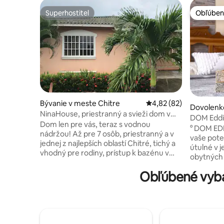
Superhostiteľ
Obľúben
Superhostiteľ
Obľúben
Bývanie v meste Chitre
Priemerné ohodnotenie
4,82 (82)
Dovolenk
NinaHouse, priestranný a svieži dom v
Chitre
DOM Eddit
Chitré.
Dom len pre vás, teraz s vodnou
° DOM EDDITA ° Plne vy
nádržou! Až pre 7 osôb, priestranný a v
vaše pote
jednej z najlepších oblastí Chitré, tichý a
útulné v 
vhodný pre rodiny, prístup k bazénu v
obytných š
spoločenskej časti, parky a ihriská, blízko
všetkého:
všetkého: supermarketov, kasína,
Obľúbené vyba
autobusového t
autobusu; príďte do Chitre a vychutnajte
prehliad
si typické jedlá, remeslá; naplánujte si
zastaviť s
prechádzky a navštívte najlepšie pláže:
centrum C
Pedasi, Venao, Isla Iguana, môžete
a jej rozm
pracovať z NinaHouse s rýchlym
budete len