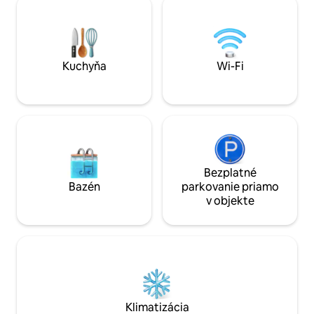
nezabudnuteľným výhľadom.
funkčným umývad
kútom a WC. Prečít
tom, ako sa sem d
rezervácii.
Kuchyňa
Wi-Fi
Bezplatné
Bazén
parkovanie priamo
v objekte
Klimatizácia