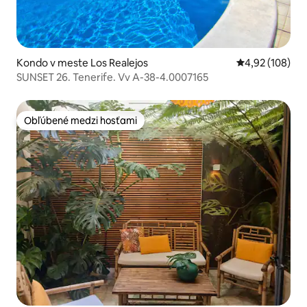
Kondo v meste Los Realejos
Priemerné ohod
4,92 (108)
SUNSET 26. Tenerife. Vv A-38-4.0007165
Obľúbené medzi hosťami
Obľúbené medzi hosťami