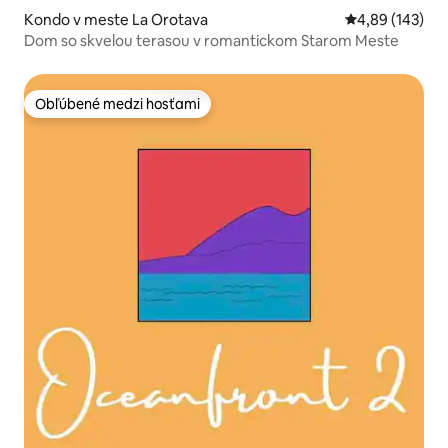
Kondo v meste La Orotava
Priemerné ohod
4,89 (143)
Dom so skvelou terasou v romantickom Starom Meste
Obľúbené medzi hosťami
Obľúbené medzi hosťami