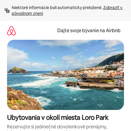
Preskočiť
Niektoré informácie boli automaticky preložené. 
Zobraziť v 
na
pôvodnom znení
obsah.
Dajte svoje bývanie na Airbnb
Ubytovania v okolí miesta Loro Park
Rezervujte si jedinečné dovolenkové prenájmy,