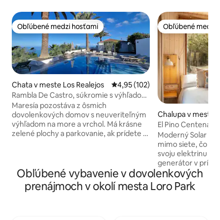
Obľúbené medzi hosťami
Obľúbené medzi 
Obľúbené medzi hosťami
Obľúbené medzi 
Chata v meste Los Realejos
Priemerné ohodnotenie 4,95 z 5
4,95 (102)
Rambla De Castro, súkromie s výhľadom
na more a
Maresía pozostáva z ôsmich
Chalupa v meste 
dovolenkových domov s neuveriteľným
a
výhľadom na more a vrchol. Má krásne
El Pino Centenario
zelené plochy a parkovanie, ak prídete s
Moderný Solar Po
autom. Bazén, spoločný so zvyškom
mimo siete, čo zn
bývaní, má výhľad na more s výhľadom
svoju elektrinu zo
na sny, odkiaľ si môžete vychutnať
generátor v prípa
nezabudnuteľné západy slnka. Hoci je
Obľúbené vybavenie v dovolenkových
zrekonštruovaná v 
počasie na Tenerife veľmi dobré, náš
Národným parkom
prenájmoch v okolí mesta Loro Park
bazén je vyhrievaný po celý rok.
plne kuchári otvo
<br>Všetky bývania majú plne vybavenú
obývačku so všet
kuchyňu, kúpeľňu so sprchovacím
potrebovať, plyn
kútom a práčkou a balkón alebo terasu s
spotrebiče. Ensuit