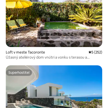
Loft v meste Tacoronte
Priemerné o
5 (252)
Úžasný ateliérový dom vnútri a vonku s terasou a
minidomom
Superhostiteľ
Superhostiteľ