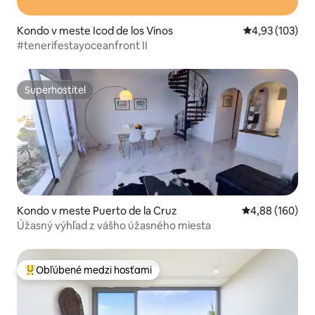
Kondo v meste Icod de los Vinos
Priemerné ohod
4,93 (103)
#tenerifestayoceanfront II
Superhostiteľ
Superhostiteľ
Kondo v meste Puerto de la Cruz
Priemerné ohod
4,88 (160)
Úžasný výhľad z vášho úžasného miesta
Obľúbené medzi hosťami
Najobľúbenejšie medzi hosťami