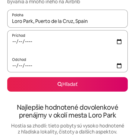
bývania a mnoho iného na Airbnb
Poloha
Keď budú výsledky k dispozícii, môžete si ich prechádzať pom
Príchod
Odchod
Hľadať
Najlepšie hodnotené dovolenkové
prenájmy v okolí mesta Loro Park
Hostia sa zhodli: tieto pobyty sú vysoko hodnotené
z hľadiska lokality, čistoty a ďalších aspektov.