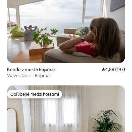
Kondo v meste Bajamar
Priemerné ohod
4,88 (197)
Waves Nest - Bajamar
Obľúbené medzi hosťami
Obľúbené medzi hosťami