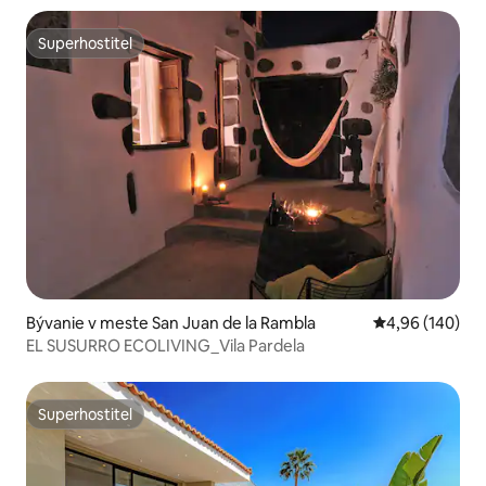
Superhostiteľ
Superhostiteľ
Bývanie v meste San Juan de la Rambla
Priemerné ohod
4,96 (140)
EL SUSURRO ECOLIVING_Vila Pardela
Superhostiteľ
Superhostiteľ