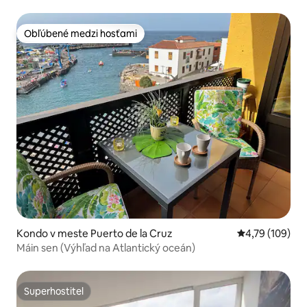
Obľúbené medzi hosťami
Obľúbené medzi hosťami
Kondo v meste Puerto de la Cruz
Priemerné ohod
4,79 (109)
Máin sen (Výhľad na Atlantický oceán)
Superhostiteľ
Superhostiteľ