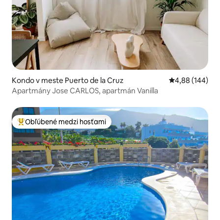
Kondo v meste Puerto de la Cruz
Priemerné ohod
4,88 (144)
Apartmány Jose CARLOS, apartmán Vanilla
Obľúbené medzi hosťami
Najobľúbenejšie medzi hosťami