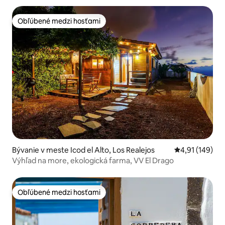
Obľúbené medzi hosťami
Obľúbené medzi hosťami
Bývanie v meste Icod el Alto, Los Realejos
Priemerné ohod
4,91 (149)
Výhľad na more, ekologická farma, VV El Drago
Obľúbené medzi hosťami
Obľúbené medzi hosťami