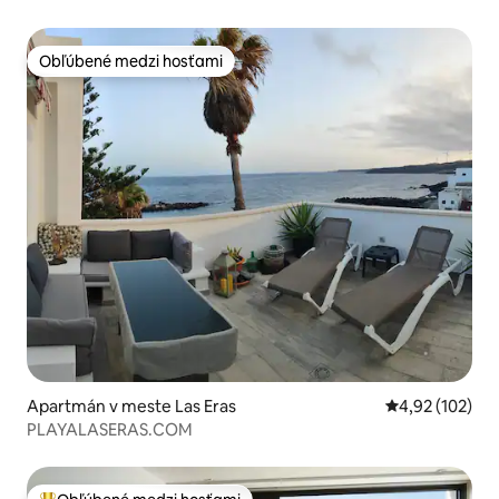
Obľúbené medzi hosťami
Obľúbené medzi hosťami
Apartmán v meste Las Eras
Priemerné ohod
4,92 (102)
PLAYALASERAS.COM