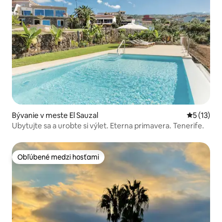
Bývanie v meste El Sauzal
Priemerné
5 (13)
Ubytujte sa a urobte si výlet. Eterna primavera. Tenerife.
Obľúbené medzi hosťami
Obľúbené medzi hosťami