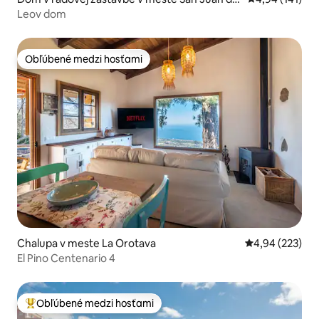
Reparo
Leov dom
Obľúbené medzi hosťami
Obľúbené medzi hosťami
Chalupa v meste La Orotava
Priemerné ohod
4,94 (223)
El Pino Centenario 4
Obľúbené medzi hosťami
Najobľúbenejšie medzi hosťami