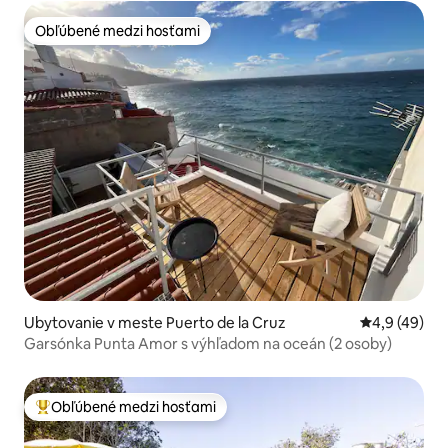
Obľúbené medzi hosťami
Obľúbené medzi hosťami
Ubytovanie v meste Puerto de la Cruz
Priemerné oh
4,9 (49)
Garsónka Punta Amor s výhľadom na oceán (2 osoby)
Obľúbené medzi hosťami
Najobľúbenejšie medzi hosťami