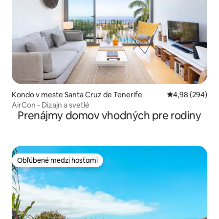
Kondo v meste Santa Cruz de Tenerife
Priemerné ohod
4,98 (294)
AirCon - Dizajn a svetlé
Prenájmy domov vhodných pre rodiny
Obľúbené medzi hosťami
Obľúbené medzi hosťami