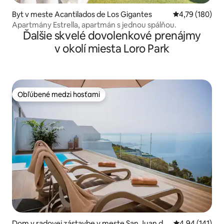
Byt v meste Acantilados de Los Gigantes
Priemerné ohod
4,79 (180)
Apartmány Estrella, apartmán s jednou spálňou.
Ďalšie skvelé dovolenkové prenájmy
v okolí miesta Loro Park
Obľúbené medzi hosťami
Obľúbené medzi hosťami
Dom v radovej zástavbe v meste San Juan del
Priemerné ohod
4,94 (141)