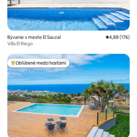
Bývanie v meste El Sauzal
Priemerné ohod
4,88 (176)
Villa El Riego
Obľúbené medzi hosťami
Najobľúbenejšie medzi hosťami