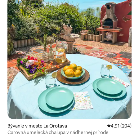
Bývanie v meste La Orotava
Priemerné ohod
4,91 (204)
Čarovná umelecká chalupa v nádhernej prírode