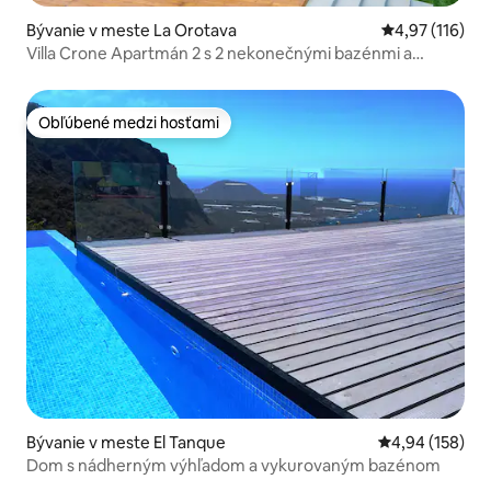
Bývanie v meste La Orotava
Priemerné oho
4,97 (116)
Villa Crone Apartmán 2 s 2 nekonečnými bazénmi a
vírivkou
Obľúbené medzi hosťami
Obľúbené medzi hosťami
Bývanie v meste El Tanque
Priemerné ohod
4,94 (158)
Dom s nádherným výhľadom a vykurovaným bazénom