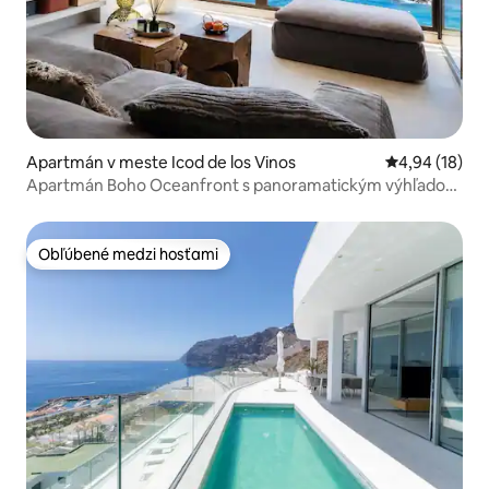
Apartmán v meste Icod de los Vinos
Priemerné oho
4,94 (18)
Apartmán Boho Oceanfront s panoramatickým výhľadom
na záliv
Obľúbené medzi hosťami
Obľúbené medzi hosťami