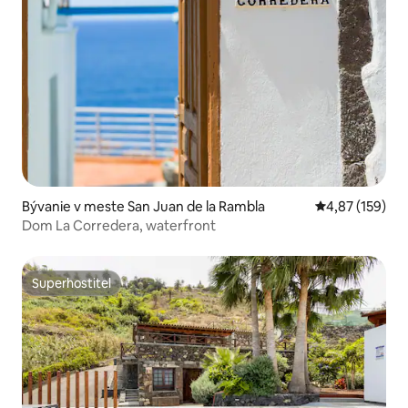
Bývanie v meste San Juan de la Rambla
Priemerné ohod
4,87 (159)
Dom La Corredera, waterfront
Superhostiteľ
Superhostiteľ