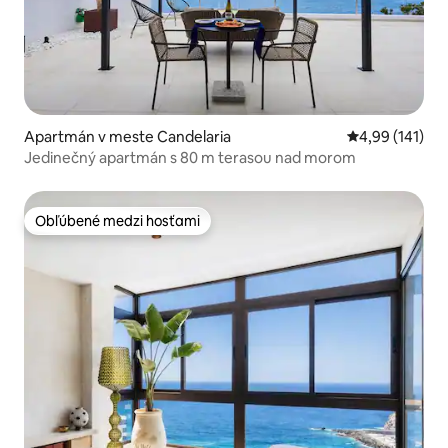
Apartmán v meste Candelaria
Priemerné ohod
4,99 (141)
Jedinečný apartmán s 80 m terasou nad morom
Obľúbené medzi hosťami
Obľúbené medzi hosťami