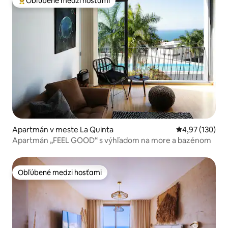
Obľúbené medzi hosťami
Najobľúbenejšie medzi hosťami
Apartmán v meste La Quinta
Priemerné ohod
4,97 (130)
Apartmán „FEEL GOOD“ s výhľadom na more a bazénom
Obľúbené medzi hosťami
Obľúbené medzi hosťami