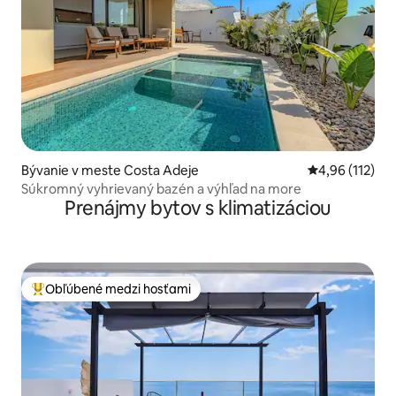
Bývanie v meste Costa Adeje
Priemerné oho
4,96 (112)
Súkromný vyhrievaný bazén a výhľad na more
Prenájmy bytov s klimatizáciou
Obľúbené medzi hosťami
Najobľúbenejšie medzi hosťami