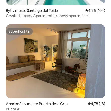
Byt v meste Santiago del Teide
Priemerné ohod
4,96 (104)
Crystal I Luxury Apartments, rohový apartmán s…
Superhostiteľ
Superhostiteľ
Apartmán v meste Puerto de la Cruz
Priemerné oh
4,78 (18)
Punta 4