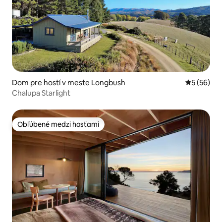
Dom pre hostí v meste Longbush
Priemerné 
5 (56)
Chalupa Starlight
Obľúbené medzi hosťami
Obľúbené medzi hosťami