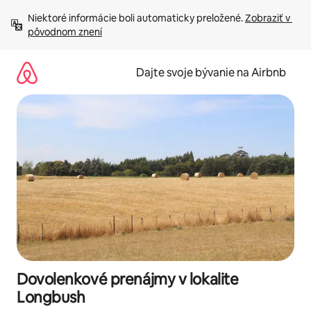
Preskočiť
Niektoré informácie boli automaticky preložené. 
Zobraziť v 
na
pôvodnom znení
obsah.
Dajte svoje bývanie na Airbnb
Dovolenkové prenájmy v lokalite
Longbush