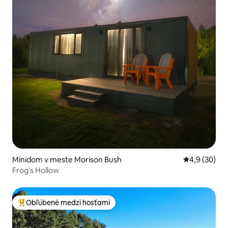
Minidom v meste Morison Bush
Priemerné oh
4,9 (30)
Frog's Hollow
Obľúbené medzi hosťami
Najobľúbenejšie medzi hosťami