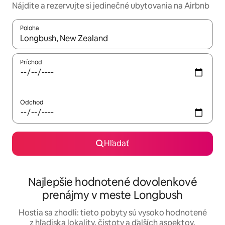
Nájdite a rezervujte si jedinečné ubytovania na Airbnb
Poloha
Keď budú výsledky k dispozícii, môžete si ich prechádzať pom
Príchod
Odchod
Hľadať
Najlepšie hodnotené dovolenkové
prenájmy v meste Longbush
Hostia sa zhodli: tieto pobyty sú vysoko hodnotené
z hľadiska lokality, čistoty a ďalších aspektov.