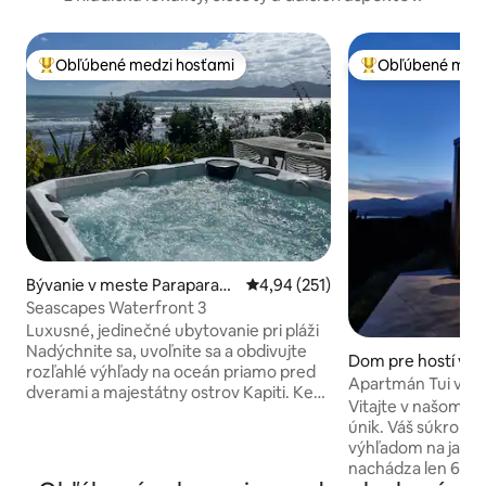
Obľúbené medzi hosťami
Obľúbené medz
Najobľúbenejšie medzi hosťami
Najobľúbenejšie 
Bývanie v meste Paraparau
Priemerné ohodnotenie 4,94 z 5
4,94 (251)
mu
Seascapes Waterfront 3
Luxusné, jedinečné ubytovanie pri pláži
Nadýchnite sa, uvoľnite sa a obdivujte
Dom pre hostí v 
rozľahlé výhľady na oceán priamo pred
tern Lake
Apartmán Tui v Wa
dverami a majestátny ostrov Kapiti. Keď
Lodge
Vitajte v našom p
zatvoríte dvere, je to váš vlastný
únik. Váš súkromný apartmán s
súkromný priestor na oddych. Sledujte
výhľadom na jazer
oceán zaliaty mesačným svetlom a
nachádza len 60 m
hviezdy na obzore. Možno je toto