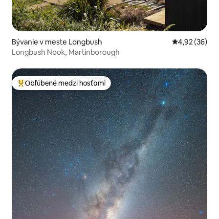
Bývanie v meste Longbush
Priemerné oho
4,92 (36)
Longbush Nook, Martinborough
Obľúbené medzi hosťami
Najobľúbenejšie medzi hosťami