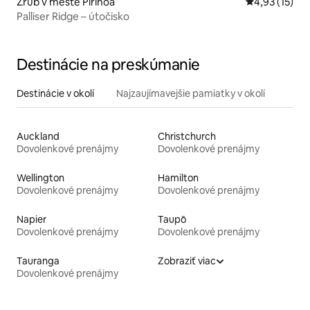
Zrub v meste Pirinoa
Priemerné oh
4,93 (15)
Palliser Ridge – útočisko
Destinácie na preskúmanie
Destinácie v okolí
Najzaujímavejšie pamiatky v okolí
Auckland
Christchurch
Dovolenkové prenájmy
Dovolenkové prenájmy
Wellington
Hamilton
Dovolenkové prenájmy
Dovolenkové prenájmy
Napier
Taupō
Dovolenkové prenájmy
Dovolenkové prenájmy
Tauranga
Zobraziť viac
Dovolenkové prenájmy