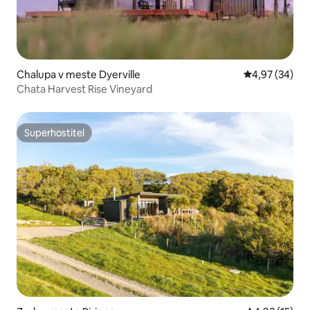
Chalupa v meste Dyerville
Priemerné oho
4,97 (34)
Chata Harvest Rise Vineyard
Superhostiteľ
Superhostiteľ