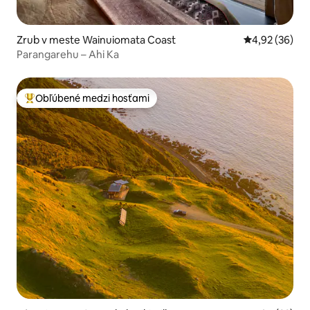
Zrub v meste Wainuiomata Coast
Priemerné oho
4,92 (36)
Parangarehu – Ahi Ka
Obľúbené medzi hosťami
Najobľúbenejšie medzi hosťami