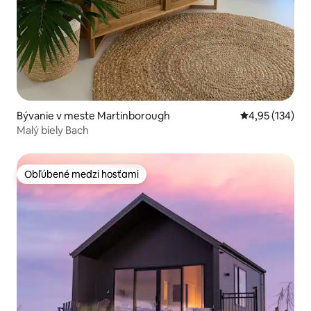
Bývanie v meste Martinborough
Priemerné ohod
4,95 (134)
Malý biely Bach
Obľúbené medzi hosťami
Obľúbené medzi hosťami