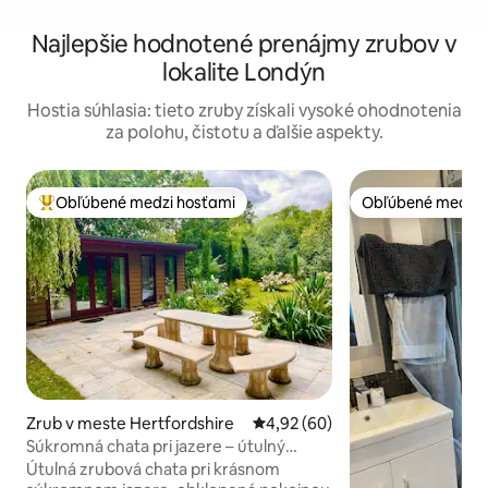
Najlepšie hodnotené prenájmy zrubov v
lokalite Londýn
Hostia súhlasia: tieto zruby získali vysoké ohodnotenia
za polohu, čistotu a ďalšie aspekty.
Obľúbené medzi hosťami
Obľúbené medzi 
Najobľúbenejšie medzi hosťami
Obľúbené medzi 
Zrub v meste Hertfordshire
Priemerné ohodnotenie 4,92 z 
4,92 (60)
Súkromná chata pri jazere – útulný
vidiecky pobyt
Útulná zrubová chata pri krásnom