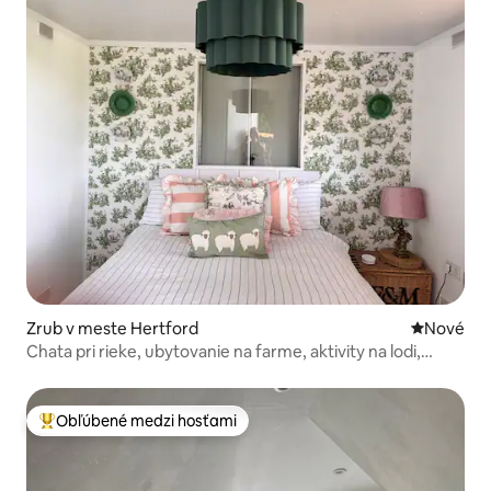
Zrub v meste Hertford
Nové ubyt
Nové
Chata pri rieke, ubytovanie na farme, aktivity na lodi,
ohnisko
Obľúbené medzi hosťami
Najobľúbenejšie medzi hosťami