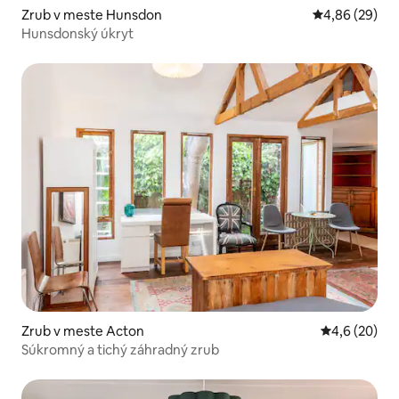
Zrub v meste Hunsdon
Priemerné oho
4,86 (29)
Hunsdonský úkryt
Zrub v meste Acton
Priemerné oh
4,6 (20)
Súkromný a tichý záhradný zrub