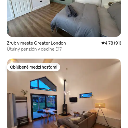
Zrub v meste Greater London
Priemerné oh
4,78 (91)
Útulný penzión v dedine E17
Obľúbené medzi hosťami
Obľúbené medzi hosťami