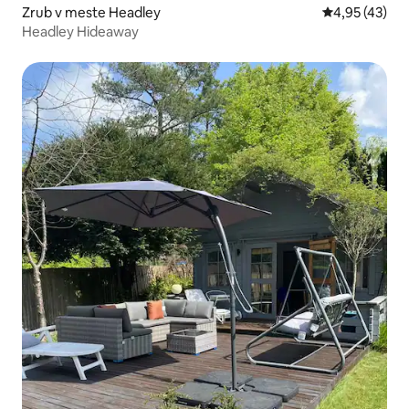
Zrub v meste Headley
Priemerné oho
4,95 (43)
Headley Hideaway