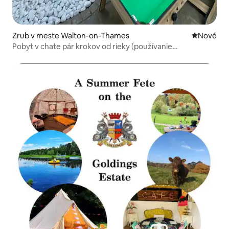
Zrub v meste Walton-on-Thames
Nové ubyt
Nové
Pobyt v chate pár krokov od rieky (používanie
paddleboardu)