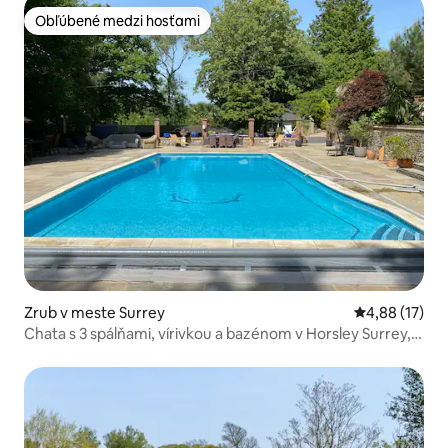
Obľúbené medzi hosťami
Obľúbené medzi hosťami
Zrub v meste Surrey
Priemerné oho
4,88 (17)
Chata s 3 spálňami, vírivkou a bazénom v Horsley Surrey,
Spojené kráľovstvo