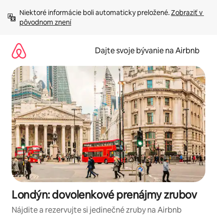
Preskočiť
Niektoré informácie boli automaticky preložené. 
Zobraziť v 
na
pôvodnom znení
obsah.
Dajte svoje bývanie na Airbnb
Londýn: dovolenkové prenájmy zrubov
Nájdite a rezervujte si jedinečné zruby na Airbnb