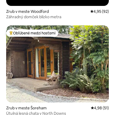
Zrub v meste Woodford
Priemerné oho
4,95 (92)
Záhradný domček blízko metra
Obľúbené medzi hosťami
Najobľúbenejšie medzi hosťami
Zrub v meste Šoreham
Priemerné oho
4,98 (51)
Útulná lesná chata v North Downs