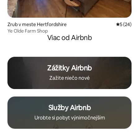
Zrub v meste Hertfordshire
Priemerné 
5 (24)
Ye Olde Farm Shop
Viac od Airbnb
Zážitky Airbnb
Zažite niečo nové
Služby Airbnb
Urobte si pobyt výnimočnejším