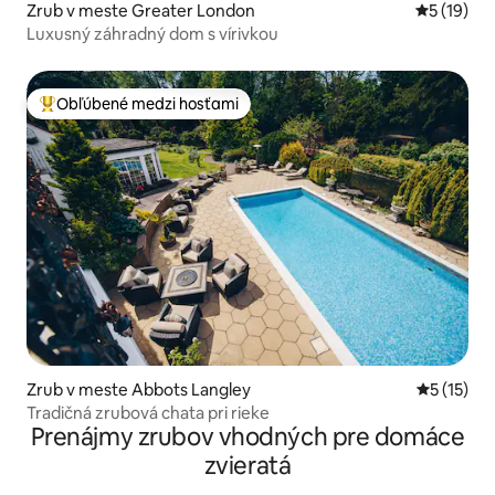
Zrub v meste Greater London
Priemerné 
5 (19)
Luxusný záhradný dom s vírivkou
Obľúbené medzi hosťami
Najobľúbenejšie medzi hosťami
Zrub v meste Abbots Langley
Priemerné
5 (15)
Tradičná zrubová chata pri rieke
Prenájmy zrubov vhodných pre domáce
zvieratá