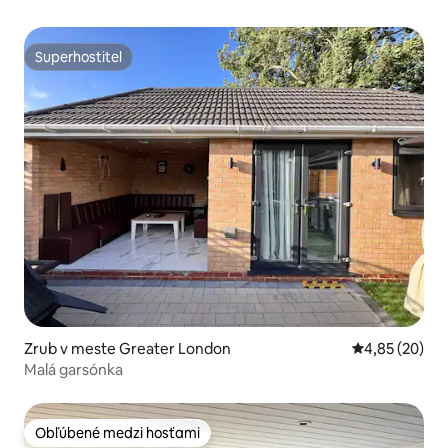
Superhostiteľ
Superhostiteľ
Zrub v meste Greater London
Priemerné oho
4,85 (20)
Malá garsónka
Obľúbené medzi hosťami
Obľúbené medzi hosťami