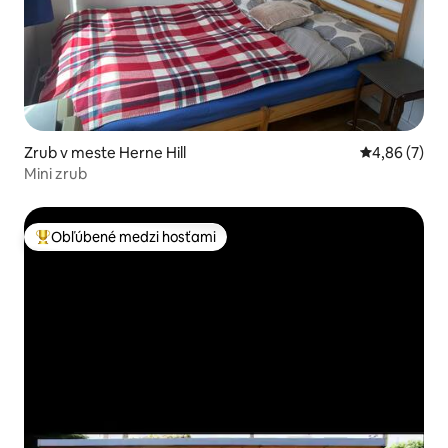
Zrub v meste Herne Hill
Priemerné oh
4,86 (7)
Mini zrub
Obľúbené medzi hosťami
Najobľúbenejšie medzi hosťami