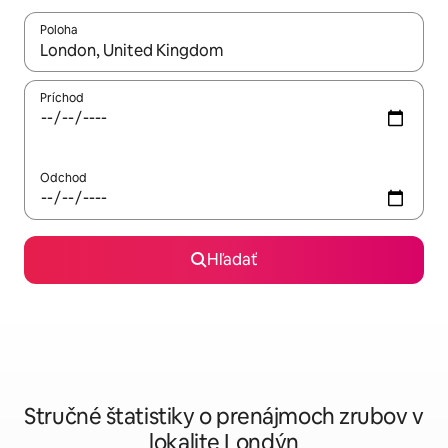
Poloha
Keď budú výsledky k dispozícii, môžete si ich prechádzať pom
Príchod
Odchod
Hľadať
Stručné štatistiky o prenájmoch zrubov v
lokalite Londýn