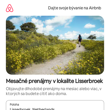
Preskočiť
na
Dajte svoje bývanie na Airbnb
obsah.
Mesačné prenájmy v lokalite Lisserbroek
Objavujte dlhodobé prenájmy na mesiac alebo viac, v
ktorých sa budete cítiť ako doma.
Poloha
Keď budú výsledky k dispozícii, môžete si ich prechádzať pom