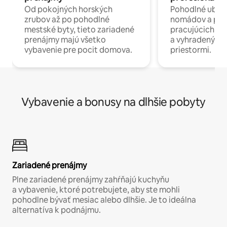
Od pokojných horských
Pohodlné ubyto
zrubov až po pohodlné
nomádov a pro
mestské byty, tieto zariadené
pracujúcich na 
prenájmy majú všetko
a vyhradenými
vybavenie pre pocit domova.
priestormi.
Vybavenie a bonusy na dlhšie pobyty
Zariadené prenájmy
Plne zariadené prenájmy zahŕňajú kuchyňu
a vybavenie, ktoré potrebujete, aby ste mohli
pohodlne bývať mesiac alebo dlhšie. Je to ideálna
alternatíva k podnájmu.