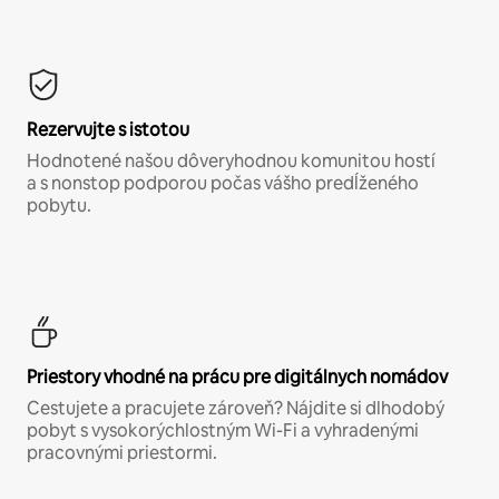
Rezervujte s istotou
Hodnotené našou dôveryhodnou komunitou hostí
a s nonstop podporou počas vášho predĺženého
pobytu.
Priestory vhodné na prácu pre digitálnych nomádov
Cestujete a pracujete zároveň? Nájdite si dlhodobý
pobyt s vysokorýchlostným Wi-Fi a vyhradenými
pracovnými priestormi.