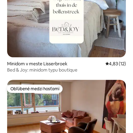
Minidom v meste Lisserbroek
Priemerné oh
4,83 (12)
Bed & Joy: minidom typu boutique
Obľúbené medzi hosťami
Obľúbené medzi hosťami