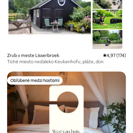
Zrub v meste Lisserbroek
Priemerné ohod
4,97 (174)
Tiché miesto neďaleko Keukenhofu, pláže, dún
Obľúbené medzi hosťami
Obľúbené medzi hosťami