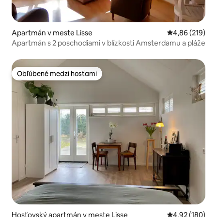
Apartmán v meste Lisse
Priemerné ohod
4,86 (219)
Apartmán s 2 poschodiami v blízkosti Amsterdamu a pláže
Obľúbené medzi hosťami
Obľúbené medzi hosťami
Hosťovský apartmán v meste Lisse
Priemerné ohod
4,92 (180)