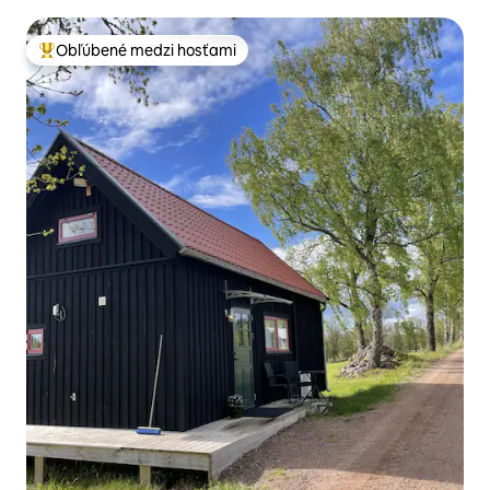
Obľúbené medzi hosťami
Najobľúbenejšie medzi hosťami