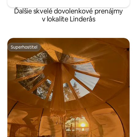
Ďalšie skvelé dovolenkové prenájmy
v lokalite Linderås
Superhostiteľ
Superhostiteľ