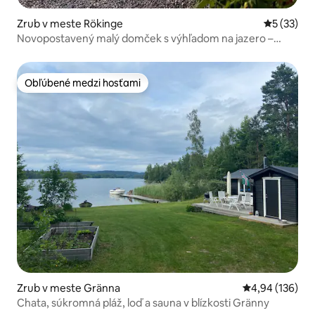
Zrub v meste Rökinge
Priemerné 
5 (33)
Novopostavený malý domček s výhľadom na jazero –
Ekbo
Obľúbené medzi hosťami
Obľúbené medzi hosťami
Zrub v meste Gränna
Priemerné ohod
4,94 (136)
Chata, súkromná pláž, loď a sauna v blízkosti Gränny