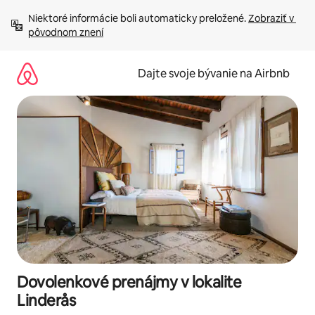
Preskočiť
Niektoré informácie boli automaticky preložené. 
Zobraziť v 
na
pôvodnom znení
obsah.
Dajte svoje bývanie na Airbnb
Dovolenkové prenájmy v lokalite
Linderås