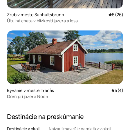
Zrub v meste Sunhultsbrunn
Priemerné 
5 (26)
Útulná chata v blízkosti jazera a lesa
Bývanie v meste Tranås
Priemerné
5 (4)
Dom pri jazere Noen
Destinácie na preskúmanie
Destinácie v okolí
Najzaujímavejšie pamiatky v okolí