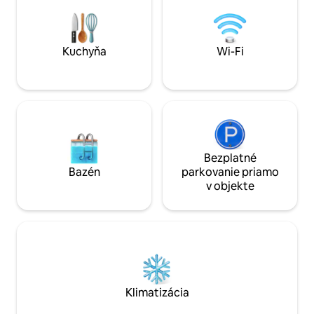
bielizeň a uteráky
cene. Možno prena
súpravu Psy sú vítané. Cena 100
psa a deň. Alebo 
Kuchyňa
Wi-Fi
Bezplatné
Bazén
parkovanie priamo
v objekte
Klimatizácia