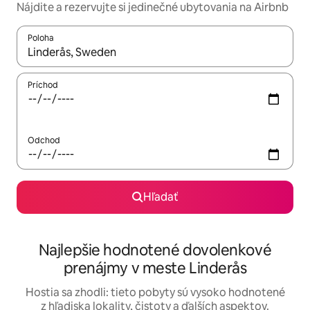
Nájdite a rezervujte si jedinečné ubytovania na Airbnb
Poloha
Keď budú výsledky k dispozícii, môžete si ich prechádzať pom
Príchod
Odchod
Hľadať
Najlepšie hodnotené dovolenkové
prenájmy v meste Linderås
Hostia sa zhodli: tieto pobyty sú vysoko hodnotené
z hľadiska lokality, čistoty a ďalších aspektov.