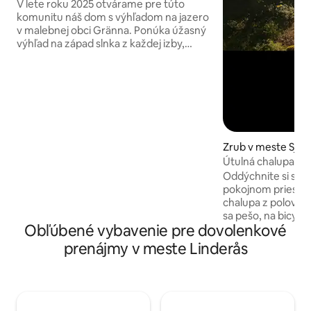
V lete roku 2025 otvárame pre túto
komunitu náš dom s výhľadom na jazero
v malebnej obci Gränna. Ponúka úžasný
výhľad na západ slnka z každej izby,
nachádza sa v obytnej štvrti a je
obklopený ľahkým prístupom do lesa a k
vode, turistickými a horskými
cyklistickými chodníkmi, kajakmi,
vodopádmi, historickými ruinami,
reštauráciami, obchodmi a cukrářstvami
– to všetko len 5 minút od hotela. Ideálne
Zrub v meste Sjöa
miesto pre každého, kto hľadá pokojný a
Útulná chalupa v bl
pohodlný pobyt, vybavené všetkým
potrebným vybavením. Oddýchnite si a
Oddýchnite si s r
preskúmajte najznámejšie mesto
pokojnom priestor
cukroviniek vo Švédsku, priamo z nášho
chalupa z polovice 19. s
domova.
sa pešo, na bicykli
Obľúbené vybavenie pre dovolenkové
kde máte nádherné
gril a mólo s vlas
prenájmy v meste Linderås
zakúpiť elektrick
licenciu na rybolov Blízkosť lesa a pekn
príroda. Nakupujt
zo susedného domu,
ryby. Rezervácie s pravidlami. Posteľná