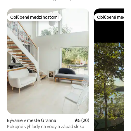
Obľúbené medzi hosťami
Obľúbené medzi 
Obľúbené medzi hosťami
Obľúbené medzi 
Bývanie v meste Gränna
Priemerné ohodnotenie 5 z 
5 (20)
Pokojné výhľady na vody a západ slnka