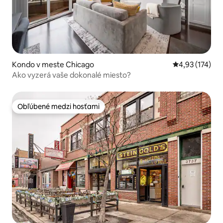
Kondo v meste Chicago
Priemerné ohod
4,93 (174)
Ako vyzerá vaše dokonalé miesto?
Obľúbené medzi hosťami
Obľúbené medzi hosťami