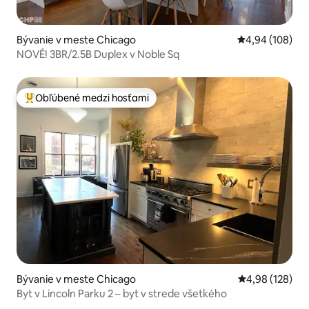
Bývanie v meste Chicago
Priemerné ohod
4,94 (108)
NOVÉ! 3BR/2.5B Duplex v Noble Sq
Obľúbené medzi hosťami
Najobľúbenejšie medzi hosťami
Bývanie v meste Chicago
Priemerné ohod
4,98 (128)
Byt v Lincoln Parku 2 – byt v strede všetkého