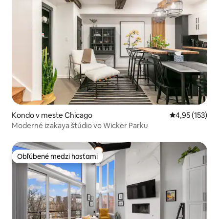
Kondo v meste Chicago
Priemerné ohod
4,95 (153)
Moderné izakaya štúdio vo Wicker Parku
Obľúbené medzi hosťami
Obľúbené medzi hosťami