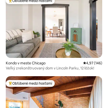
Obľúbené medzi hosťami
Najobľúbenejšie medzi hosťami
Kondo v meste Chicago
Priemerné ohod
4,97 (146)
Veľký zrekonštruovaný dom v Lincoln Parku, 12 lôžok!
Obľúbené medzi hosťami
Najobľúbenejšie medzi hosťami