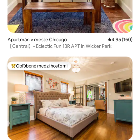
Apartmán v meste Chicago
Priemerné ohod
4,95 (160)
【Central】- Eclectic Fun 1BR APT in Wicker Park
Obľúbené medzi hosťami
Najobľúbenejšie medzi hosťami