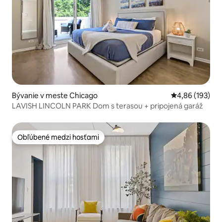
Bývanie v meste Chicago
Priemerné ohod
4,86 (193)
LAVISH LINCOLN PARK Dom s terasou + pripojená garáž
Obľúbené medzi hosťami
Obľúbené medzi hosťami