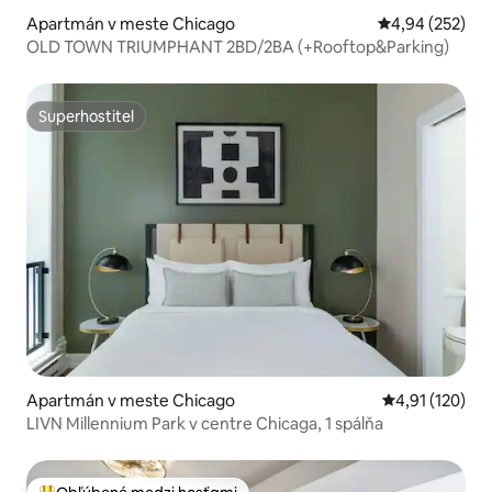
Apartmán v meste Chicago
Priemerné ohod
4,94 (252)
OLD TOWN TRIUMPHANT 2BD/2BA (+Rooftop&Parking)
Superhostiteľ
Superhostiteľ
Apartmán v meste Chicago
Priemerné oho
4,91 (120)
LIVN Millennium Park v centre Chicaga, 1 spálňa