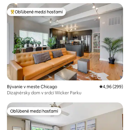
Obľúbené medzi hosťami
Najobľúbenejšie medzi hosťami
Bývanie v meste Chicago
Priemerné ohod
4,96 (299)
Dizajnérsky dom v srdci Wicker Parku
Obľúbené medzi hosťami
Obľúbené medzi hosťami