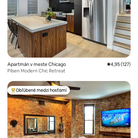
Apartmán v meste Chicago
Priemerné ohod
4,95 (127)
Pilsen Modern Chic Retreat
Obľúbené medzi hosťami
Najobľúbenejšie medzi hosťami