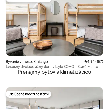
Obľúbené medzi hosťami
Bývanie v meste Chicago
Priemerné ohod
4,94 (157)
Luxusný dvojpodlažný dom v štýle SOHO – Staré Mesto
Prenájmy bytov s klimatizáciou
Obľúbené medzi hosťami
Obľúbené medzi hosťami