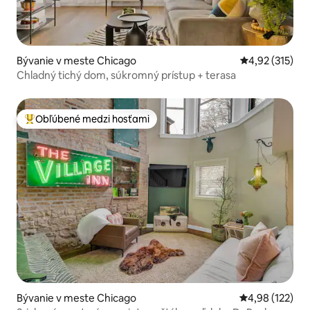
Bývanie v meste Chicago
Priemerné ohod
4,92 (315)
Chladný tichý dom, súkromný prístup + terasa
Obľúbené medzi hosťami
Najobľúbenejšie medzi hosťami
Bývanie v meste Chicago
Priemerné ohod
4,98 (122)