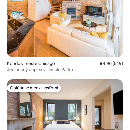
Kondo v meste Chicago
Priemerné ohod
4,96 (549)
Jedinečný duplex v Lincoln Parku
Obľúbené medzi hosťami
Obľúbené medzi hosťami