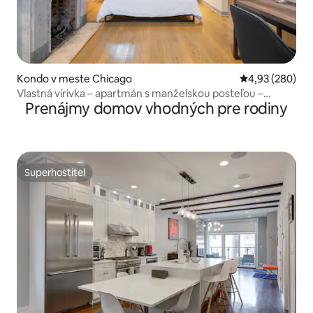
Kondo v meste Chicago
Priemerné ohod
4,93 (280)
Vlastná vírivka – apartmán s manželskou posteľou –
Prenájmy domov vhodných pre rodiny
bezplatné parkovanie
Superhostiteľ
Superhostiteľ