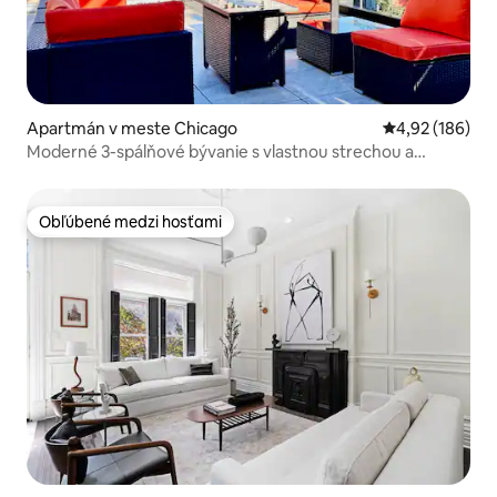
Apartmán v meste Chicago
Priemerné ohod
4,92 (186)
Moderné 3-spálňové bývanie s vlastnou strechou a
bezplatným parkovaním
Obľúbené medzi hosťami
Obľúbené medzi hosťami