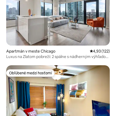
Apartmán v meste Chicago
Priemerné ohod
4,93 (122)
Luxus na Zlatom pobreží: 2 spálne s nádherným výhľadom
na mesto
Obľúbené medzi hosťami
Obľúbené medzi hosťami