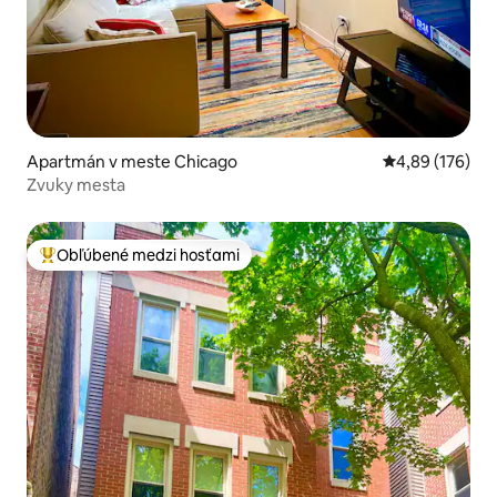
Apartmán v meste Chicago
Priemerné ohod
4,89 (176)
Zvuky mesta
Obľúbené medzi hosťami
Najobľúbenejšie medzi hosťami