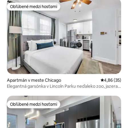
Obľúbené medzi hosťami
Obľúbené medzi hosťami
Apartmán v meste Chicago
Priemerné oho
4,86 (35)
Elegantná garsónka v Lincoln Parku neďaleko zoo, jazera a
verejnej dopravy
Obľúbené medzi hosťami
Obľúbené medzi hosťami