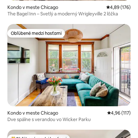
Kondo v meste Chicago
Priemerné ohod
4,89 (176)
The Bagel Inn – Svetlý a moderný Wrigleyville 2 lôžka
Obľúbené medzi hosťami
Obľúbené medzi hosťami
Kondo v meste Chicago
Priemerné oho
4,96 (117)
Dve spálne s verandou vo Wicker Parku