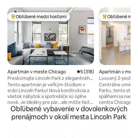
Obľúbené medzi hosťami
Obľúbené medz
Najobľúbenejšie medzi hosťami
Najobľúbenejšie 
Apartmán v meste Chicago
Priemerné ohodnotenie 5 z 5
5 (318)
Apartmán v meste
Preskúmajte Lincoln Park z elegantného
Luxusný 2-podlažn
apartmánu
spálňami a 3 kúpeľ
Tento apartmán je veľkým štúdiom v
Centrálne umiestn
srdci Lincoln Parku! Nová konštrukcia a
Parku, tento staro
všetok nábytok a spotrebiče sú úplne
spálňami sa nachá
nové. Je ideálny pre pár...ale môže tiež
centra Chicaga, z
Obľúbené vybavenie v dovolenkových
spať 3 - 4 na dievčenský výlet alebo
Lincoln Park, pri 
rodinu s malými deťmi. Zadajte kód
reštaurácií a nočn
prenájmoch v okolí mesta Lincoln Park
osobného kódového zámku, ktorý vám
luxusný dizajnový 
dáme niekoľko dní pred pobytom. A v
poschodí SF je svet
prípade akýchkoľvek otázok týkajúcich
ponúka všetko pot
sa apartmánu sme vám vždy k dispozícii
Chicagu ako miest