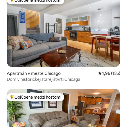
Obľúbené medzi hosťami
Najobľúbenejšie medzi hosťami
Apartmán v meste Chicago
Priemerné ohod
4,96 (135)
Dom v historickej starej štvrti Chicaga
Obľúbené medzi hosťami
Najobľúbenejšie medzi hosťami