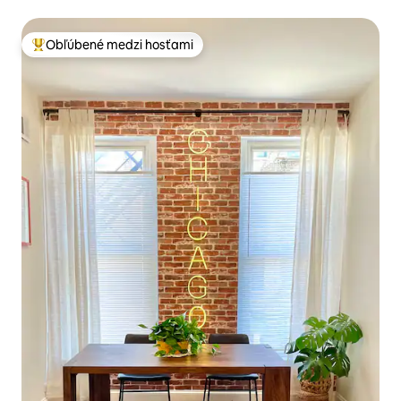
Obľúbené medzi hosťami
Najobľúbenejšie medzi hosťami