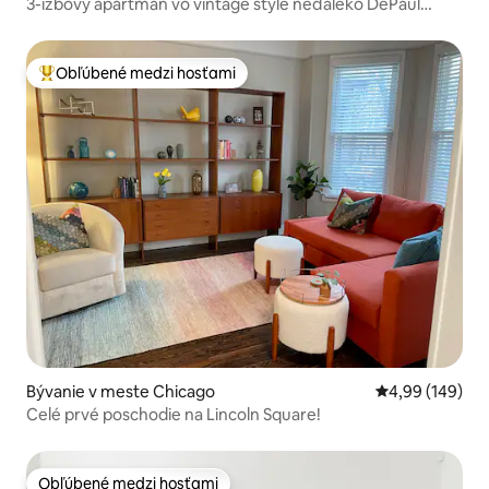
3-izbový apartmán vo vintage štýle neďaleko DePaul
University
Obľúbené medzi hosťami
Najobľúbenejšie medzi hosťami
Bývanie v meste Chicago
Priemerné ohod
4,99 (149)
Celé prvé poschodie na Lincoln Square!
Obľúbené medzi hosťami