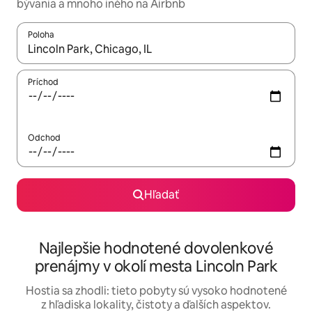
bývania a mnoho iného na Airbnb
Poloha
Keď budú výsledky k dispozícii, môžete si ich prechádzať pom
Príchod
Odchod
Hľadať
Najlepšie hodnotené dovolenkové
prenájmy v okolí mesta Lincoln Park
Hostia sa zhodli: tieto pobyty sú vysoko hodnotené
z hľadiska lokality, čistoty a ďalších aspektov.