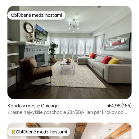
Obľúbené medzi hosťami
Obľúbené medzi hosťami
Kondo v meste Chicago
Priemerné ohod
4,95 (165)
Krásne najvyššie poschodie 2Br/2BA, len pár krokov od
všetkého!
Obľúbené medzi hosťami
Najobľúbenejšie medzi hosťami