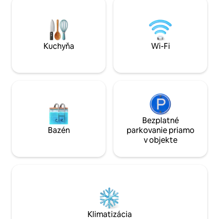
prostredníctvom SMS správy alebo e-
Apartmán má dve 
mailu. Tento apartmán sa nachádza v
posteľami typu kin
Lincoln Parku, len pár krokov od
toaletou, rozklad
obchodov pozdĺž Armitage a Halsted
kuchyňu, centrálne
Avenue. V okolí sa nachádzajú obchody s
klimatizáciu a pr
Kuchyňa
Wi-Fi
potravinami, reštaurácie a kaviarne, ako
kompletne zrekon
aj červené a hnedé železničné stanice s
prístupom do centra a ďalších častí
mesta. Parkovanie na ulici v okolí
apartmánu je relatívne jednoduché a v
apartmáne na stole ponúkame
bezplatné rezidenčné parkovacie
nálepky. Ponúkame aj čistý garážový
Bezplatné
priestor (s bezplatným pripojením na
Bazén
parkovanie priamo
elektromobilo, ak ho potrebujete) za 20
v objekte
USD za noc.
Klimatizácia