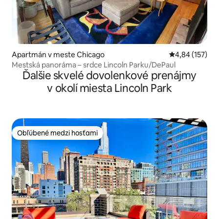
Apartmán v meste Chicago
Priemerné ohod
4,84 (157)
Mestská panoráma – srdce Lincoln Parku/DePaul
Ďalšie skvelé dovolenkové prenájmy
v okolí miesta Lincoln Park
Obľúbené medzi hosťami
Obľúbené medzi hosťami