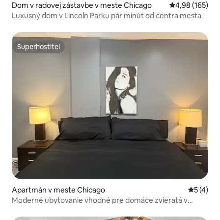
Dom v radovej zástavbe v meste Chicago
Priemerné ohod
4,98 (165)
Luxusný dom v Lincoln Parku pár minút od centra mesta
Superhostiteľ
Superhostiteľ
Apartmán v meste Chicago
Priemerné
5 (4)
Moderné ubytovanie vhodné pre domáce zvieratá v
Lincoln Parku | Všetko v pešej vzdialenosti