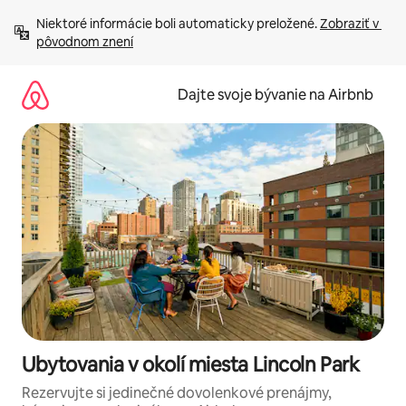
Preskočiť
Niektoré informácie boli automaticky preložené. 
Zobraziť v 
na
pôvodnom znení
obsah.
Dajte svoje bývanie na Airbnb
Ubytovania v okolí miesta Lincoln Park
Rezervujte si jedinečné dovolenkové prenájmy,