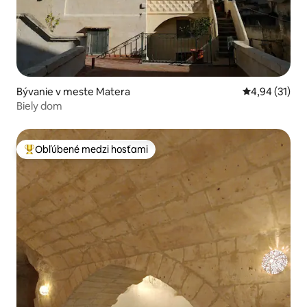
Bývanie v meste Matera
Priemerné oho
4,94 (31)
Biely dom
Obľúbené medzi hosťami
Najobľúbenejšie medzi hosťami