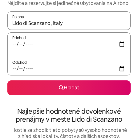
Nájdite a rezervujte si jedinečné ubytovania na Airbnb
Poloha
Keď budú výsledky k dispozícii, môžete si ich prechádzať pom
Príchod
Odchod
Hľadať
Najlepšie hodnotené dovolenkové
prenájmy v meste Lido di Scanzano
Hostia sa zhodli: tieto pobyty sú vysoko hodnotené
z hľadiska lokality, čistoty a ďalších aspektov.