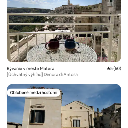
Bývanie v meste Matera
Priemerné 
5 (50)
[Úchvatný výhľad] Dimora di Antosa
Obľúbené medzi hosťami
Obľúbené medzi hosťami