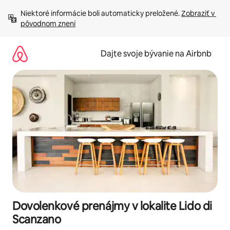
Preskočiť
Niektoré informácie boli automaticky preložené. 
Zobraziť v 
na
pôvodnom znení
obsah.
Dajte svoje bývanie na Airbnb
Dovolenkové prenájmy v lokalite Lido di
Scanzano