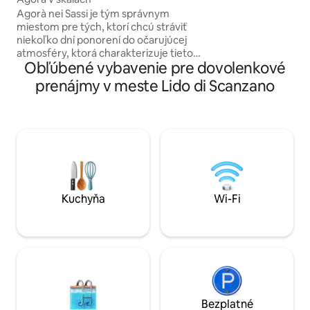
Bezplatné aj platen
Agorà nei Sassi je tým správnym
platené parkoviská 
miestom pre tých, ktorí chcú stráviť
priebehu niekoľký
niekoľko dní ponorení do očarujúcej
stoja od 10 do 25 €
atmosféry, ktorá charakterizuje tieto
Obľúbené vybavenie pre dovolenkové
miesta! Agorà pozostáva z 1 trojlôžkovej
spálne (manželská posteľ a samostatné
prenájmy v meste Lido di Scanzano
lôžko), kúpeľne a kuchyne s vlastným
vchodom a ďalšej dvojlôžkovej spálne s
odhlučnenými dvojitými dverami na
zabezpečenie súkromia, ďalšej kúpeľne
a nakoniec našej čerešničky na torte...
nádhernej súkromnej terasy s vlastným
prístupom... ideálne pre rodiny alebo
priateľov🧳🛎
Kuchyňa
Wi-Fi
Bezplatné