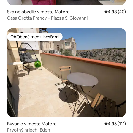
Skalné obydlie v meste Matera
Priemerné oho
4,98 (40)
Casa Grotta Francy – Piazza S. Giovanni
Obľúbené medzi hosťami
Obľúbené medzi hosťami
Bývanie v meste Matera
Priemerné oho
4,95 (111)
Prvotný hriech_Eden