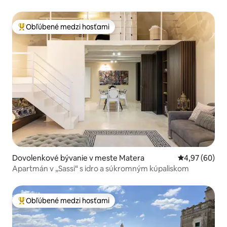
Obľúbené medzi hosťami
Najobľúbenejšie medzi hosťami
Dovolenkové bývanie v meste Matera
Priemerné oho
4,97 (60)
Apartmán v „Sassi“ s idro a súkromným kúpaliskom
Obľúbené medzi hosťami
Najobľúbenejšie medzi hosťami