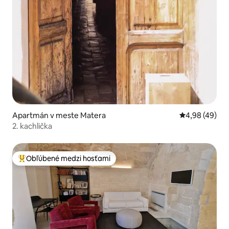
Apartmán v meste Matera
Priemerné oho
4,98 (49)
2. kachlička
Obľúbené medzi hosťami
Najobľúbenejšie medzi hosťami