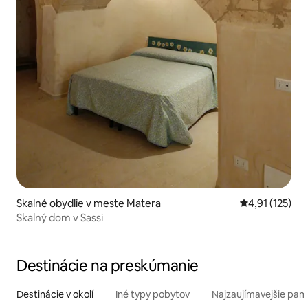
Skalné obydlie v meste Matera
Priemerné oho
4,91 (125)
Skalný dom v Sassi
Destinácie na preskúmanie
Destinácie v okolí
Iné typy pobytov
Najzaujímavejšie pami