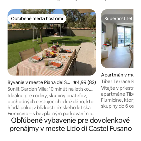
Obľúbené medzi hosťami
Superhostiteľ
Obľúbené medzi hosťami
Superhostiteľ
Apartmán v meste 
ra
Tiber Terrace Ret
Bývanie v meste Piana del Sol
Priemerné ohodnotenie 4,99 z 
4,99 (82)
parkovanie a Netfl
Vitajte v priestra
e
Sunlit Garden Villa: 10 minút na letisko,
apartmáne Tiber T
30 minút do Ríma
Ideálne pre rodiny, skupiny priateľov,
Fiumicine, ktorý je
obchodných cestujúcich a každého, kto
skupiny do 6 osôb
hľadá pokoj v blízkosti rímskeho letiska
izby, rozkladaciu 
Fiumicino – s bezplatným parkovaním a
izbe, inteligentnú 
Obľúbené vybavenie pre dovolenkové
okamžitým samoobslužným
a dve kúpeľne, z k
ubytovaním. – 3 priestranné spálne -
prenájmy v meste Lido di Castel Fusano
súkromná. Veľký b
Súkromná záhrada s vonkajším
Tiberu je ideálny 
posedením – Bezplatné parkovanie (v