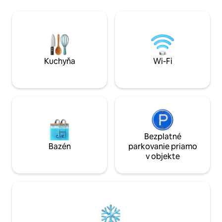
od letiska je vhod
tejto oblasti zriedkavé) -
pobyty alebo obja
Vysokorýchlostné Wi-Fi – Samostatný
Vybavené bezplat
príchod a nepretržitá podpora - plne
na internet, Netf
vybavená kuchyňa so všetkým
kuchyňou, posteľno
základným vybavením - práčka, -
čistiacimi prostri
Klimatizácia – 10 minút na letisko
Fiumicino – 30 minút do centra Ríma – 15
Kuchyňa
Wi-Fi
minút od pobrežia – 7 minút od
výstaviska Fiera di Roma
Bezplatné
Bazén
parkovanie priamo
v objekte