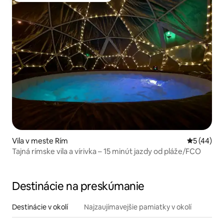
Vila v meste Rím
Priemerné 
5 (44)
Tajná rímske vila a vírivka – 15 minút jazdy od pláže/FCO
Destinácie na preskúmanie
Destinácie v okolí
Najzaujímavejšie pamiatky v okolí