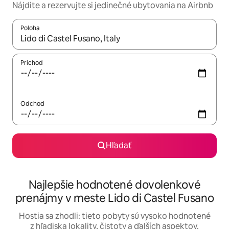
Nájdite a rezervujte si jedinečné ubytovania na Airbnb
Poloha
Keď budú výsledky k dispozícii, môžete si ich prechádzať pom
Príchod
Odchod
Hľadať
Najlepšie hodnotené dovolenkové
prenájmy v meste Lido di Castel Fusano
Hostia sa zhodli: tieto pobyty sú vysoko hodnotené
z hľadiska lokality, čistoty a ďalších aspektov.