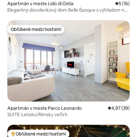
Apartmán v meste Lido di Ostia
Priemerné 
5 (16)
Elegantný dovolenkový dom Belle Èpoque s výhľadom na
more
Obľúbené medzi hosťami
Obľúbené medzi hosťami
Apartmán v meste Parco Leonardo
Priemerné oho
4,97 (39)
SUITE-Letisko/Rímsky veľtrh
Obľúbené medzi hosťami
Najobľúbenejšie medzi hosťami