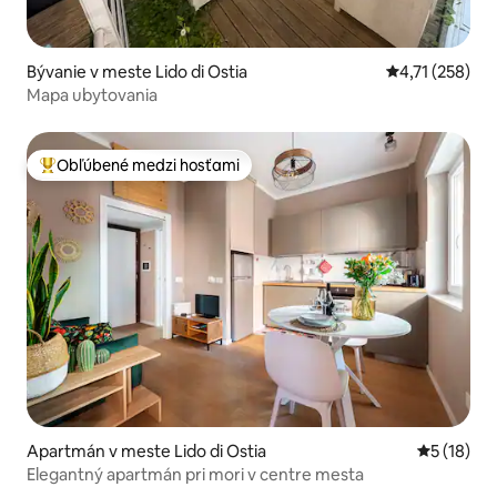
Bývanie v meste Lido di Ostia
Priemerné oho
4,71 (258)
Mapa ubytovania
Obľúbené medzi hosťami
Najobľúbenejšie medzi hosťami
Apartmán v meste Lido di Ostia
Priemerné 
5 (18)
Elegantný apartmán pri mori v centre mesta