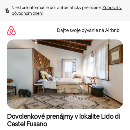
Preskočiť
Niektoré informácie boli automaticky preložené. 
Zobraziť v 
na
pôvodnom znení
obsah.
Dajte svoje bývanie na Airbnb
Dovolenkové prenájmy v lokalite Lido di
Castel Fusano