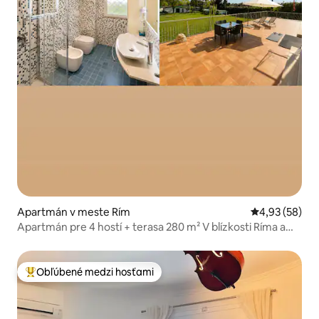
Apartmán v meste Rím
Priemerné oho
4,93 (58)
Apartmán pre 4 hostí + terasa 280 m² V blízkosti Ríma a
mora Dobré spojenie
Obľúbené medzi hosťami
Najobľúbenejšie medzi hosťami