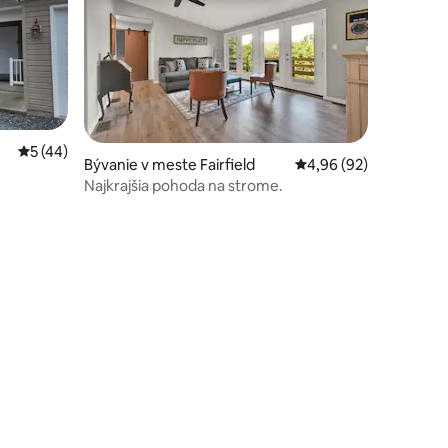
Priemerné ohodnotenie 5 z 5, počet hodnotení: 44
5 (44)
Bývanie v meste Fairfield
Priemerné ohodnotenie
4,96 (92)
Najkrajšia pohoda na strome.
otení: 59