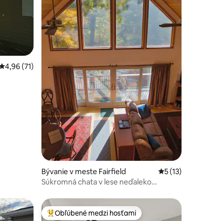
Priemerné ohodnotenie 4,96 z 5, počet hodnotení: 71
4,96 (71)
notení: 71
Bývanie v meste Fairfield
Priemerné ohodnot
5 (13)
Súkromná chata v lese neďaleko
Gettysburgu
Obľúbené medzi hosťami
Najobľúbenejšie medzi hosťami