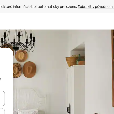
iektoré informácie boli automaticky preložené. 
Zobraziť v pôvodnom 
a
rechádzať pomocou klávesov so šípkami nahor a nadol alebo ich pres