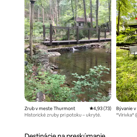
Zrub v meste Thurmont
Priemerné ohodnotenie
4,93 (73)
Bývanie v
Historické zruby pri potoku – ukryté.
*Vírivka*
Liberty M
Destinácie na preskúmanie