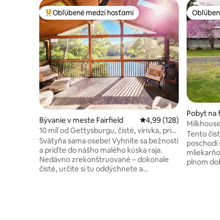
Obľúbené medzi hosťami
Obľúben
Najobľúbenejšie medzi hosťami
Obľúben
Pobyt na 
Bývanie v meste Fairfield
Priemerné ohodnotenie 
4,99 (128)
field
Milkhouse
10 míľ od Gettysburgu, čisté, vírivka, pri
Ski Liberty
Tento čis
jazere, kajaky
Svätyňa sama osebe! Vyhnite sa bežnosti
poschodí 
a príďte do nášho malého kúska raja.
mliekarňo
Nedávno zrekonštruované – dokonale
plnom dobr
čisté, určite si tu oddýchnete a
Liberty (v
zregenerujete sa. Hostia nadšene
historick
hovoria: „Najlepšie ubytovanie na Airbnb,
priestrann
v akom som sa kedy ubytoval.“ Nová
obľúbenú 
vírivka – rybárske prúty – 2 kajaky –
knihu aleb
šlapadlo – vonkajšie ohnisko – filmový
Posaďte s