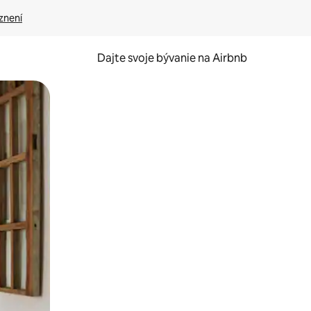
znení
Dajte svoje bývanie na Airbnb
kúmať pomocou dotykových gest či potiahnutia prstom.