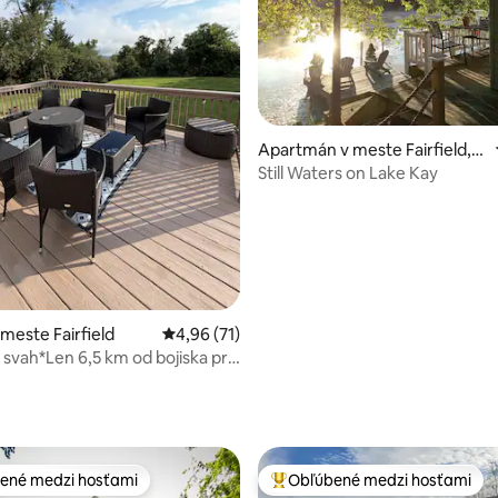
Apartmán v meste Fairfield,
Gettysburg
Still Waters on Lake Kay
 4,96 z 5, počet hodnotení: 53
 meste Fairfield
Priemerné ohodnotenie 4,96 z 5, počet hod
4,96 (71)
 svah*Len 6,5 km od bojiska pri
rgu*
ené medzi hosťami
Obľúbené medzi hosťami
enejšie medzi hosťami
Najobľúbenejšie medzi hosťami