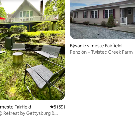
Bývanie v meste Fairfield
Penzión – Twisted Creek Farm
 4,93 z 5, počet hodnotení: 73
 meste Fairfield
Priemerné ohodnotenie 5 z 5, počet hodn
5 (59)
 @ Retreat by Gettysburg &
tn