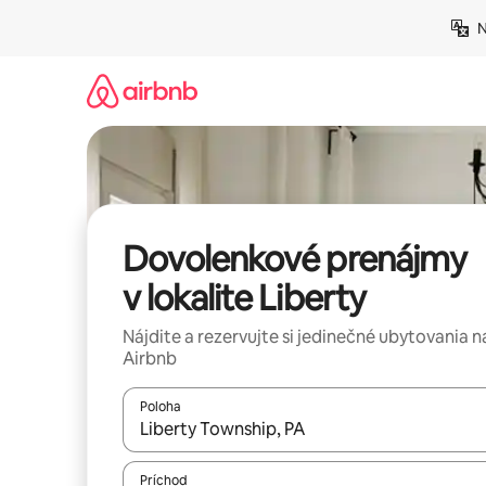
Preskočiť
N
na
obsah.
Dovolenkové prenájmy
v lokalite Liberty
Nájdite a rezervujte si jedinečné ubytovania n
Airbnb
Poloha
Keď budú výsledky k dispozícii, môžete si ich p
Príchod