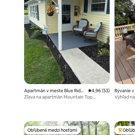
Apartmán v meste Blue Ridg
Priemerné ohodnotenie
4,96 (53)
Bývanie v
e Summit
Zľava na apartmán Mountain Top
Výhľad na
Gettysburg 15 míľ
Gettysbu
Obľúbené medzi hosťami
Obľúb
Obľúbené medzi hosťami
Najobľúb