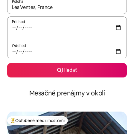
Poloha
Keď budú výsledky k dispozícii, môžete si ich prechádzať pom
Príchod
Odchod
Hľadať
Mesačné prenájmy v okolí
Obľúbené medzi hosťami
Najobľúbenejšie medzi hosťami