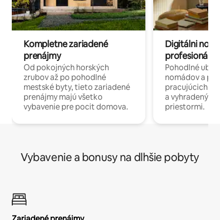
Kompletne zariadené
Digitálni nomá
prenájmy
profesionáli 
Od pokojných horských
Pohodlné ubyto
zrubov až po pohodlné
nomádov a pro
mestské byty, tieto zariadené
pracujúcich na 
prenájmy majú všetko
a vyhradenými
vybavenie pre pocit domova.
priestormi.
Vybavenie a bonusy na dlhšie pobyty
Zariadené prenájmy