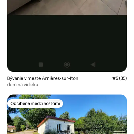
Bývanie v meste Arnières-sur-Iton
Priemerné 
5 (35)
dom na vidieku
Obľúbené medzi hosťami
Obľúbené medzi hosťami