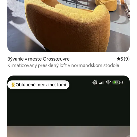
Bývanie v meste Grossœuvre
Priemerné
5 (9)
Klimatizovaný presklený loft v normandskom stodole
Obľúbené medzi hosťami
Najobľúbenejšie medzi hosťami