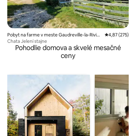
Pobyt na farme v meste Gaudreville-la-Rivièr
Priemerné ohod
4,87 (275)
e
Chata Jelení stajne
Pohodlie domova a skvelé mesačné
ceny