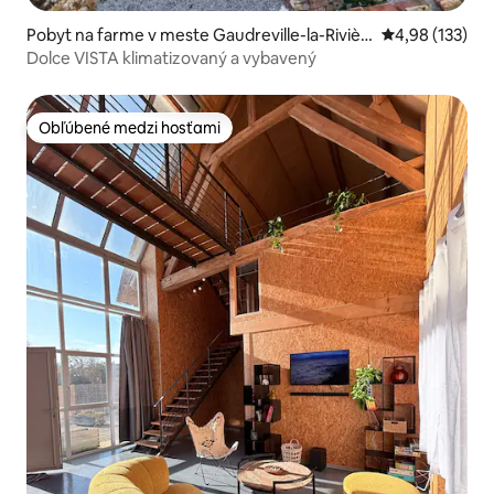
Pobyt na farme v meste Gaudreville-la-Rivièr
Priemerné ohod
4,98 (133)
e
Dolce VISTA klimatizovaný a vybavený
Obľúbené medzi hosťami
Obľúbené medzi hosťami