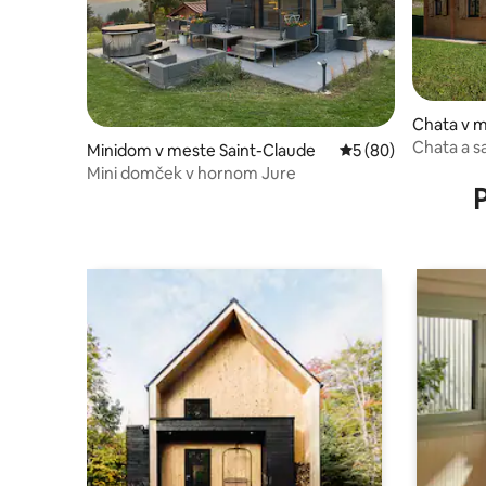
Chata v m
Chata a s
Minidom v meste Saint-Claude
Priemerné ohodnote
5 (80)
Mini domček v hornom Jure