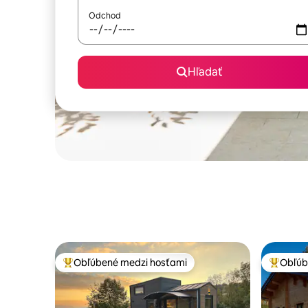
Odchod
Hľadať
Obľúbené medzi hosťami
Obľúb
Najobľúbenejšie medzi hosťami
Najobľúb