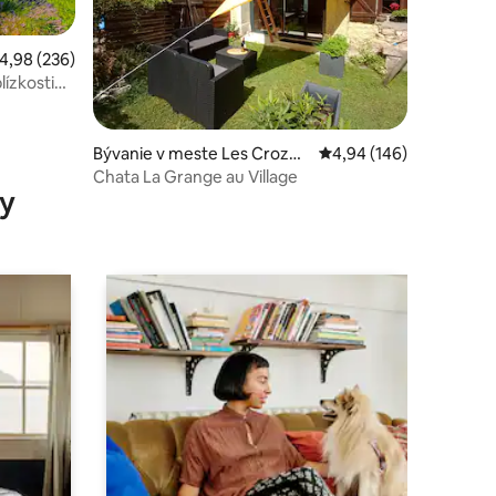
riemerné ohodnotenie 4,98 z 5, počet hodnotení: 236
4,98 (236)
lízkosti
otení: 111
Bývanie v meste Les Crozet
Priemerné ohodnotenie 
4,94 (146)
s
Chata La Grange au Village
y