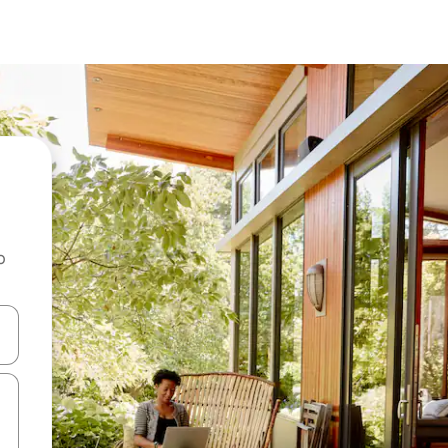
o
rechádzať pomocou klávesov so šípkami nahor a nadol alebo ich pres