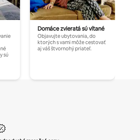
Domáce zvieratá sú vítané
vanie
Objavujte ubytovania, do
ktorých s vami môže cestovať
jné
aj váš štvornohý priateľ.
y sú