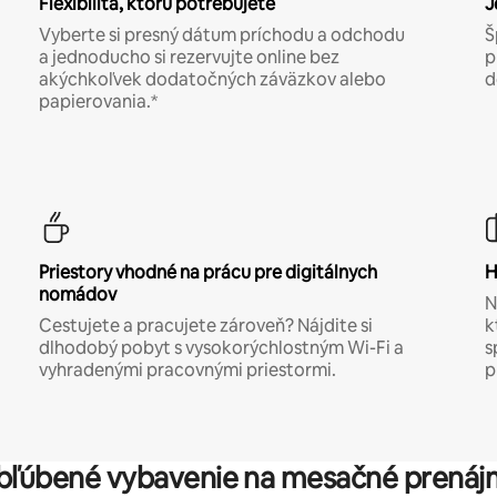
Flexibilita, ktorú potrebujete
J
Vyberte si presný dátum príchodu a odchodu
Š
a jednoducho si rezervujte online bez
p
akýchkoľvek dodatočných záväzkov alebo
d
papierovania.*
Priestory vhodné na prácu pre digitálnych
H
nomádov
N
Cestujete a pracujete zároveň? Nájdite si
k
dlhodobý pobyt s vysokorýchlostným Wi-Fi a
s
vyhradenými pracovnými priestormi.
p
bľúbené vybavenie na mesačné prenáj