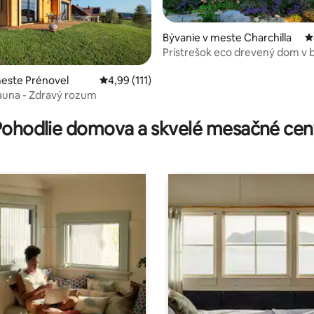
Bývanie v meste Charchilla
P
Prístrešok eco drevený dom v b
jazier a prírody
este Prénovel
Priemerné ohodnotenie 4,99 z 5, počet hodn
4,99 (111)
auna - Zdravý rozum
nie 5 z 5, počet hodnotení: 80
Pohodlie domova a skvelé mesačné cen