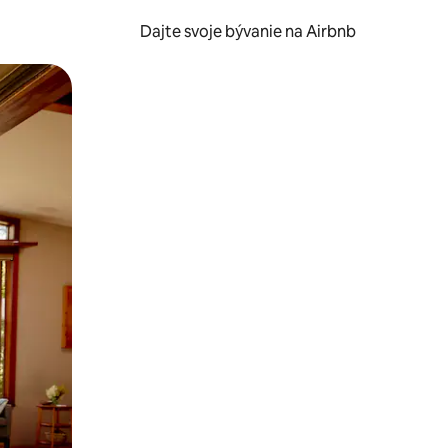
Dajte svoje bývanie na Airbnb
kúmať pomocou dotykových gest či potiahnutia prstom.