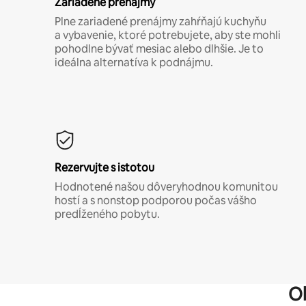
Zariadené prenájmy
Plne zariadené prenájmy zahŕňajú kuchyňu
a vybavenie, ktoré potrebujete, aby ste mohli
pohodlne bývať mesiac alebo dlhšie. Je to
ideálna alternatíva k podnájmu.
Rezervujte s istotou
Hodnotené našou dôveryhodnou komunitou
hostí a s nonstop podporou počas vášho
predĺženého pobytu.
O