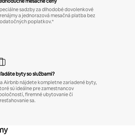
ednoduché mesačné ceny
peciálne sadzby za dlhodobé dovolenkové
renájmy a jednorazová mesačná platba bez
odatočných poplatkov.*
ľadáte byty so službami?
a Airbnb nájdete kompletne zariadené byty,
toré sú ideálne pre zamestnancov
poločností, firemné ubytovanie či
resťahovanie sa.
my