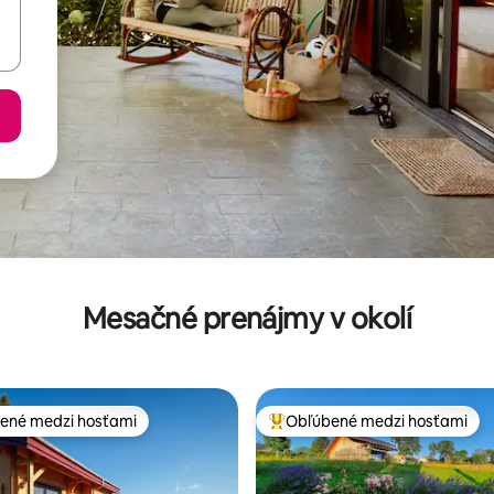
Mesačné prenájmy v okolí
ené medzi hosťami
Obľúbené medzi hosťami
enejšie medzi hosťami
Najobľúbenejšie medzi hosťami