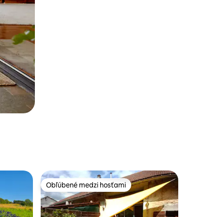
Obľúbené medzi hosťami
Obľúbené medzi hosťami