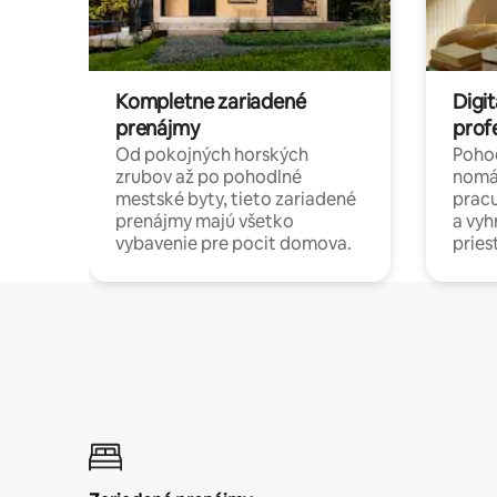
Kompletne zariadené
Digit
prenájmy
prof
Od pokojných horských
Pohod
zrubov až po pohodlné
nomá
mestské byty, tieto zariadené
pracu
prenájmy majú všetko
a vy
vybavenie pre pocit domova.
pries