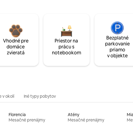
Bezplatné
Vhodné pre
Priestor na
parkovanie
domáce
prácu s
priamo
zvieratá
notebookom
v objekte
 v okolí
Iné typy pobytov
Florencia
Atény
Mi
Mesačné prenájmy
Mesačné prenájmy
Me