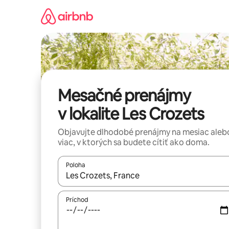
Preskočiť
na
obsah.
Mesačné prenájmy
v lokalite Les Crozets
Objavujte dlhodobé prenájmy na mesiac aleb
viac, v ktorých sa budete cítiť ako doma.
Poloha
Keď budú výsledky k dispozícii, môžete si ich p
Príchod