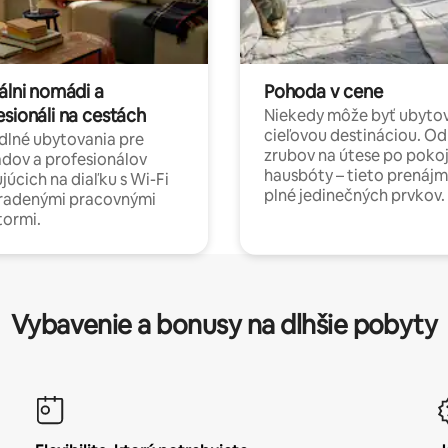
álni nomádi a
Pohoda v cene
esionáli na cestách
Niekedy môže byť ubyto
cieľovou destináciou. Od
lné ubytovania pre
zrubov na útese po poko
dov a profesionálov
hausbóty – tieto prenájm
júcich na diaľku s Wi-Fi
plné jedinečných prvkov.
hradenými pracovnými
tormi.
Vybavenie a bonusy na dlhšie pobyty