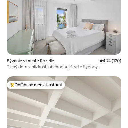
Bývanie v meste Rozelle
Priemerné oho
4,74 (120)
Tichý dom v blízkosti obchodnej štvrte Sydney
CBD|Parkovanie|Park pre psov|Terasa
Obľúbené medzi hosťami
Najobľúbenejšie medzi hosťami