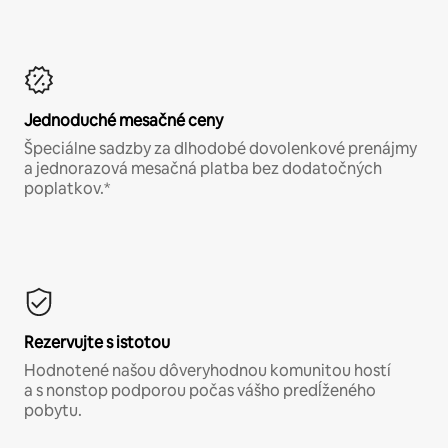
Jednoduché mesačné ceny
Špeciálne sadzby za dlhodobé dovolenkové prenájmy
a jednorazová mesačná platba bez dodatočných
poplatkov.*
Rezervujte s istotou
Hodnotené našou dôveryhodnou komunitou hostí
a s nonstop podporou počas vášho predĺženého
pobytu.