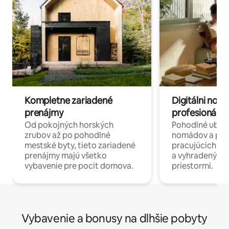
Kompletne zariadené
Digitálni nomá
prenájmy
profesionáli 
Od pokojných horských
Pohodlné ubyto
zrubov až po pohodlné
nomádov a pro
mestské byty, tieto zariadené
pracujúcich na 
prenájmy majú všetko
a vyhradenými
vybavenie pre pocit domova.
priestormi.
Vybavenie a bonusy na dlhšie pobyty