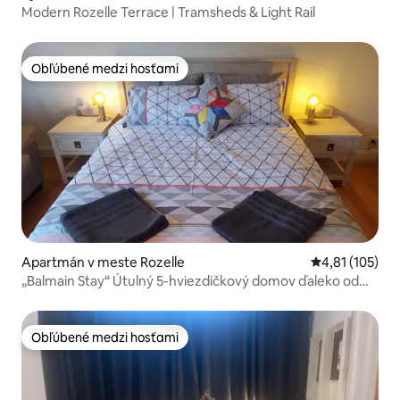
Modern Rozelle Terrace | Tramsheds & Light Rail
Obľúbené medzi hosťami
Obľúbené medzi hosťami
Apartmán v meste Rozelle
Priemerné oho
4,81 (105)
„Balmain Stay“ Útulný 5-hviezdičkový domov ďaleko od
domova.
Obľúbené medzi hosťami
Obľúbené medzi hosťami