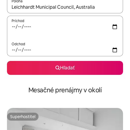
Poloha
Keď budú výsledky k dispozícii, môžete si ich prechádzať pom
Príchod
Odchod
Hľadať
Mesačné prenájmy v okolí
Superhostiteľ
Superhostiteľ