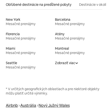
Obľúbené destinácie na predĺžené pobyty
Destinácie v okolí
New York
Barcelona
Mesačné prenájmy
Mesačné prenájmy
Florencia
Atény
Mesačné prenájmy
Mesačné prenájmy
Miami
Montreal
Mesačné prenájmy
Mesačné prenájmy
Seattle
Zobraziť viac
Mesačné prenájmy
* V určitých geografických oblastiach a pre niektoré objekty
môžu platiť určité výnimky.
Airbnb
Austrália
Nový Južný Wales