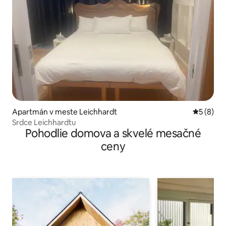
Apartmán v meste Leichhardt
Priemerné
5 (8)
Srdce Leichhardtu
Pohodlie domova a skvelé mesačné
ceny