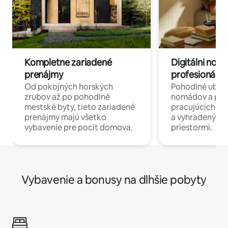
Kompletne zariadené
Digitálni nomá
prenájmy
profesionáli 
Od pokojných horských
Pohodlné ubyto
zrubov až po pohodlné
nomádov a pro
mestské byty, tieto zariadené
pracujúcich na 
prenájmy majú všetko
a vyhradenými
vybavenie pre pocit domova.
priestormi.
Vybavenie a bonusy na dlhšie pobyty