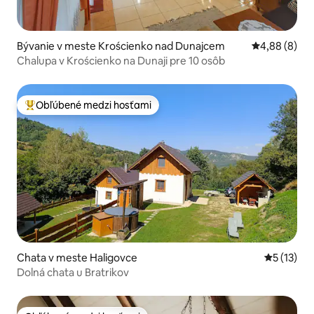
Bývanie v meste Krościenko nad Dunajcem
Priemerné oh
4,88 (8)
Chalupa v Krościenko na Dunaji pre 10 osôb
Obľúbené medzi hosťami
Najobľúbenejšie medzi hosťami
Chata v meste Haligovce
Priemerné
5 (13)
Dolná chata u Bratrikov