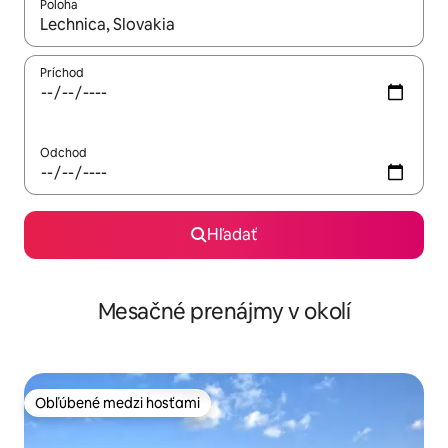
Poloha
Keď budú výsledky k dispozícii, môžete si ich prechádzať pom
Príchod
Odchod
Hľadať
Mesačné prenájmy v okolí
Obľúbené medzi hosťami
Obľúbené medzi hosťami