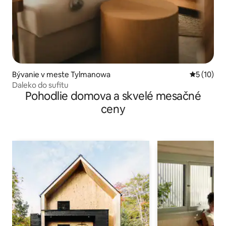
Bývanie v meste Tylmanowa
Priemerné 
5 (10)
Daleko do sufitu
Pohodlie domova a skvelé mesačné
ceny