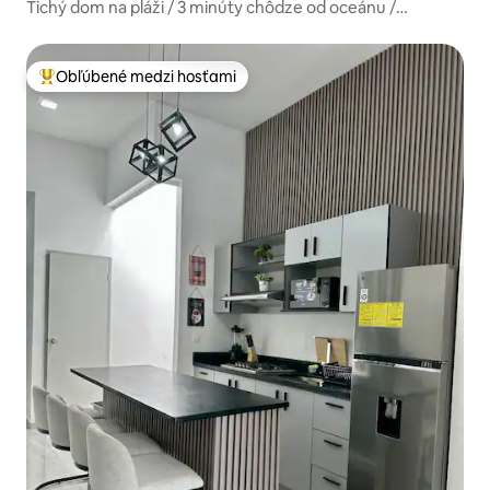
Tichý dom na pláži / 3 minúty chôdze od oceánu /
klimatizácia / parkovanie
Obľúbené medzi hosťami
Najobľúbenejšie medzi hosťami