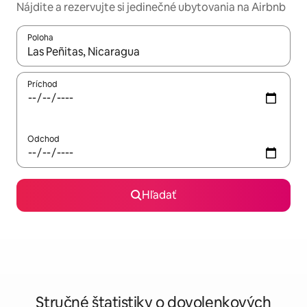
Nájdite a rezervujte si jedinečné ubytovania na Airbnb
Poloha
Keď budú výsledky k dispozícii, môžete si ich prechádzať pom
Príchod
Odchod
Hľadať
Stručné štatistiky o dovolenkových