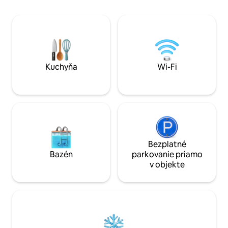
ideálny únik pre páry alebo priateľov
surfistov, ktorí hľadajú jogu, wellness a
spojenie. Zoznámte sa s cestovateľmi z
celého sveta v neďalekých surfových
hosteloch a užite si nezabudnuteľné
západy slnka. *Možnosť prenájmu jednej
vily za zníženú cenu.
Kuchyňa
Wi-Fi
Bezplatné
Bazén
parkovanie priamo
v objekte