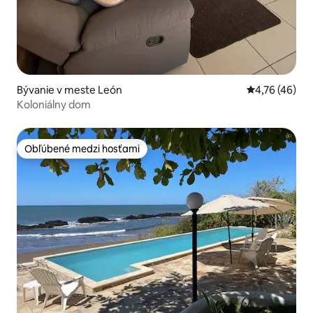
Bývanie v meste León
Priemerné oho
4,76 (46)
Koloniálny dom
Obľúbené medzi hosťami
Obľúbené medzi hosťami