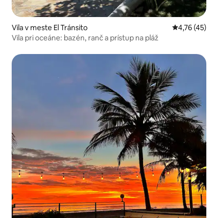
Vila v meste El Tránsito
Priemerné oho
4,76 (45)
Vila pri oceáne: bazén, ranč a prístup na pláž