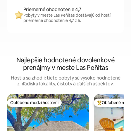
Priemerné ohodnotenie 4,7
Pobyty v meste Las Peñitas dostávajú od hostí
priemerné ohodnotenie 4,7 z 5.
Najlepšie hodnotené dovolenkové
prenájmy v meste Las Peñitas
Hostia sa zhodli: tieto pobyty sú vysoko hodnotené
z hľadiska lokality, čistoty a ďalších aspektov.
Obľúbené medzi hosťami
Obľúbené medz
Obľúbené medzi hosťami
Najobľúbenejšie 