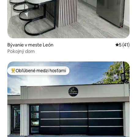
Bývanie v meste León
Priemerné
5 (41)
Pokojný dom
Obľúbené medzi hosťami
Najobľúbenejšie medzi hosťami