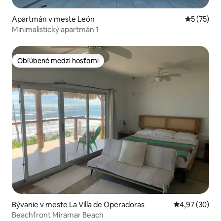
Apartmán v meste León
Priemerné 
5 (75)
Minimalistický apartmán 1
Obľúbené medzi hosťami
Obľúbené medzi hosťami
Bývanie v meste La Villa de Operadoras
Priemerné oho
4,97 (30)
Beachfront Miramar Beach