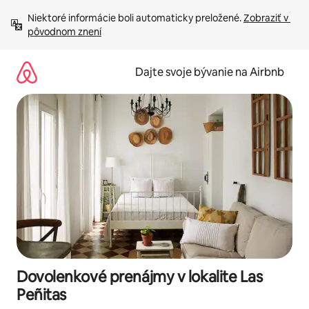
Preskočiť
Niektoré informácie boli automaticky preložené. 
Zobraziť v 
na
pôvodnom znení
obsah.
Dajte svoje bývanie na Airbnb
Dovolenkové prenájmy v lokalite Las
Peñitas