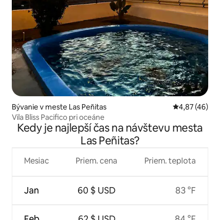
Bývanie v meste Las Peñitas
Priemerné oho
4,87 (46)
Vila Bliss Pacifico pri oceáne
Kedy je najlepší čas na návštevu mesta
Las Peñitas?
Mesiac
Priem. cena
Priem. teplota
Jan
60 $ USD
83 °F
Feb
62 $ USD
84 °F