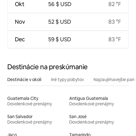
Okt
56 $ USD
82 °F
Nov
52 $ USD
83 °F
Dec
59 $ USD
83 °F
Destinácie na preskúmanie
Destinácie v okolí
Iné typy pobytov
Najzaujímavejšie pami
Guatemala City
Antigua Guatemala
Dovolenkové prenájmy
Dovolenkové prenájmy
San Salvador
San José
Dovolenkové prenájmy
Dovolenkové prenájmy
Jaco
Tamarindo