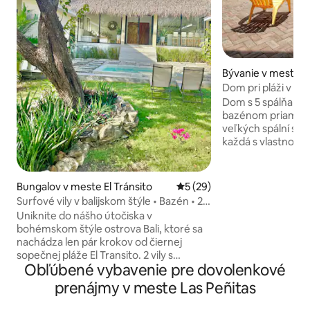
Bývanie v meste 
Dom pri pláži v Po
Dom s 5 spálňami,
bazénom priamo na pláži.
veľkých spální s 
každá s vlastnou 
klimatizáciou a v
Veľký krytý ranč s
hojdacími sieťami
Bungalov v meste El Tránsito
Priemerné ohodnotenie 5 z 
5 (29)
stolom a posedením. Krásna st
Surfové vily v balijskom štýle • Bazén • 2
terasa ideálna na 
minúty od pláže
Uniknite do nášho útočiska v
pri západe slnka. Odľahlá pláž, ktorá sa
bohémskom štýle ostrova Bali, ktoré sa
tiahne viac ako 1 km. Opatrovatel
nachádza len pár krokov od čiernej
mieste. Leon je vzdialený len 15 minút
sopečnej pláže El Transito. 2 vily s
jazdy taxíkom. Perfektný spôsob, ako
Obľúbené vybavenie pre dovolenkové
manželskými posteľami, kompletnými
uniknúť grindovi a 
kúpeľňami a vonkajšími sprchami pod
prenájmy v meste Las Peñitas
hviezdami, súkromný bazén a kuchyňa v
ranči s príjemným vánkom vytvárajú