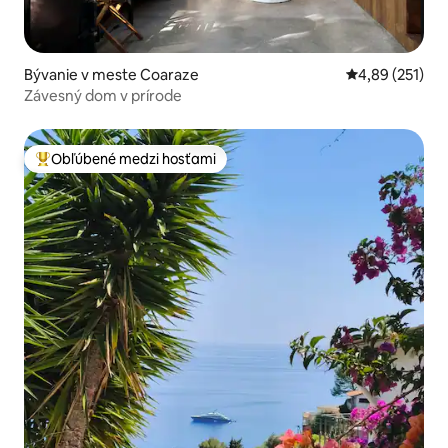
Bývanie v meste Coaraze
Priemerné ohod
4,89 (251)
Závesný dom v prírode
Obľúbené medzi hosťami
Najobľúbenejšie medzi hosťami