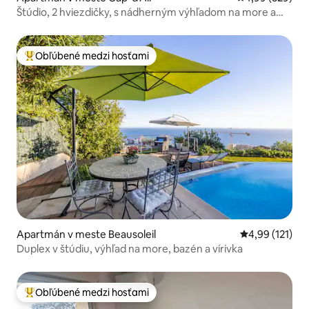
Štúdio, 2 hviezdičky, s nádherným výhľadom na more a
Monako.
Obľúbené medzi hosťami
Najobľúbenejšie medzi hosťami
Apartmán v meste Beausoleil
Priemerné oho
4,99 (121)
Duplex v štúdiu, výhľad na more, bazén a vírivka
Obľúbené medzi hosťami
Najobľúbenejšie medzi hosťami