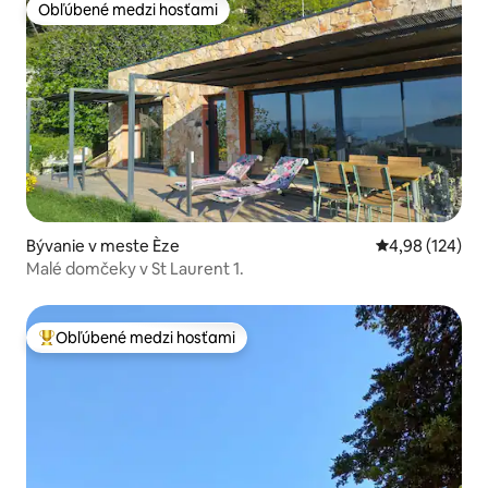
Obľúbené medzi hosťami
Obľúbené medzi hosťami
Bývanie v meste Èze
Priemerné ohod
4,98 (124)
Malé domčeky v St Laurent 1.
Obľúbené medzi hosťami
Najobľúbenejšie medzi hosťami