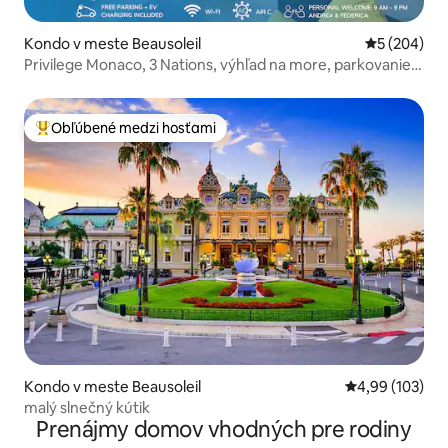
Kondo v meste Beausoleil
Priemerné o
5 (204)
Privilege Monaco, 3 Nations, výhľad na more, parkovanie
pre elektrické vozidlá.
Obľúbené medzi hosťami
Najobľúbenejšie medzi hosťami
Kondo v meste Beausoleil
Priemerné ohod
4,99 (103)
malý slnečný kútik
Prenájmy domov vhodných pre rodiny