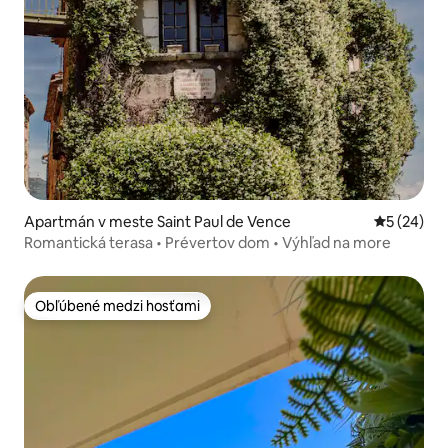
Apartmán v meste Saint Paul de Vence
Priemerné 
5 (24)
Romantická terasa • Prévertov dom • Výhľad na more
Obľúbené medzi hosťami
Obľúbené medzi hosťami