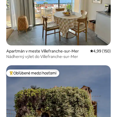
Apartmán v meste Villefranche-sur-Mer
Priemerné ohod
4,99 (150)
Nádherný výlet do Villefranche-sur-Mer
Obľúbené medzi hosťami
Najobľúbenejšie medzi hosťami