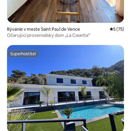
Bývanie v meste Saint Paul de Vence
Priemerné 
5 (75)
Očarujúci provensálsky dom „La Casetta“
Superhostiteľ
Superhostiteľ