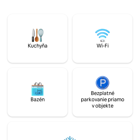
scenáristu Jacquesa Préverta, ktorý v
ležadlami. Veľká manželská posteľ a
ňom aj býval. Časopis Condé Nast
rozkladacia pohov
Traveler ho pravidelne označuje za jedno
posteľnou bielizň
z najlepších ubytovaní Airbnb na juhu
Wi-Fi s vláknom, N
Francúzska a je uvedené na Remodelista
umývačka riadu, m
– renomovanej webovej stránke
Posteľná bielizeň,
zameranej na dizajn, architektúru a
k dispozícii. Sam
interiéry
Kuchyňa
Wi-Fi
Bezplatné
Bazén
parkovanie priamo
v objekte