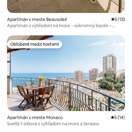
Apartmán v meste Beausoleil
Priemerné
5 (13)
Apartmán s výhľadom na more – súkromný bazén –
parkovanie
Obľúbené medzi hosťami
Obľúbené medzi hosťami
Apartmán v meste Monaco
Priemerné 
5 (14)
Svetlá 1-izbová s výhľadom na more a terasou