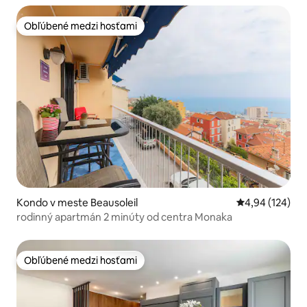
Obľúbené medzi hosťami
Obľúbené medzi hosťami
Kondo v meste Beausoleil
Priemerné ohod
4,94 (124)
rodinný apartmán 2 minúty od centra Monaka
Obľúbené medzi hosťami
Obľúbené medzi hosťami