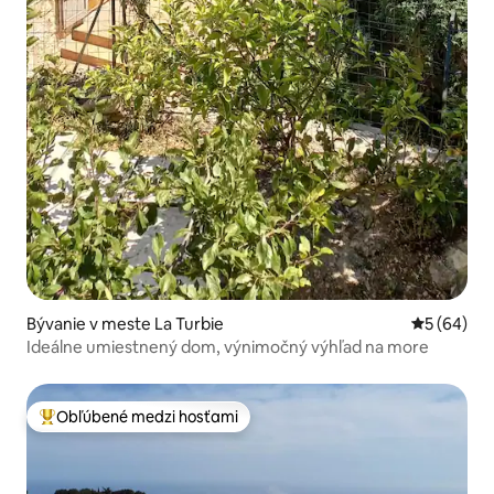
Bývanie v meste La Turbie
Priemerné 
5 (64)
Ideálne umiestnený dom, výnimočný výhľad na more
Obľúbené medzi hosťami
Najobľúbenejšie medzi hosťami