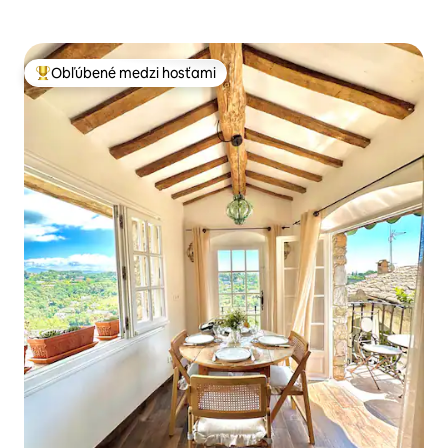
Obľúbené medzi hosťami
Najobľúbenejšie medzi hosťami