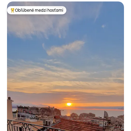
Obľúbené medzi hosťami
Najobľúbenejšie medzi hosťami