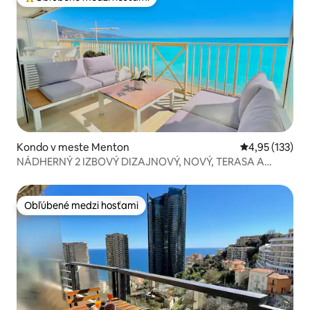
Najobľúbenejšie medzi hosťami
Kondo v meste Menton
Priemerné ohod
4,95 (133)
NÁDHERNÝ 2 IZBOVÝ DIZAJNOVÝ, NOVÝ, TERASA A
GARÁŽ
Obľúbené medzi hosťami
Obľúbené medzi hosťami