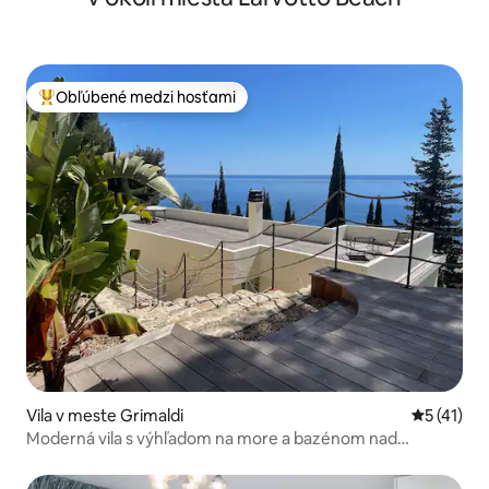
Obľúbené medzi hosťami
Najobľúbenejšie medzi hosťami
Vila v meste Grimaldi
Priemerné
5 (41)
Moderná vila s výhľadom na more a bazénom nad
Monakom