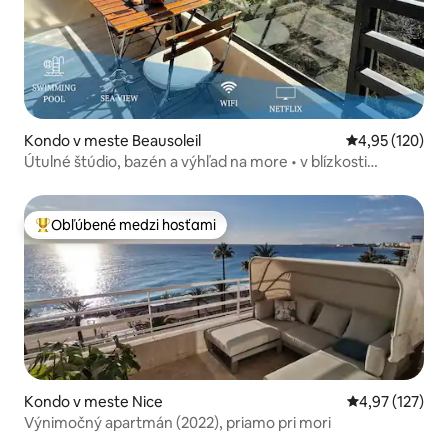
Kondo v meste Beausoleil
Priemerné ohod
4,95 (120)
Útulné štúdio, bazén a výhľad na more • v blízkosti
Monaka
Obľúbené medzi hosťami
Najobľúbenejšie medzi hosťami
Kondo v meste Nice
Priemerné ohod
4,97 (127)
Výnimočný apartmán (2022), priamo pri mori