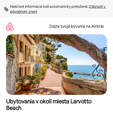
Preskočiť
Niektoré informácie boli automaticky preložené. 
Zobraziť v 
na
pôvodnom znení
obsah.
Dajte svoje bývanie na Airbnb
Ubytovania v okolí miesta Larvotto
Beach