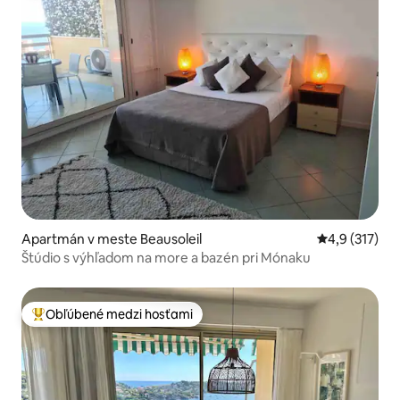
Apartmán v meste Beausoleil
Priemerné oh
4,9 (317)
Štúdio s výhľadom na more a bazén pri Mónaku
Obľúbené medzi hosťami
Najobľúbenejšie medzi hosťami