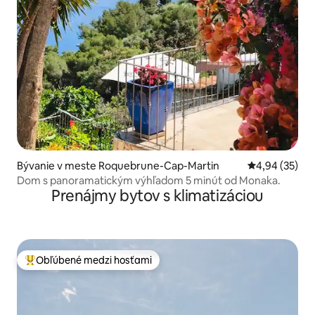
Bývanie v meste Roquebrune-Cap-Martin
Priemerné oho
4,94 (35)
Dom s panoramatickým výhľadom 5 minút od Monaka.
Prenájmy bytov s klimatizáciou
Obľúbené medzi hosťami
Najobľúbenejšie medzi hosťami