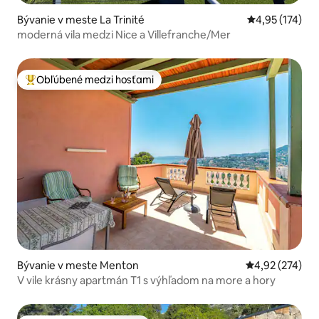
Bývanie v meste La Trinité
Priemerné ohod
4,95 (174)
moderná vila medzi Nice a Villefranche/Mer
Obľúbené medzi hosťami
Najobľúbenejšie medzi hosťami
Bývanie v meste Menton
Priemerné ohod
4,92 (274)
V vile krásny apartmán T1 s výhľadom na more a hory