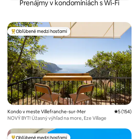
Prenájmy v kondomíniách s Wi-Fi
Obľúbené medzi hosťami
Najobľúbenejšie medzi hosťami
Kondo v meste Villefranche-sur-Mer
Priemerné o
5 (154)
NOVÝ BYT! Úžasný výhľad na more, Eze Village
Obľúbené medzi hosťami