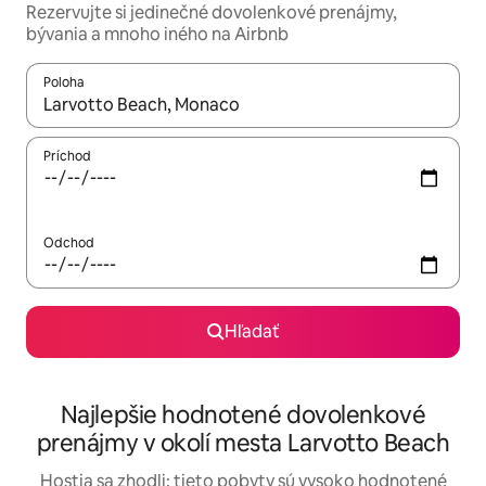
Rezervujte si jedinečné dovolenkové prenájmy,
bývania a mnoho iného na Airbnb
Poloha
Keď budú výsledky k dispozícii, môžete si ich prechádzať pom
Príchod
Odchod
Hľadať
Najlepšie hodnotené dovolenkové
prenájmy v okolí mesta Larvotto Beach
Hostia sa zhodli: tieto pobyty sú vysoko hodnotené