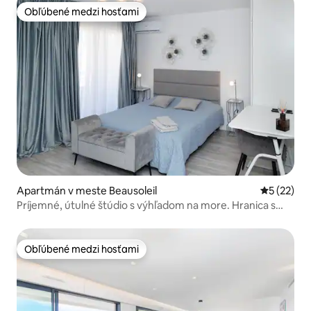
Obľúbené medzi hosťami
Obľúbené medzi hosťami
Apartmán v meste Beausoleil
Priemerné 
5 (22)
Príjemné, útulné štúdio s výhľadom na more. Hranica s
Monakom.
Obľúbené medzi hosťami
Obľúbené medzi hosťami