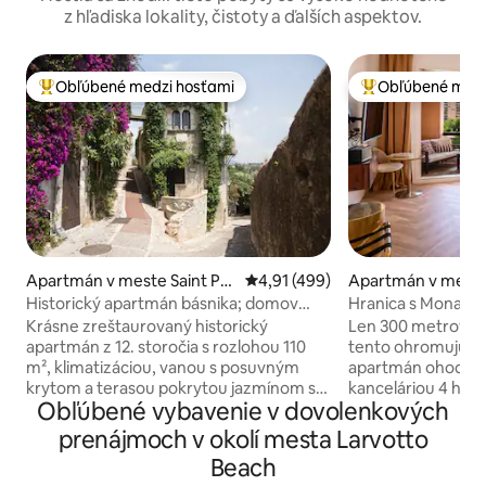
z hľadiska lokality, čistoty a ďalších aspektov.
Obľúbené medzi hosťami
Obľúbené medz
Najobľúbenejšie medzi hosťami
Najobľúbenejšie 
Apartmán v meste Saint Pa
Priemerné ohodnotenie 4,91 z 5
4,91 (499)
Apartmán v meste
ul de Vence
Historický apartmán básnika; domov
Hranica s Monako
Jacquesa Preverta
výhľadom na more 
Krásne zreštaurovaný historický
Len 300 metrov o
apartmán z 12. storočia s rozlohou 110
tento ohromujúci
m², klimatizáciou, vanou s posuvným
apartmán ohodnot
krytom a terasou pokrytou jazmínom s
kanceláriou 4 hvi
Obľúbené vybavenie v dovolenkových
výhľadom na more a hory v srdci
výhľad na more, s
stredovekej dediny. V 40. rokoch 20.
hotelový apartmán Užite si štýl
prenájmoch v okolí mesta Larvotto
storočia bol vo vlastníctve legendárneho
atmosféru s neru
Beach
francúzskeho básnika, spisovateľa a
Monacký záliv, ter