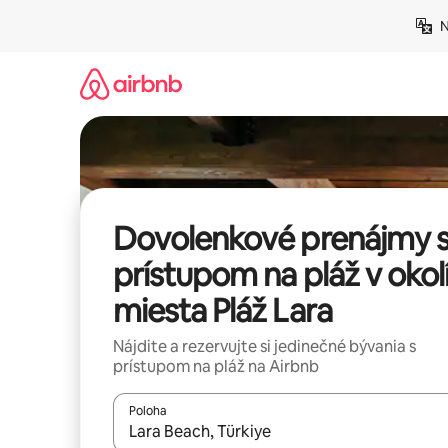
Preskočiť
N
na
obsah.
Dovolenkové prenájmy 
prístupom na pláž v okol
miesta Pláž Lara
Nájdite a rezervujte si jedinečné bývania s
prístupom na pláž na Airbnb
Poloha
Keď budú výsledky k dispozícii, môžete si ich p