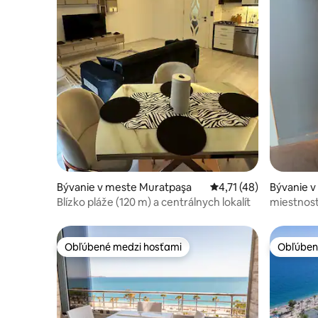
Bývanie v meste Muratpaşa
Priemerné ohodnotenie
4,71 (48)
Bývanie v
Blízko pláže (120 m) a centrálnych lokalít
miestnos
Obľúbené medzi hosťami
Obľúben
Obľúbené medzi hosťami
Obľúben