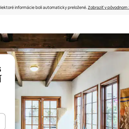
iektoré informácie boli automaticky preložené. 
Zobraziť v pôvodnom 
s
í
rechádzať pomocou klávesov so šípkami nahor a nadol alebo ich pres