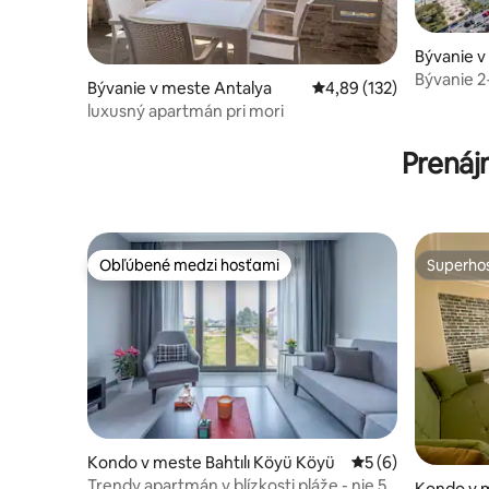
Bývanie v
Bývanie 2+
Bývanie v meste Antalya
Priemerné ohodnotenie 
4,89 (132)
luxusný apartmán pri mori
Prenáj
Obľúbené medzi hosťami
Superhos
Obľúbené medzi hosťami
Superhos
Kondo v meste Bahtılı Köyü Köyü
Priemerné ohodnot
5 (6)
Trendy apartmán v blízkosti pláže - nie 5
Kondo v 