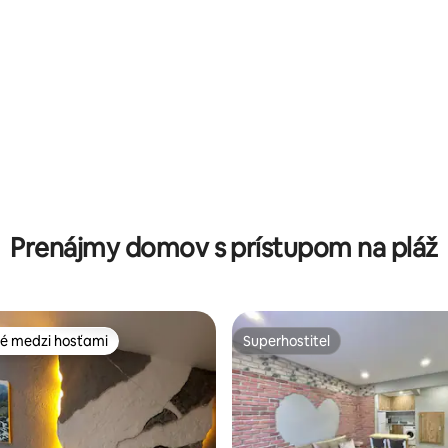
enie 5 z 5, počet hodnotení: 8
Prenájmy domov s prístupom na pláž
é medzi hosťami
Superhostiteľ
é medzi hosťami
Superhostiteľ