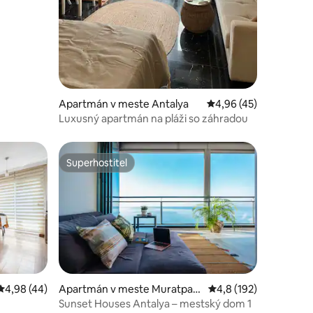
Apartmán v meste Antalya
Priemerné ohodnoteni
4,96 (45)
Luxusný apartmán na pláži so záhradou
Superhostiteľ
Superhostiteľ
otení: 62
Priemerné ohodnotenie 4,98 z 5, počet hodnotení: 44
4,98 (44)
Apartmán v meste Muratpaş
Priemerné ohodnoteni
4,8 (192)
a
Sunset Houses Antalya – mestský dom 1