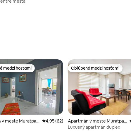
 centre mesta
é medzi hosťami
Obľúbené medzi hosťami
é medzi hosťami
Obľúbené medzi hosťami
 v meste Muratpaş
Priemerné ohodnotenie 4,95 z 5, počet hodn
4,95 (62)
Apartmán v meste Muratpaş
a
Luxusný apartmán duplex