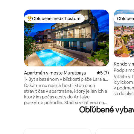
Obľúbené medzi hosťami
Obľúben
Najobľúbenejšie medzi hosťami
Obľúben
Kondo v 
Podpis m
Apartmán v meste Muratpaşa
Priemerné ohodnot
5 (7)
Vitajte v 
1- Byt s bazénom v blízkosti pláže Lara a
idylickom
letiska
Čakáme na našich hostí, ktorí chcú
v podman
stráviť čas v apartmáne, ktorý je len ich a
sa do ply
ktorý im počas cesty do Antalye
si upokoju
poskytne pohodlie. Stačí si vziať veci na
úchvatný 
Obľúbené vybave
osobnú starostlivosť a vyraziť na cestu. K
lesknúce sa
ubytovaniu sa dostanete len za 15 minút
Cliff sa 
jazdy z letiska. Vezmite si plážovú
ponúka j
osušku, ktorá na vás čaká priamo u vás
plážam a 
doma, a urobte svoj prvý príspevok na
výhľadov 