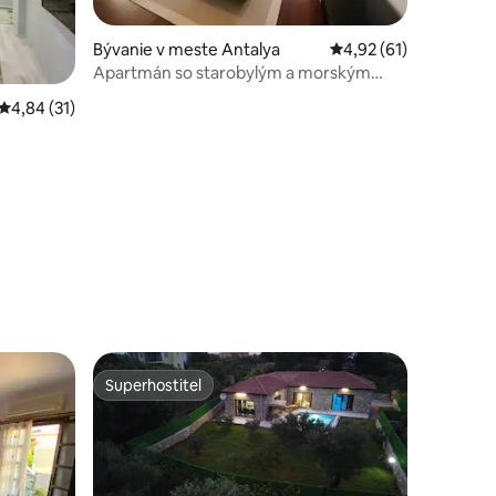
Bývanie v meste Antalya
Priemerné ohodnoteni
4,92 (61)
Apartmán so starobylým a morským
výhľadom
Priemerné ohodnotenie 4,84 z 5, počet hodnotení: 31
4,84 (31)
otení: 28
Superhostiteľ
Superhostiteľ