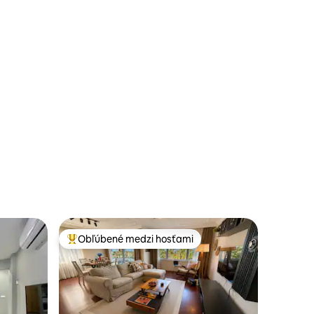
Obľúbené medzi hosťami
Najobľúbenejšie medzi hosťami