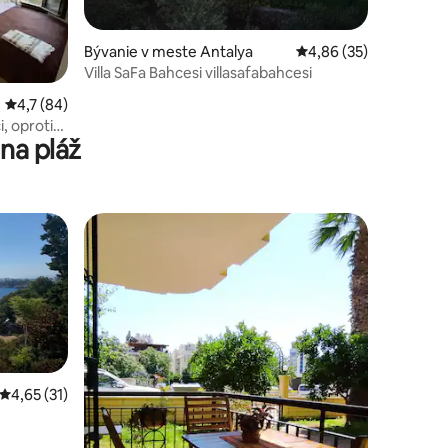
notení: 59
Bývanie v meste Antalya
Priemerné ohodnotenie
4,86 (35)
Villa SaFa Bahcesi villasafabahcesi
Priemerné ohodnotenie 4,7 z 5, počet hodnotení: 84
4,7 (84)
, oproti
na pláž
Priemerné ohodnotenie 4,65 z 5, počet hodnotení: 31
4,65 (31)
notení: 17