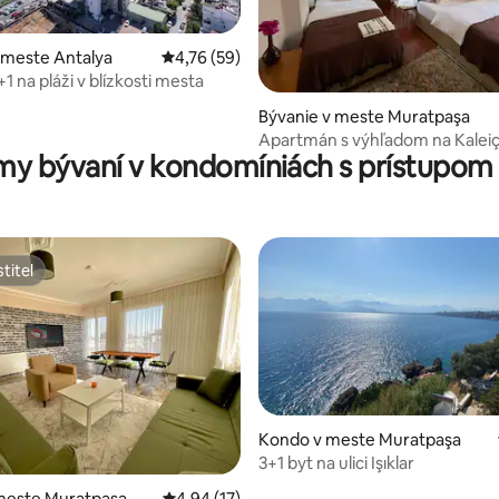
 meste Antalya
Priemerné ohodnotenie 4,76 z 5, počet hod
4,76 (59)
1 na pláži v blízkosti mesta
4,89 z 5, počet hodnotení: 132
Bývanie v meste Muratpaşa
Apartmán s výhľadom na Kaleiçi
my bývaní v kondomíniách s prístupom 
moru
titeľ
titeľ
Kondo v meste Muratpaşa
3+1 byt na ulici Işıklar
enie 5 z 5, počet hodnotení: 6
meste Muratpaşa
Priemerné ohodnotenie 4,94 z 5, počet hod
4,94 (17)