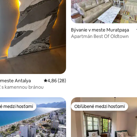
Bývanie v meste Muratpaşa
Apartmán Best Of Oldtown
 4,71 z 5, počet hodnotení: 48
 meste Antalya
Priemerné ohodnotenie 4,86 z 5, počet hodn
4,86 (28)
ť s kamennou bránou
é medzi hosťami
Obľúbené medzi hosťami
é medzi hosťami
Obľúbené medzi hosťami