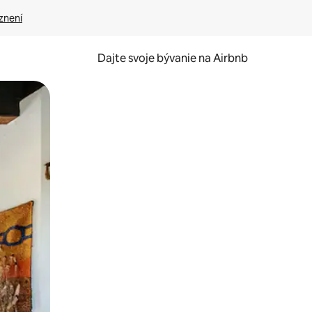
znení
Dajte svoje bývanie na Airbnb
kúmať pomocou dotykových gest či potiahnutia prstom.