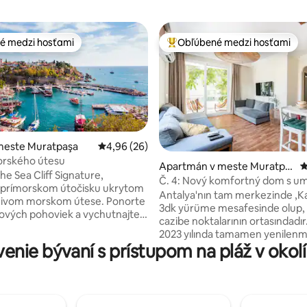
é medzi hosťami
Obľúbené medzi hosťami
é medzi hosťami
Najobľúbenejšie medzi hosťami
meste Muratpaşa
Priemerné ohodnotenie 4,96 z 5, počet hodn
4,96 (26)
orského útesu
Apartmán v meste Muratpa
P
enie 5 z 5, počet hodnotení: 7
The Sea Cliff Signature,
şa
Č. 4: Nový komfortný dom s 
 prímorskom útočisku ukrytom
dizajnom v centre Antalye
Antalya'nın tam merkezinde ,Ka
ivom morskom útese. Ponorte
3dk yürüme mesafesinde olup,
šových pohoviek a vychutnajte
cazibe noktalarının ortasındadır
júci vánok a vychutnajte si
2023 yılında tamamen yenilenm
panoramatický výhľad na
nie bývaní s prístupom na pláž v okolí
kendi evinizdeki gibi ; tüm ihtiya
 Stredozemné more. The Sea
yönelik detaylı düşünülerek döş
nachádza v centre mesta a
Etrafında her türlü alışveriş, re
ednoduchý prístup k neďalekým
ulaşım imkanları bulunan evimiz
reštauráciám. Od úchvatných
konfor ile beraber lüks ve kaliteli 
až po bohaté vybavenie v okolí