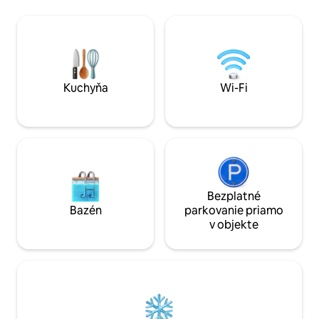
nórskych osadníkov
rodiny! Turistika, bicykľovanie a
modernizovaný, pr
veslovanie! Žiadne večierky – pozrite si
prestavaná na nei
pravidlá pobytu. V okolí: reštaurácie
obrazovke. Zrub m
Lakeview, vinica, železničné múzeum,
posteľ, podkrovie
múzeum Laury Ingallsovej a závodná
oddelenými posteľ
dráha.
dennou posteľou. Súkromná moderná
Kuchyňa
Wi-Fi
kúpeľňa v cene.
Bezplatné
Bazén
parkovanie priamo
v objekte