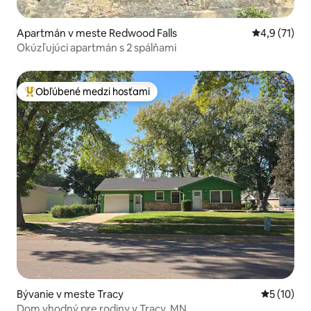
Apartmán v meste Redwood Falls
Priemerné o
4,9 (71)
Okúzľujúci apartmán s 2 spálňami
Obľúbené medzi hosťami
Najobľúbenejšie medzi hosťami
Bývanie v meste Tracy
Priemerné 
5 (10)
Dom vhodný pre rodiny v Tracy, MN