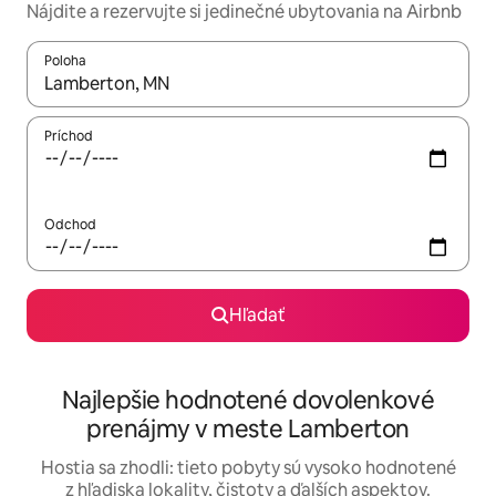
Nájdite a rezervujte si jedinečné ubytovania na Airbnb
Poloha
Keď budú výsledky k dispozícii, môžete si ich prechádzať pom
Príchod
Odchod
Hľadať
Najlepšie hodnotené dovolenkové
prenájmy v meste Lamberton
Hostia sa zhodli: tieto pobyty sú vysoko hodnotené
z hľadiska lokality, čistoty a ďalších aspektov.