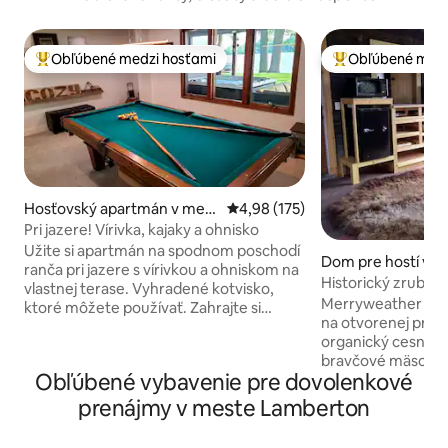
Obľúbené medzi hosťami
Obľúbené medz
Najobľúbenejšie medzi hosťami
Najobľúbenejšie 
Hosťovský apartmán v mest
Priemerné ohodnotenie 4,98 z 5
4,98 (175)
e Currie
Pri jazere! Vírivka, kajaky a ohnisko
Užite si apartmán na spodnom poschodí
Dom pre hostí v m
ranča pri jazere s vírivkou a ohniskom na
nut Grove
Historický zrub z 
vlastnej terase. Vyhradené kotvisko,
Merryweather Fa
Merryweather Far
ktoré môžete používať. Zahrajte si
na otvorenej prér
biliard, kajak, rybolov, SUP, plávanie a
organický cesnak, 
záhradné hry! V okolí sa nachádza sieť
bravčové mäso, k
turistických chodníkov Casey Jones Trail
Obľúbené vybavenie pre dovolenkové
výbehu, morky, kač
System a štátny park Shetek State Park!
milé psy a mačky. Naším cieľom je
2 spálne s 5 lôžkami pre 6 dospelých (2
prenájmy v meste Lamberton
poskytnúť skutočn
manželské postele/3 XLTwin). Skvelý
zážitok len s troc
výlet pre páry, stretnutie priateľov a pre