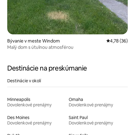
Bývanie v meste Windom
Priemerné oho
4,78 (36)
Malý dom s útulnou atmosférou
Destinácie na preskúmanie
Destinácie v okolí
Minneapolis
Omaha
Dovolenkové prenájmy
Dovolenkové prenájmy
Des Moines
Saint Paul
Dovolenkové prenájmy
Dovolenkové prenájmy