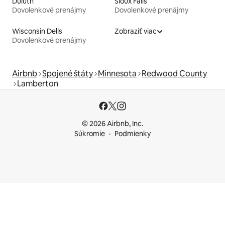
Duluth
Sioux Falls
Dovolenkové prenájmy
Dovolenkové prenájmy
Wisconsin Dells
Zobraziť viac
Dovolenkové prenájmy
Airbnb
Spojené štáty
Minnesota
Redwood County
Lamberton
© 2026 Airbnb, Inc.
Súkromie
Podmienky