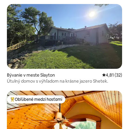
Bývanie v meste Slayton
Priemerné oh
4,81 (32)
Útulný domov s výhľadom na krásne jazero Shetek.
Obľúbené medzi hosťami
Najobľúbenejšie medzi hosťami