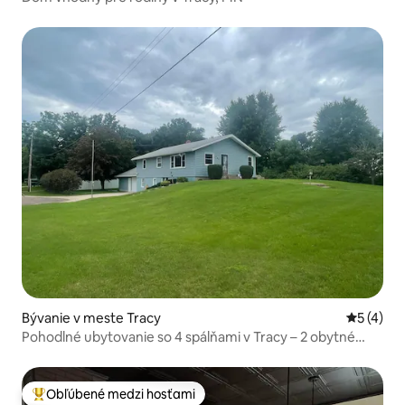
Bývanie v meste Tracy
Priemerné
5 (4)
Pohodlné ubytovanie so 4 spálňami v Tracy – 2 obytné
priestory
Obľúbené medzi hosťami
Najobľúbenejšie medzi hosťami