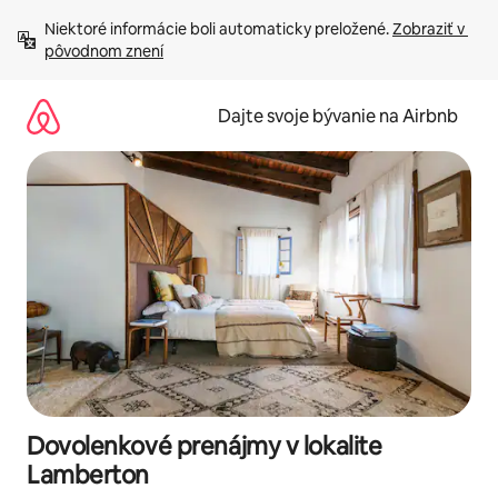
Preskočiť
Niektoré informácie boli automaticky preložené. 
Zobraziť v 
na
pôvodnom znení
obsah.
Dajte svoje bývanie na Airbnb
Dovolenkové prenájmy v lokalite
Lamberton