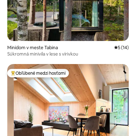
Minidom v meste Tabina
Priemerné 
5 (14)
Súkromná minivila v lese s vírivkou
Obľúbené medzi hosťami
Najobľúbenejšie medzi hosťami