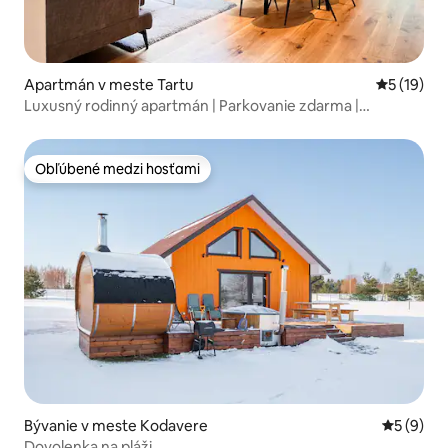
Apartmán v meste Tartu
Priemerné 
5 (19)
Luxusný rodinný apartmán | Parkovanie zdarma |
Klimatizácia | PS4
Obľúbené medzi hosťami
Obľúbené medzi hosťami
Bývanie v meste Kodavere
Priemerné
5 (9)
Dovolenka na pláži