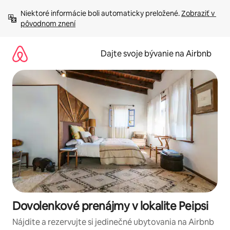
Preskočiť
Niektoré informácie boli automaticky preložené. 
Zobraziť v 
na
pôvodnom znení
obsah.
Dajte svoje bývanie na Airbnb
Dovolenkové prenájmy v lokalite Peipsi
Nájdite a rezervujte si jedinečné ubytovania na Airbnb