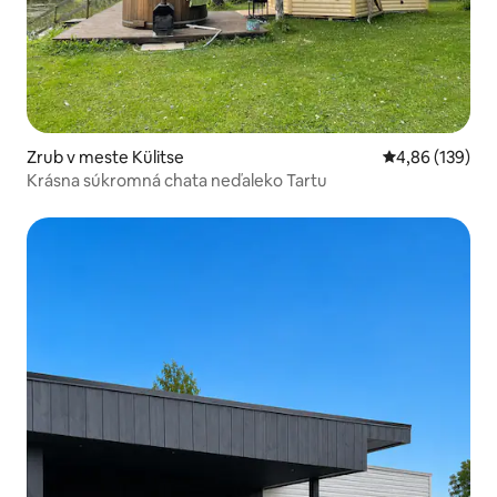
Zrub v meste Külitse
Priemerné ohod
4,86 (139)
Krásna súkromná chata neďaleko Tartu