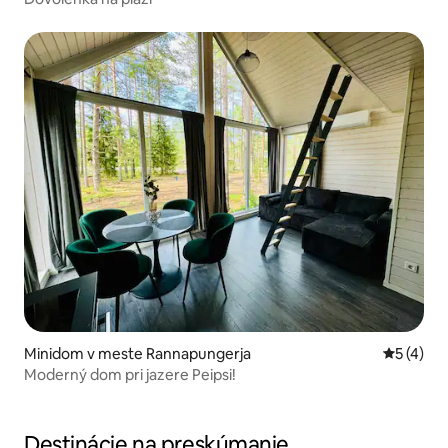
Minidom v meste Rannapungerja
Priemerné
5 (4)
Moderný dom pri jazere Peipsi!
Destinácie na preskúmanie