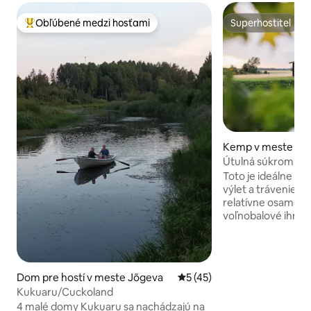
Obľúbené medzi hosťami
Superhostiteľ
Najobľúbenejšie medzi hosťami
Superhostiteľ
Kemp v meste Kõ
Útulná súkromná 
výlet
Toto je ideálne mi
výlet a trávenie č
relatívne osamel
voľnobalové ihrisko,
chatu, ktoré sú za
si môžete vychutnať. Okrem
máme vybavenie, kt
príplatok: – sauna (opýtajte sa hostiteľa)
Dom pre hostí v meste Jõgeva
Priemerné ohodnotenie 5 z 
5 (45)
– vírivka (opýtajte 
Kukuaru/Cuckoland
(opýtajte sa hostiteľa) Ak j
4 malé domy Kukuaru sa nachádzajú na
cestovná skupina v