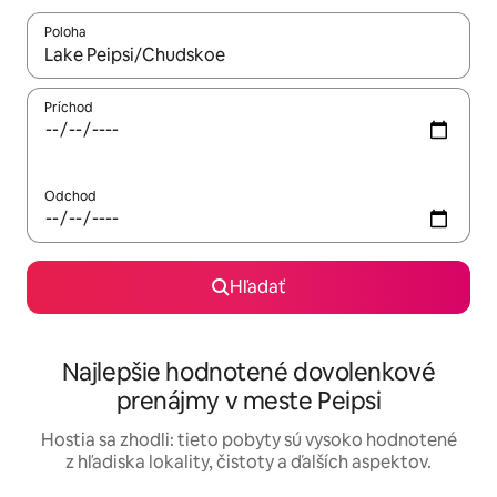
Poloha
Keď budú výsledky k dispozícii, môžete si ich prechádzať pom
Príchod
Odchod
Hľadať
Najlepšie hodnotené dovolenkové
prenájmy v meste Peipsi
Hostia sa zhodli: tieto pobyty sú vysoko hodnotené
z hľadiska lokality, čistoty a ďalších aspektov.