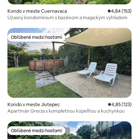
Kondo v meste Cuernavaca
Priemerné ohod
4,84 (153)
Úžasný kondomínium s bazénom a magickým výhľadom
Obľúbené medzi hosťami
Obľúbené medzi hosťami
Kondo v meste Jiutepec
Priemerné ohod
4,85 (123)
Apartmán Grecia s kompletnou kúpeľňou a kuchynkou
Obľúbené medzi hosťami
Obľúbené medzi hosťami