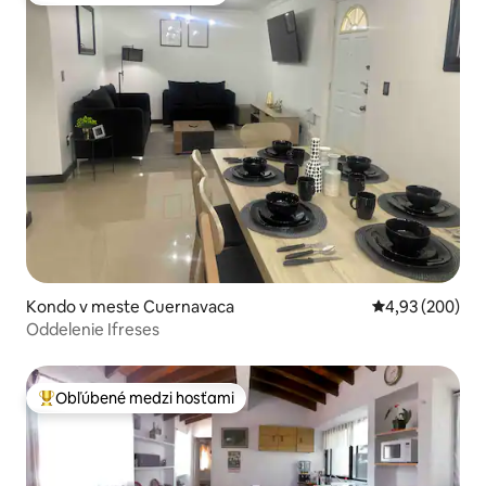
Kondo v meste Cuernavaca
Priemerné ohod
4,93 (200)
Oddelenie Ifreses
Obľúbené medzi hosťami
Najobľúbenejšie medzi hosťami