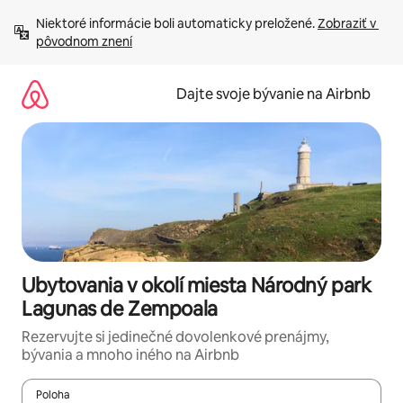
Preskočiť
Niektoré informácie boli automaticky preložené. 
Zobraziť v 
na
pôvodnom znení
obsah.
Dajte svoje bývanie na Airbnb
Ubytovania v okolí miesta Národný park
Lagunas de Zempoala
Rezervujte si jedinečné dovolenkové prenájmy,
bývania a mnoho iného na Airbnb
Poloha