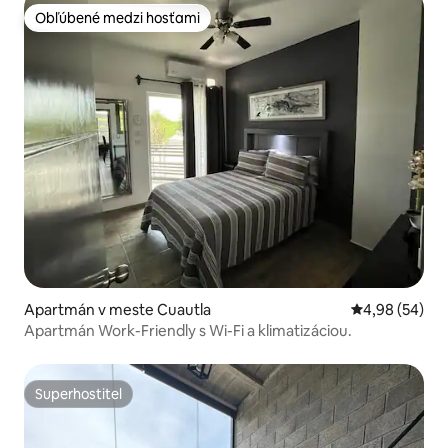
Obľúbené medzi hosťami
Obľúbené medzi hosťami
Apartmán v meste Cuautla
Priemerné oho
4,98 (54)
Apartmán Work-Friendly s Wi-Fi a klimatizáciou.
Superhostiteľ
Superhostiteľ