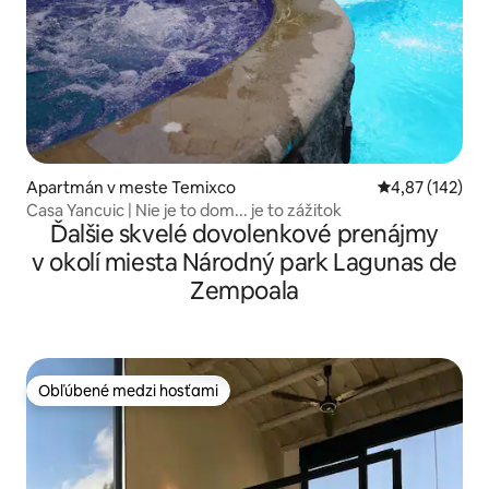
Apartmán v meste Temixco
Priemerné ohod
4,87 (142)
Casa Yancuic | Nie je to dom... je to zážitok
Ďalšie skvelé dovolenkové prenájmy
v okolí miesta Národný park Lagunas de
Zempoala
Obľúbené medzi hosťami
Obľúbené medzi hosťami