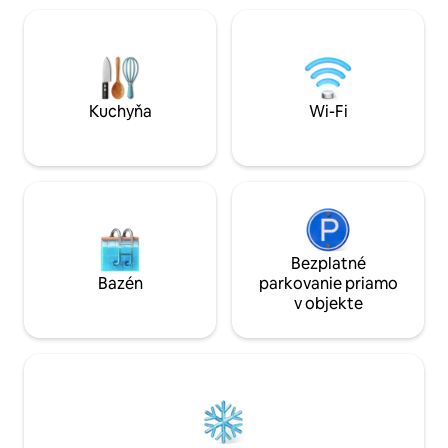
solo 12 minutos del centro, podrás
nemusíte prechád
disfrutar de su energía única.
Veľmi výhodné na 
sviatky. Objekt je 
rôzna.
Kuchyňa
Wi-Fi
Bezplatné
Bazén
parkovanie priamo
v objekte