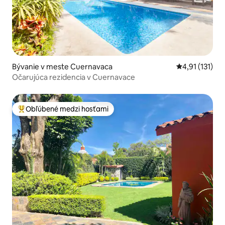
Bývanie v meste Cuernavaca
Priemerné oho
4,91 (131)
Očarujúca rezidencia v Cuernavace
Obľúbené medzi hosťami
Najobľúbenejšie medzi hosťami