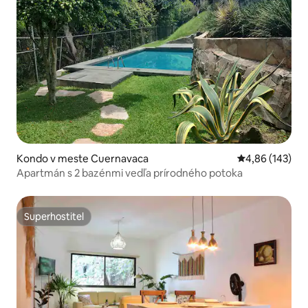
Kondo v meste Cuernavaca
Priemerné ohod
4,86 (143)
Apartmán s 2 bazénmi vedľa prírodného potoka
Superhostiteľ
Superhostiteľ