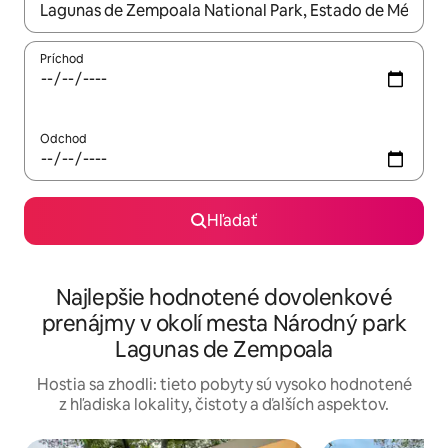
Keď budú výsledky k dispozícii, môžete si ich prechádzať pom
Príchod
Odchod
Hľadať
Najlepšie hodnotené dovolenkové
prenájmy v okolí mesta Národný park
Lagunas de Zempoala
Hostia sa zhodli: tieto pobyty sú vysoko hodnotené
z hľadiska lokality, čistoty a ďalších aspektov.