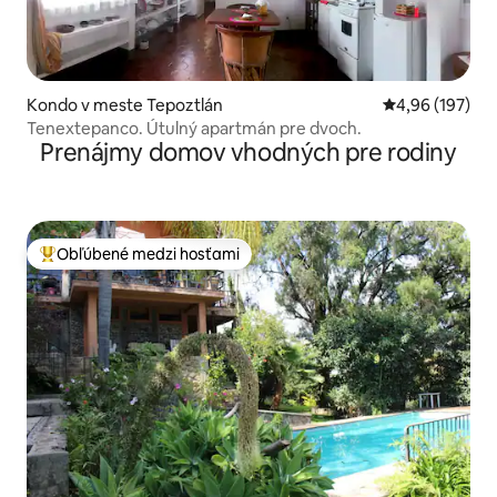
Kondo v meste Tepoztlán
Priemerné ohod
4,96 (197)
Tenextepanco. Útulný apartmán pre dvoch.
Prenájmy domov vhodných pre rodiny
Obľúbené medzi hosťami
Najobľúbenejšie medzi hosťami