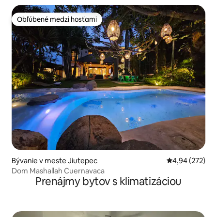
Obľúbené medzi hosťami
Obľúbené medzi hosťami
Bývanie v meste Jiutepec
Priemerné ohod
4,94 (272)
Dom Mashallah Cuernavaca
Prenájmy bytov s klimatizáciou