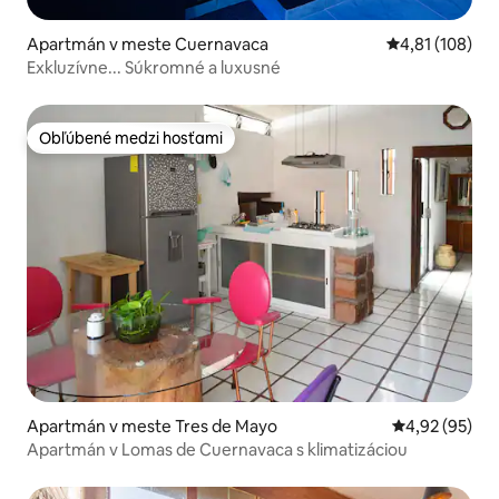
Apartmán v meste Cuernavaca
Priemerné ohod
4,81 (108)
Exkluzívne... Súkromné a luxusné
Obľúbené medzi hosťami
Obľúbené medzi hosťami
Apartmán v meste Tres de Mayo
Priemerné oho
4,92 (95)
Apartmán v Lomas de Cuernavaca s klimatizáciou