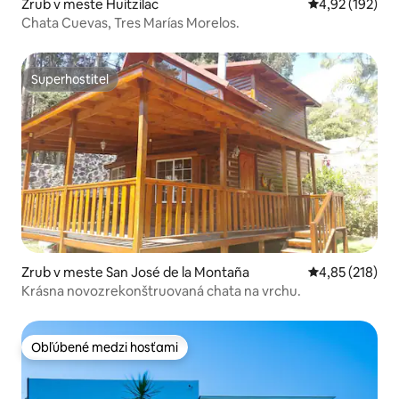
Zrub v meste Huitzilac
Priemerné ohod
4,92 (192)
Chata Cuevas, Tres Marías Morelos.
Superhostiteľ
Superhostiteľ
Zrub v meste San José de la Montaña
Priemerné ohod
4,85 (218)
Krásna novozrekonštruovaná chata na vrchu.
Obľúbené medzi hosťami
Obľúbené medzi hosťami