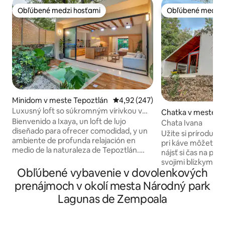
Obľúbené medzi hosťami
Obľúbené medzi 
Obľúbené medzi hosťami
Obľúbené medzi 
Minidom v meste Tepoztlán
Priemerné ohodnotenie 4,92 z 5
4,92 (247)
Luxusný loft so súkromným vírivkou v
Chatka v meste T
Tepoztlán
Bienvenido a Ixaya, un loft de lujo
Chata Ivana
diseñado para ofrecer comodidad, y un
Užite si prírodu up
ambiente de profunda relajación en
pri káve môžete v
medio de la naturaleza de Tepoztlán.
nájsť si čas na pos
Aquí encontrarás un refugio ideal para
svojimi blízkymi a
desconectar: cama King size, jacuzzi
Obľúbené vybavenie v dovolenkových
kedykoľvek sa vám
privado con calefacción (costo extra),
nachádza 15 minút
prenájmoch v okolí mesta Národný park
cocina equipada, amplios ventanales y
centra Tepoztlánu
Lagunas de Zempoala
dos jardines exclusivos que llenan cada
od dopravného pro
espacio de luz y serenidad. Ubicado en
odvezie do centra
un fraccionamiento tranquilo y seguro, a
vyhnúť všetkej p