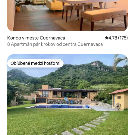
Kondo v meste Cuernavaca
Priemerné oho
4,78 (175)
8 Apartmán pár krokov od centra Cuernavaca
Obľúbené medzi hosťami
Obľúbené medzi hosťami