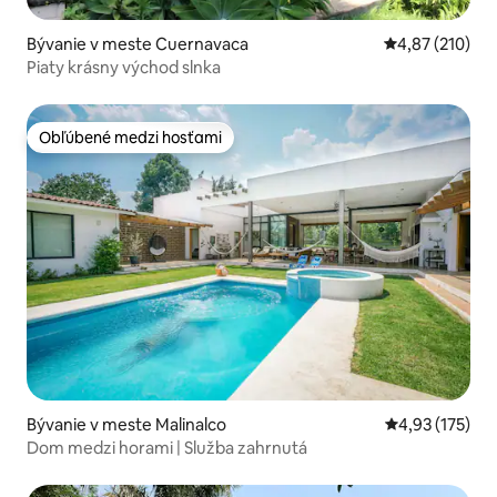
Bývanie v meste Cuernavaca
Priemerné ohod
4,87 (210)
Piaty krásny východ slnka
Obľúbené medzi hosťami
Obľúbené medzi hosťami
Bývanie v meste Malinalco
Priemerné ohod
4,93 (175)
Dom medzi horami | Služba zahrnutá