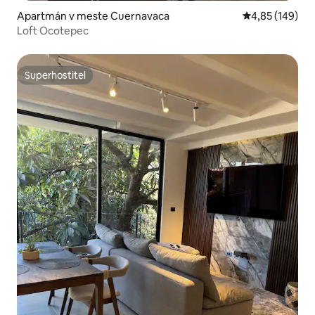
Apartmán v meste Cuernavaca
Priemerné ohod
4,85 (149)
Loft Ocotepec
Superhostiteľ
Superhostiteľ