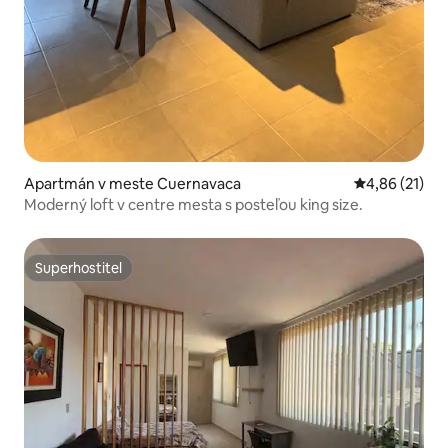
Apartmán v meste Cuernavaca
Priemerné oho
4,86 (21)
Moderný loft v centre mesta s posteľou king size.
Superhostiteľ
Superhostiteľ