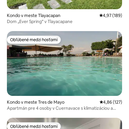
Kondo v meste Tlayacapan
Priemerné ohod
4,97 (189)
Dom „Ever Spring“ v Tlayacapane
Obľúbené medzi hosťami
Obľúbené medzi hosťami
Kondo v meste Tres de Mayo
Priemerné ohod
4,86 (127)
Apartmán pre 4 osoby v Cuernavace s klimatizáciou a
prístupom do klubu
Obľúbené medzi hosťami
Obľúbené medzi hosťami