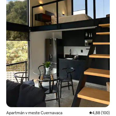
Apartmán v meste Cuernavaca
Priemerné ohod
4,88 (100)