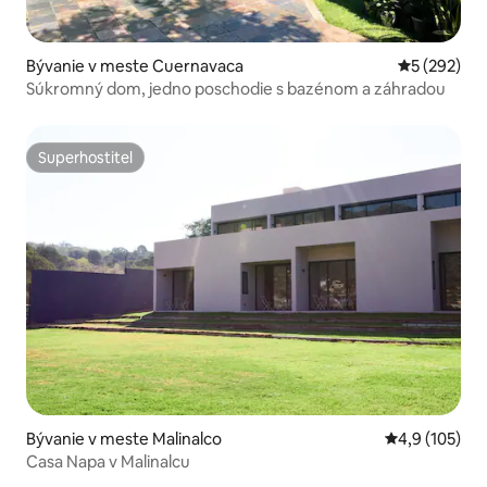
Bývanie v meste Cuernavaca
Priemerné o
5 (292)
Súkromný dom, jedno poschodie s bazénom a záhradou
Superhostiteľ
Superhostiteľ
Bývanie v meste Malinalco
Priemerné oho
4,9 (105)
Casa Napa v Malinalcu