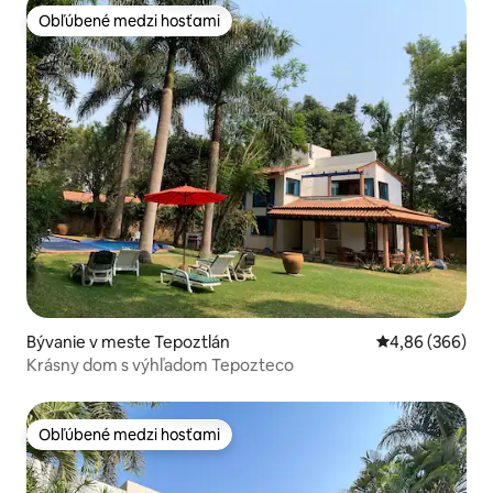
Obľúbené medzi hosťami
Obľúbené medzi hosťami
Bývanie v meste Tepoztlán
Priemerné ohod
4,86 (366)
Krásny dom s výhľadom Tepozteco
Obľúbené medzi hosťami
Obľúbené medzi hosťami