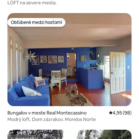
LOFT na severe mesta.
Obľúbené medzi hosťami
Obľúbené medzi hosťami
Bungalov v meste Real Montecassino
Priemerné oho
4,95 (98)
Modrý loft. Dom zázrakov. Morelos Norte
Superhostiteľ