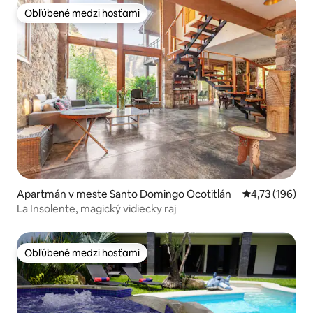
Obľúbené medzi hosťami
Obľúbené medzi hosťami
Apartmán v meste Santo Domingo Ocotitlán
Priemerné ohod
4,73 (196)
La Insolente, magický vidiecky raj
Obľúbené medzi hosťami
Obľúbené medzi hosťami