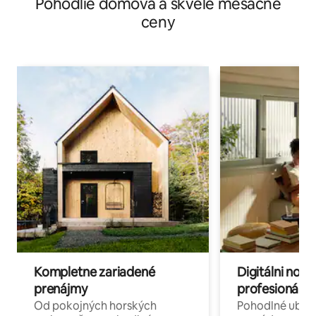
Pohodlie domova a skvelé mesačné
ceny
Kompletne zariadené
Digitálni nomá
prenájmy
profesionáli 
Od pokojných horských
Pohodlné ubyto