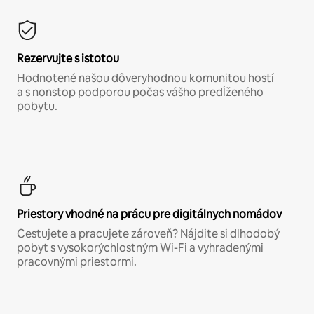
Rezervujte s istotou
Hodnotené našou dôveryhodnou komunitou hostí
a s nonstop podporou počas vášho predĺženého
pobytu.
Priestory vhodné na prácu pre digitálnych nomádov
Cestujete a pracujete zároveň? Nájdite si dlhodobý
pobyt s vysokorýchlostným Wi-Fi a vyhradenými
pracovnými priestormi.