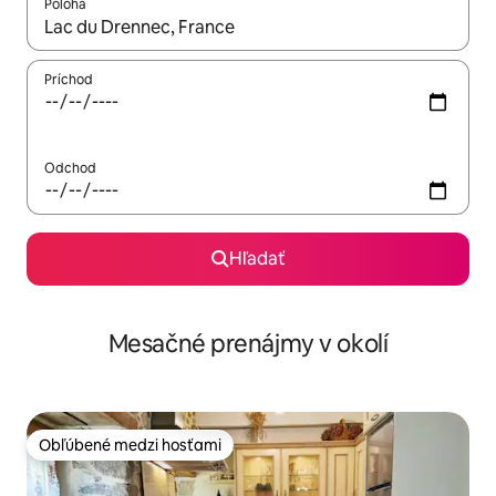
Poloha
Keď budú výsledky k dispozícii, môžete si ich prechádzať pom
Príchod
Odchod
Hľadať
Mesačné prenájmy v okolí
Obľúbené medzi hosťami
Obľúbené medzi hosťami