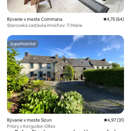
Bývanie v meste Commana
Priemerné oho
4,75 (64)
Staroveká zastávka mníchov: Ti Marie
Superhostiteľ
Superhostiteľ
Bývanie v meste Sizun
Priemerné oh
4,97 (31)
Priory v Kergudon Gîtes