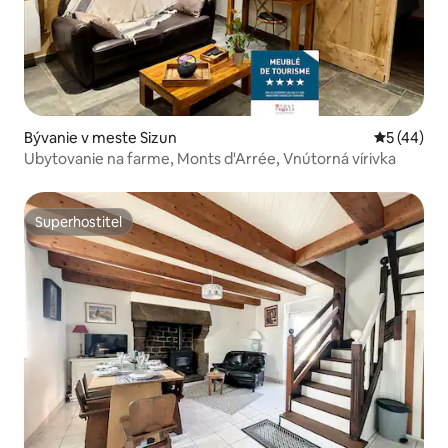
Bývanie v meste Sizun
Priemerné 
5 (44)
Ubytovanie na farme, Monts d'Arrée, Vnútorná vírivka
Superhostiteľ
Superhostiteľ