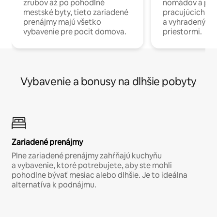
zrubov až po pohodlné
nomádov a pro
mestské byty, tieto zariadené
pracujúcich na 
prenájmy majú všetko
a vyhradenými
vybavenie pre pocit domova.
priestormi.
Vybavenie a bonusy na dlhšie pobyty
Zariadené prenájmy
Plne zariadené prenájmy zahŕňajú kuchyňu
a vybavenie, ktoré potrebujete, aby ste mohli
pohodlne bývať mesiac alebo dlhšie. Je to ideálna
alternatíva k podnájmu.