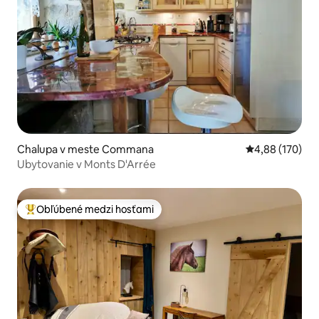
Chalupa v meste Commana
Priemerné ohod
4,88 (170)
Ubytovanie v Monts D'Arrée
Obľúbené medzi hosťami
Najobľúbenejšie medzi hosťami