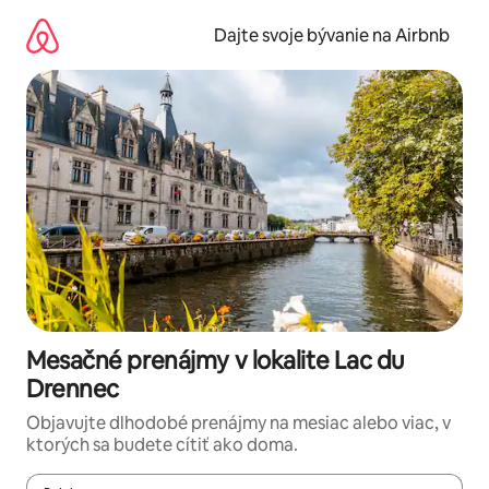
Preskočiť
na
Dajte svoje bývanie na Airbnb
obsah.
Mesačné prenájmy v lokalite Lac du
Drennec
Objavujte dlhodobé prenájmy na mesiac alebo viac, v
ktorých sa budete cítiť ako doma.