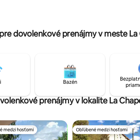
kombináciu historického šarmu
lors de la saison froide. Maison
moderného luxusu. Má podlah
e Orange, parfaitement
kúrenie a vysokorýchlostný opt
u télétravail
internet, aby ste si mohli vychu
dokonalý oddych na vidieku.
pre dovolenkové prenájmy v meste La 
Bezplatn
i
Bazén
priam
ovolenkové prenájmy v lokalite La Chap
é medzi hosťami
Obľúbené medzi hosťami
é medzi hosťami
Obľúbené medzi hosťami