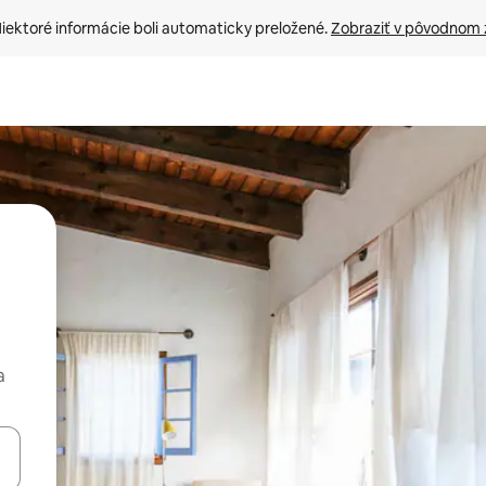
iektoré informácie boli automaticky preložené. 
Zobraziť v pôvodnom 
a
rechádzať pomocou klávesov so šípkami nahor a nadol alebo ich pres