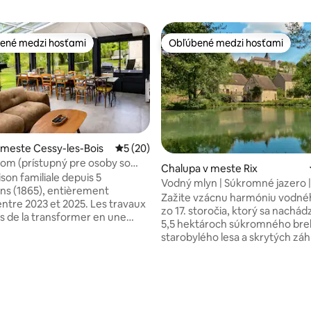
ené medzi hosťami
Obľúbené medzi hosťami
enejšie medzi hosťami
Obľúbené medzi hosťami
 meste Cessy-les-Bois
Priemerné ohodnotenie 5 z 5, počet hodn
5 (20)
om (prístupný pre osoby so
Chalupa v meste Rix
oreným pohybom) na vidieku
son familiale depuis 5
Vodný mlyn | Súkromné jazero 
ns (1865), entièrement
Wi-Fi | Burgundsko
Zažite vzácnu harmóniu vodné
ntre 2023 et 2025. Les travaux
zo 17. storočia, ktorý sa nachád
s de la transformer en une
5,5 hektároch súkromného breh
 moderne, offrant tout le
starobylého lesa a skrytých záh
écessaire pour un séjour
Mill je útočisko určené pre tých,
 y compris pour les personnes à
hľadajú pokoj, kde jemný zvuk 
éduite (fauteuil) Profitez
nahrádza hluk sveta. Toto histo
 de sa véranda bioclimatique
ubytovanie s dokonalou polohou
de son poêle à bois (salon) et
nie 5 z 5, počet hodnotení: 67
Burgundska ponúka dokonalú
ranulés (véranda) fortement