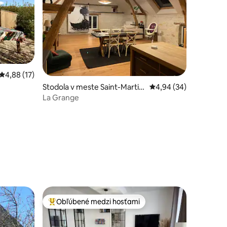
Priemerné ohodnotenie 4,88 z 5, počet hodnotení: 17
4,88 (17)
Stodola v meste Saint-Martin
Priemerné ohodnotenie
4,94 (34)
-d'Heuille
La Grange
dnotení: 5
Obľúbené medzi hosťami
Najobľúbenejšie medzi hosťami