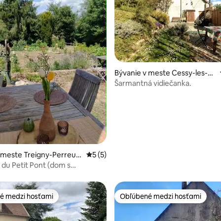
Bývanie v meste Cessy-les-B
ois
Šarmantná vidiečanka.
nie 5 z 5, počet hodnotení: 39
 meste Treigny-Perreus
Priemerné ohodnotenie 5 z 5, počet ho
5 (5)
-Colombe
 du Petit Pont (dom s
)
é medzi hosťami
Obľúbené medzi hosťami
é medzi hosťami
Obľúbené medzi hosťami