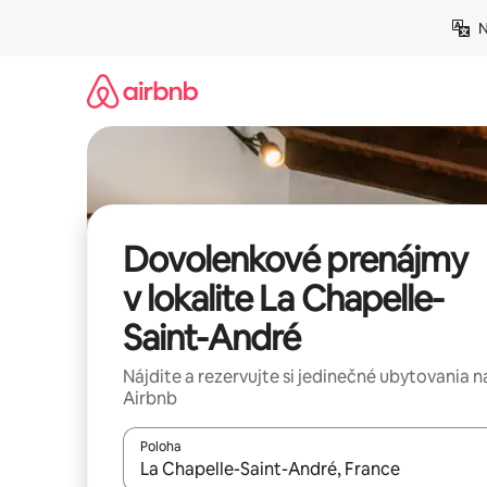
Preskočiť
N
na
obsah.
Dovolenkové prenájmy
v lokalite La Chapelle-
Saint-André
Nájdite a rezervujte si jedinečné ubytovania n
Airbnb
Poloha
Keď budú výsledky k dispozícii, môžete si ich p