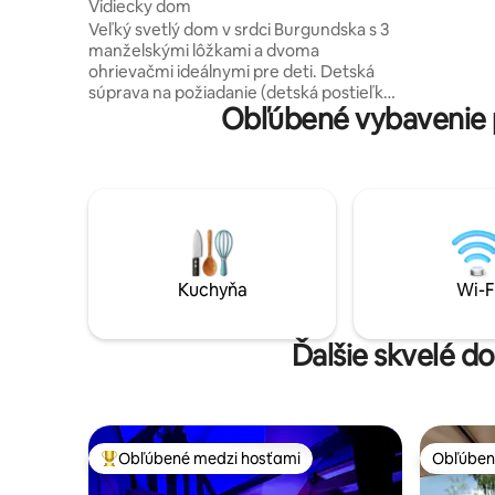
Vidiecky dom
appréciés 
Veľký svetlý dom v srdci Burgundska s 3
avec fibr
manželskými lôžkami a dvoma
adaptée a
ohrievačmi ideálnymi pre deti. Detská
súprava na požiadanie (detská postieľka,
Obľúbené vybavenie 
slnečník, vysoká stolička). Poskytnutá
posteľná bielizeň. Dve hodiny od Paríža, v
blízkosti: – Stredoveký hrad Guédelon –
Château de Saint Fargeau so zvukovou a
svetelnou šou – Saint Amand en Puisaye,
hlavné mesto keramiky, – Château de
Ratilly, – Saint Sauveur en Puisaye. Všetky
vybavenie v okolí: obchod s potravinami,
pošta, kaviareň, tabak, pekáreň.
Kuchyňa
Wi-F
Ďalšie skvelé d
Obľúbené medzi hosťami
Obľúben
Najobľúbenejšie medzi hosťami
Obľúben