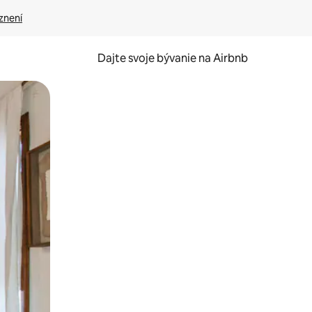
znení
Dajte svoje bývanie na Airbnb
kúmať pomocou dotykových gest či potiahnutia prstom.