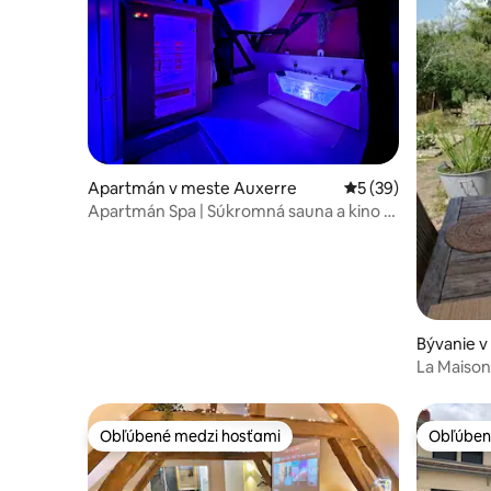
Apartmán v meste Auxerre
Priemerné ohodnote
5 (39)
Apartmán Spa | Súkromná sauna a kino –
Quais de l’Yonne
Bývanie v
e-Sainte
La Maison
bazénom
Obľúbené medzi hosťami
Obľúben
Obľúbené medzi hosťami
Obľúben