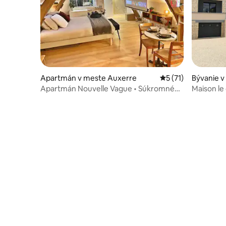
Apartmán v meste Auxerre
Priemerné ohodnote
5 (71)
Bývanie v
ur-Loire
Apartmán Nouvelle Vague • Súkromné
Maison le
domáce kino