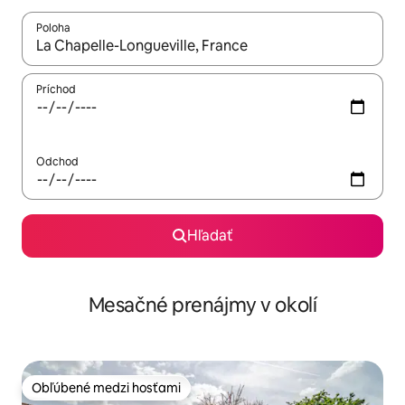
Poloha
Keď budú výsledky k dispozícii, môžete si ich prechádzať pom
Príchod
Odchod
Hľadať
Mesačné prenájmy v okolí
Obľúbené medzi hosťami
Obľúbené medzi hosťami