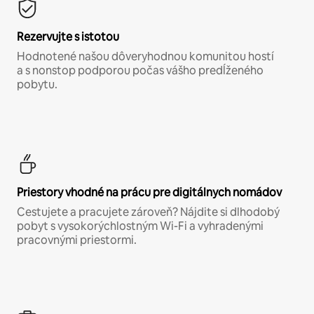
Rezervujte s istotou
Hodnotené našou dôveryhodnou komunitou hostí
a s nonstop podporou počas vášho predĺženého
pobytu.
Priestory vhodné na prácu pre digitálnych nomádov
Cestujete a pracujete zároveň? Nájdite si dlhodobý
pobyt s vysokorýchlostným Wi-Fi a vyhradenými
pracovnými priestormi.