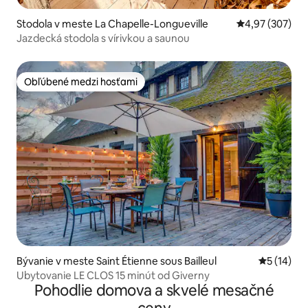
Stodola v meste La Chapelle-Longueville
Priemerné ohod
4,97 (307)
Jazdecká stodola s vírivkou a saunou
Obľúbené medzi hosťami
Obľúbené medzi hosťami
Bývanie v meste Saint Étienne sous Bailleul
Priemerné 
5 (14)
Ubytovanie LE CLOS 15 minút od Giverny
Pohodlie domova a skvelé mesačné