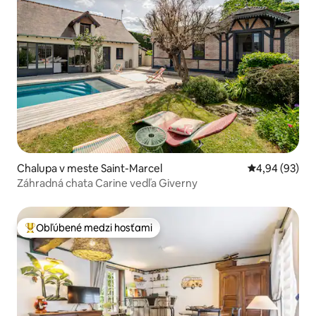
Chalupa v meste Saint-Marcel
Priemerné oho
4,94 (93)
Záhradná chata Carine vedľa Giverny
Obľúbené medzi hosťami
Najobľúbenejšie medzi hosťami