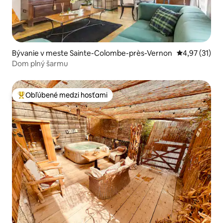
Bývanie v meste Sainte-Colombe-près-Vernon
Priemerné oh
4,97 (31)
Dom plný šarmu
Obľúbené medzi hosťami
Najobľúbenejšie medzi hosťami