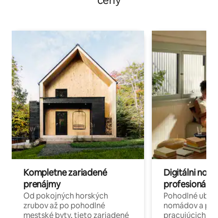
ceny
Kompletne zariadené
Digitálni nomá
prenájmy
profesionáli 
Od pokojných horských
Pohodlné ubyto
zrubov až po pohodlné
nomádov a pro
mestské byty, tieto zariadené
pracujúcich na 