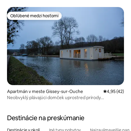
Obľúbené medzi hosťami
Obľúbené medzi hosťami
Apartmán v meste Gissey-sur-Ouche
Priemerné oho
4,95 (42)
Neobvyklý plávajúci domček uprostred prírody...
Destinácie na preskúmanie
Destinácie v okolí
Iné typy pobytov
Najzaujímavejšie pami