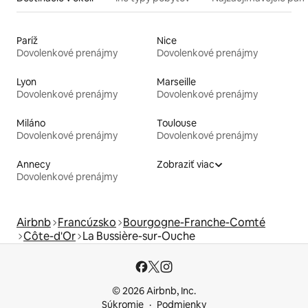
Paríž
Nice
Dovolenkové prenájmy
Dovolenkové prenájmy
Lyon
Marseille
Dovolenkové prenájmy
Dovolenkové prenájmy
Miláno
Toulouse
Dovolenkové prenájmy
Dovolenkové prenájmy
Annecy
Zobraziť viac
Dovolenkové prenájmy
Airbnb
Francúzsko
Bourgogne-Franche-Comté
Côte-d'Or
La Bussière-sur-Ouche
© 2026 Airbnb, Inc.
Súkromie
Podmienky