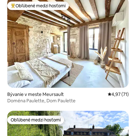
Obľúbené medzi hosťami
Najobľúbenejšie medzi hosťami
Bývanie v meste Meursault
Priemerné oh
4,97 (71)
Doména Paulette, Dom Paulette
Obľúbené medzi hosťami
Obľúbené medzi hosťami