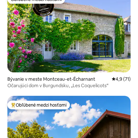
Obľúbené medzi hosťami
Bývanie v meste Montceau-et-Écharnant
Priemerné o
4,9 (71)
Očarujúci dom v Burgundsku, „Les Coquelicots“
Obľúbené medzi hosťami
Najobľúbenejšie medzi hosťami