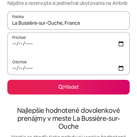
Nájdite a rezervujte si jedinečné ubytovania na Airbnb
Poloha
Keď budú výsledky k dispozícii, môžete si ich prechádzať pom
Príchod
Odchod
Hľadať
Najlepšie hodnotené dovolenkové
prenájmy v meste La Bussière-sur-
Ouche