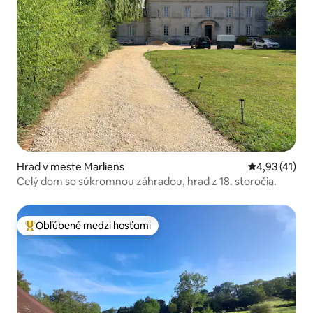
Hrad v meste Marliens
Priemerné oh
4,93 (41)
Celý dom so súkromnou záhradou, hrad z 18. storočia.
Obľúbené medzi hosťami
Najobľúbenejšie medzi hosťami