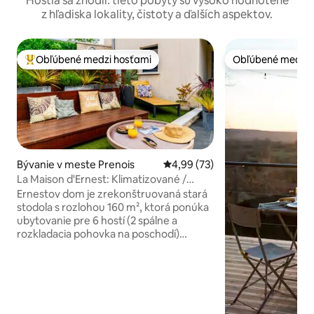
Hostia sa zhodli: tieto pobyty sú vysoko hodnotené
z hľadiska lokality, čistoty a ďalších aspektov.
Obľúbené medzi hosťami
Obľúbené medzi 
Najobľúbenejšie medzi hosťami
Obľúbené medzi 
Bývanie v meste Prenois
Priemerné ohodnotenie 4,99 z 
4,99 (73)
La Maison d'Ernest: Klimatizované /
Okruh / Bazén
Ernestov dom je zrekonštruovaná stará
stodola s rozlohou 160 m², ktorá ponúka
ubytovanie pre 6 hostí (2 spálne a
rozkladacia pohovka na poschodí)
Partner okruhu Dijon Prenois, ktorý sa
nachádza 2 minúty alebo 20 minút od
Dijonu, je ideálnym miestom na dobitie
batérií pre rodiny alebo skupiny
priateľov. ZATVORENÁ PREHLIADKA OD
NOVEMBRA DO MARCA N+1 Terasa so