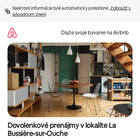
Preskočiť
Niektoré informácie boli automaticky preložené. 
Zobraziť v 
na
pôvodnom znení
obsah.
Dajte svoje bývanie na Airbnb
Dovolenkové prenájmy v lokalite La
Bussière-sur-Ouche