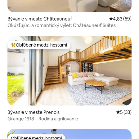
Bývanie v meste Châteauneuf
Priemerné oho
4,83 (59)
Okúzľujúci a romantický výlet: Châteauneuf Suites
Obľúbené medzi hosťami
Najobľúbenejšie medzi hosťami
Bývanie v meste Prenois
Priemerné 
5 (33)
Grange 1918 – Rodina a grilovanie
Obľúbené medzi hosťami