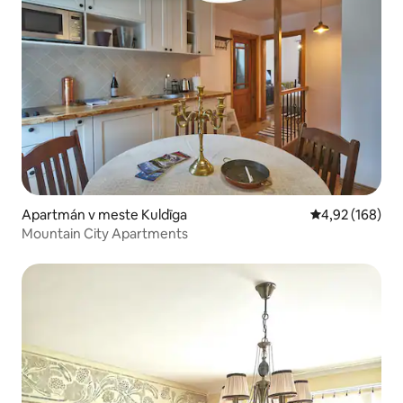
Apartmán v meste Kuldīga
Priemerné ohod
4,92 (168)
Mountain City Apartments