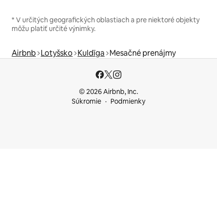
* V určitých geografických oblastiach a pre niektoré objekty
môžu platiť určité výnimky.
Airbnb
Lotyšsko
Kuldīga
Mesačné prenájmy
© 2026 Airbnb, Inc.
Súkromie
Podmienky