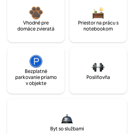
Vhodné pre
Priestor na prácu s
domáce zvieratá
notebookom
Bezplatné
parkovanie priamo
Posilňovňa
v objekte
Byt so službami