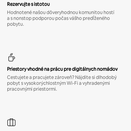
Rezervujte s istotou
Hodnotené našou dôveryhodnou komunitou hostí
a s nonstop podporou počas vášho predĺženého
pobytu.
Priestory vhodné na prácu pre digitálnych nomádov
Cestujete a pracujete zároveň? Nájdite si dlhodobý
pobyt s vysokorýchlostným Wi-Fi a vyhradenými
pracovnými priestormi.