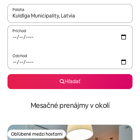
Poloha
Keď budú výsledky k dispozícii, môžete si ich prechádzať pom
Príchod
Odchod
Hľadať
Mesačné prenájmy v okolí
Obľúbené medzi hosťami
Obľúbené medzi hosťami