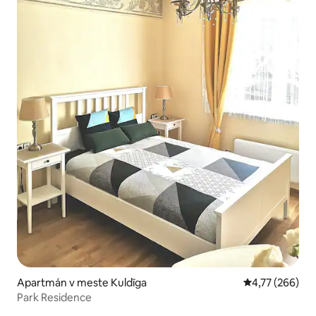
Apartmán v meste Kuldīga
Priemerné ohod
4,77 (266)
Park Residence