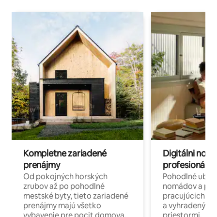
Kompletne zariadené
Digitálni nomá
prenájmy
profesionáli 
Od pokojných horských
Pohodlné ubyto
zrubov až po pohodlné
nomádov a pro
mestské byty, tieto zariadené
pracujúcich na 
prenájmy majú všetko
a vyhradenými
vybavenie pre pocit domova.
priestormi.