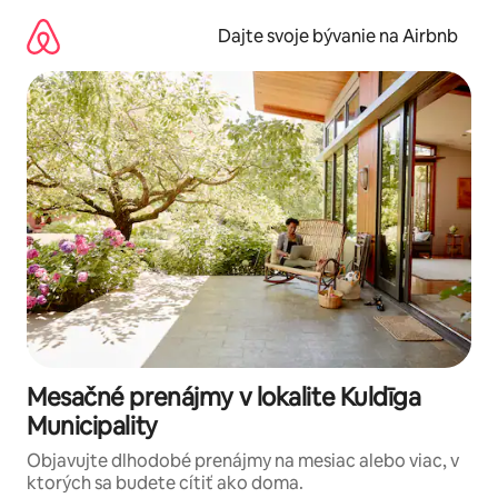
Preskočiť
na
Dajte svoje bývanie na Airbnb
obsah.
Mesačné prenájmy v lokalite Kuldīga
Municipality
Objavujte dlhodobé prenájmy na mesiac alebo viac, v
ktorých sa budete cítiť ako doma.