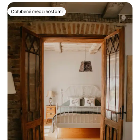
Obľúbené medzi hosťami
Obľúbené medzi hosťami