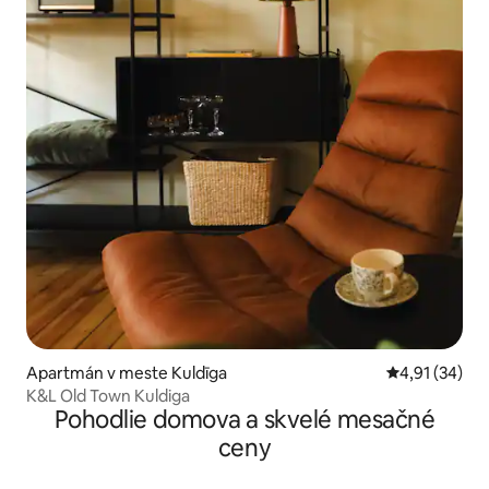
Apartmán v meste Kuldīga
Priemerné oho
4,91 (34)
K&L Old Town Kuldiga
Pohodlie domova a skvelé mesačné
ceny