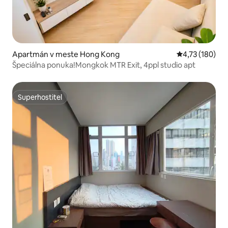
Apartmán v meste Hong Kong
Priemerné ohod
4,73 (180)
Špeciálna ponuka!Mongkok MTR Exit, 4ppl studio apt
Superhostiteľ
Superhostiteľ