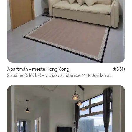
Apartmán v meste Hong Kong
Priemerné
5 (4)
2 spálne (3 lôžka) – v blízkosti stanice MTR Jordan a
HighSpeedRail