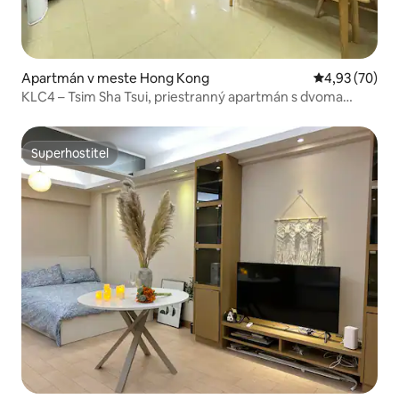
Apartmán v meste Hong Kong
Priemerné oho
4,93 (70)
KLC4 – Tsim Sha Tsui, priestranný apartmán s dvoma
spálňami a dvoma kúpeľňami, vhodný pre rodiny s deťmi
Superhostiteľ
Superhostiteľ