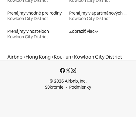
Kowloon City District
Kowloon City District
Prenájmy vhodné pre rodiny
Prenájmy v apartmánových hoteloch
Kowloon City District
Kowloon City District
Prenájmy v hosteloch
Zobraziť viac
Kowloon City District
Airbnb
Hong Kong
Kou-lun
Kowloon City District
© 2026 Airbnb, Inc.
Súkromie
Podmienky