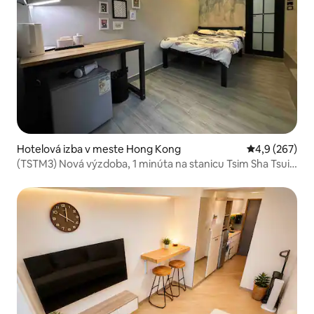
Hotelová izba v meste Hong Kong
Priemerné oho
4,9 (267)
(TSTM3) Nová výzdoba, 1 minúta na stanicu Tsim Sha Tsui,
1 manželská posteľ (2 osoby) s oknom, samostatná toaleta