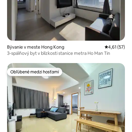
Bývanie v meste Hong Kong
Priemerné oh
4,61 (57)
3-spálňový byt v blízkosti stanice metra Ho Man Tin
Obľúbené medzi hosťami
Obľúbené medzi hosťami