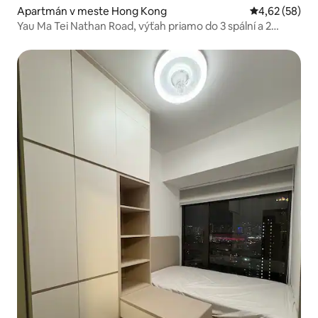
Apartmán v meste Hong Kong
Priemerné oho
4,62 (58)
Yau Ma Tei Nathan Road, výťah priamo do 3 spální a 2
kúpeľní, 1 minúta chôdze od stanice metra, nový a
priestranný 80 metrov štvorcových, pre 8 ľudí