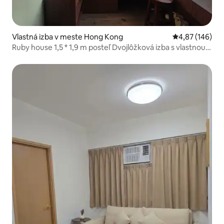
Vlastná izba v meste Hong Kong
Priemerné ohod
4,87 (146)
Ruby house 1,5 * 1,9 m posteľ Dvojlôžková izba s vlastnou
kúpeľňou