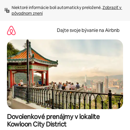
Preskočiť
Niektoré informácie boli automaticky preložené. 
Zobraziť v 
na
pôvodnom znení
obsah.
Dajte svoje bývanie na Airbnb
Dovolenkové prenájmy v lokalite
Kowloon City District