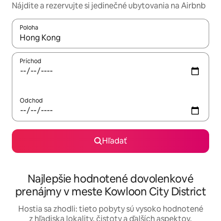
Nájdite a rezervujte si jedinečné ubytovania na Airbnb
Poloha
Keď budú výsledky k dispozícii, môžete si ich prechádzať pom
Príchod
Odchod
Hľadať
Najlepšie hodnotené dovolenkové
prenájmy v meste Kowloon City District
Hostia sa zhodli: tieto pobyty sú vysoko hodnotené
z hľadiska lokality, čistoty a ďalších aspektov.