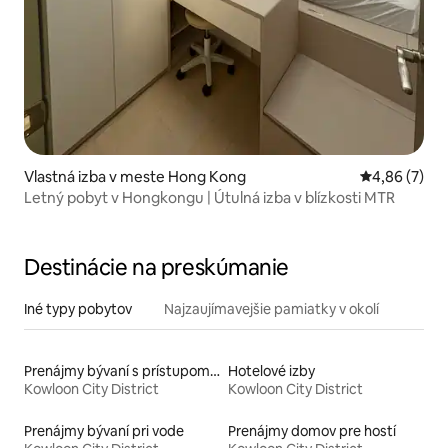
Vlastná izba v meste Hong Kong
Priemerné oh
4,86 (7)
Letný pobyt v Hongkongu | Útulná izba v blízkosti MTR
Destinácie na preskúmanie
Iné typy pobytov
Najzaujímavejšie pamiatky v okolí
Prenájmy bývaní s prístupom na pláž
Hotelové izby
Kowloon City District
Kowloon City District
Prenájmy bývaní pri vode
Prenájmy domov pre hostí