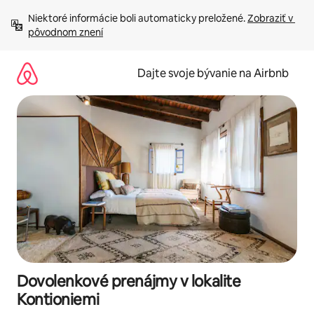
Preskočiť
Niektoré informácie boli automaticky preložené. 
Zobraziť v 
na
pôvodnom znení
obsah.
Dajte svoje bývanie na Airbnb
Dovolenkové prenájmy v lokalite
Kontioniemi