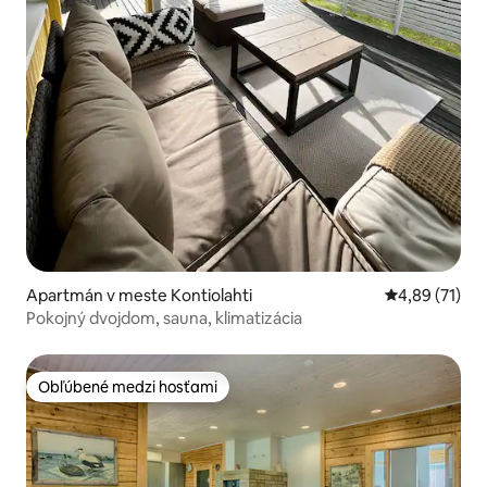
Apartmán v meste Kontiolahti
Priemerné oho
4,89 (71)
Pokojný dvojdom, sauna, klimatizácia
Obľúbené medzi hosťami
Obľúbené medzi hosťami