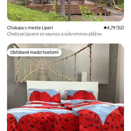
Chalupa v meste Liperi
Priemerné oho
4,79 (52)
Chata pri jazere so saunou a súkromnou plážou
Obľúbené medzi hosťami
Obľúbené medzi hosťami