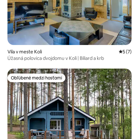
Vila v meste Koli
Priemerné
5 (7)
Úžasná polovica dvojdomu v Koli | Biliard a krb
Obľúbené medzi hosťami
Obľúbené medzi hosťami