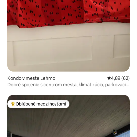
Kondo v meste Lehmo
Priemerné oho
4,89 (62)
Dobré spojenie s centrom mesta, klimatizácia, parkovacie
miesta
Obľúbené medzi hosťami
Najobľúbenejšie medzi hosťami