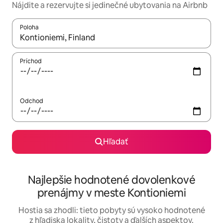
Nájdite a rezervujte si jedinečné ubytovania na Airbnb
Poloha
Keď budú výsledky k dispozícii, môžete si ich prechádzať pom
Príchod
Odchod
Hľadať
Najlepšie hodnotené dovolenkové
prenájmy v meste Kontioniemi
Hostia sa zhodli: tieto pobyty sú vysoko hodnotené
z hľadiska lokality, čistoty a ďalších aspektov.