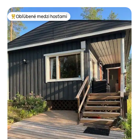
chladenie!
Obľúbené medzi hosťami
Najobľúbenejšie medzi hosťami