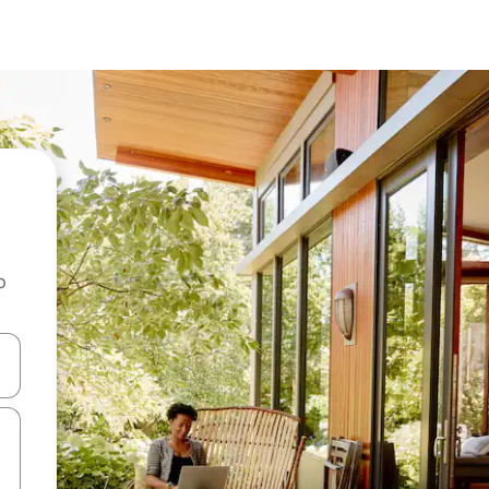
o
rechádzať pomocou klávesov so šípkami nahor a nadol alebo ich pres