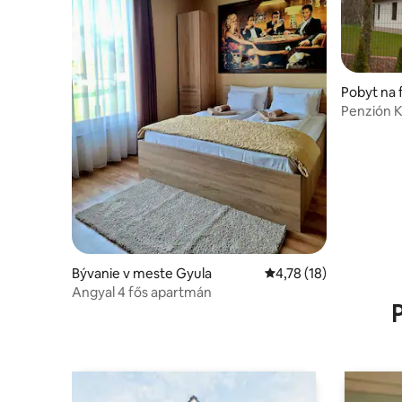
Pobyt na 
kutas
Penzión 
Guestho
Bývanie v meste Gyula
Priemerné ohodnotenie
4,78 (18)
Angyal 4 fős apartmán