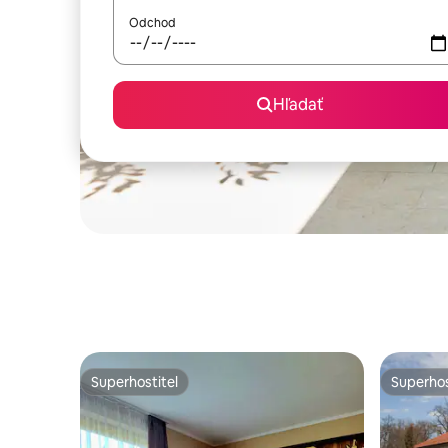
Odchod
Hľadať
Superhostiteľ
Superhos
Superhostiteľ
Superhos