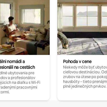
álni nomádi a
Pohoda v cene
esionáli na cestách
Niekedy môže byť ubyto
cieľovou destináciou. Od
lné ubytovania pre
zrubov na útese po poko
dov a profesionálov
hausbóty – tieto prenájm
júcich na diaľku s Wi-Fi
plné jedinečných prvkov.
hradenými pracovnými
tormi.