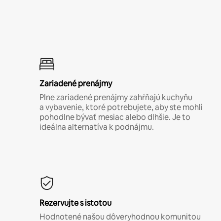
Zariadené prenájmy
Plne zariadené prenájmy zahŕňajú kuchyňu
a vybavenie, ktoré potrebujete, aby ste mohli
pohodlne bývať mesiac alebo dlhšie. Je to
ideálna alternatíva k podnájmu.
Rezervujte s istotou
Hodnotené našou dôveryhodnou komunitou