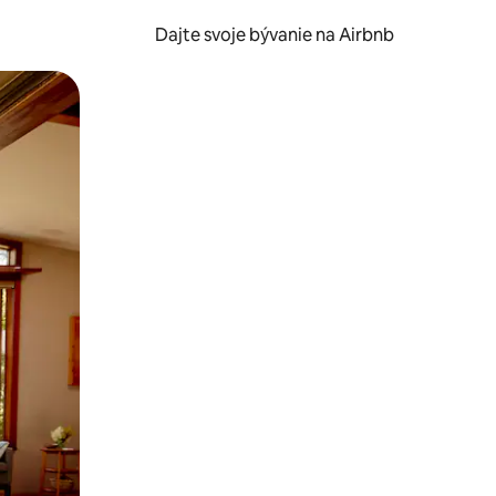
Dajte svoje bývanie na Airbnb
kúmať pomocou dotykových gest či potiahnutia prstom.