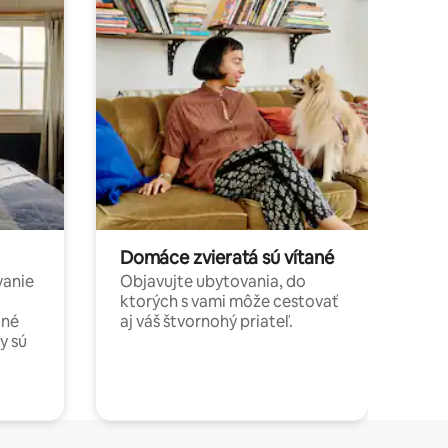
Domáce zvieratá sú vítané
vanie
Objavujte ubytovania, do
ktorých s vami môže cestovať
jné
aj váš štvornohý priateľ.
y sú