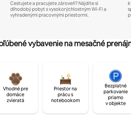
Cestujete a pracujete zároveň? Nájdite si
k
dlhodobý pobyt s vysokorýchlostným Wi-Fi a
s
vyhradenými pracovnými priestormi.
p
bľúbené vybavenie na mesačné prenáj
Bezplatné
Vhodné pre
Priestor na
parkovanie
domáce
prácu s
priamo
zvieratá
notebookom
v objekte