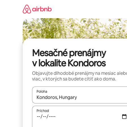
Preskočiť
na
obsah.
Mesačné prenájmy
v lokalite Kondoros
Objavujte dlhodobé prenájmy na mesiac aleb
viac, v ktorých sa budete cítiť ako doma.
Poloha
Keď budú výsledky k dispozícii, môžete si ich p
Príchod