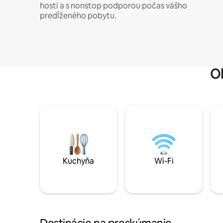
hostí a s nonstop podporou počas vášho
predĺženého pobytu.
O
Kuchyňa
Wi-Fi