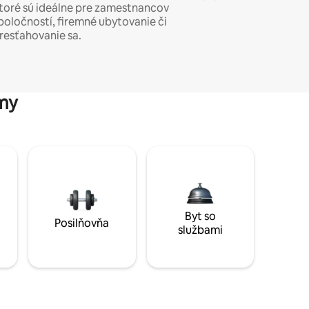
toré sú ideálne pre zamestnancov
poločností, firemné ubytovanie či
resťahovanie sa.
my
Byt so
Posilňovňa
službami