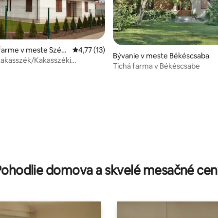
farme v meste Szék
Priemerné ohodnotenie 4,77 z 5, počet hod
4,77 (13)
Bývanie v meste Békéscsaba
Kakasszék/Kakasszéki
Tichá farma v Békéscsabe
use
 4,78 z 5, počet hodnotení: 18
Pohodlie domova a skvelé mesačné cen