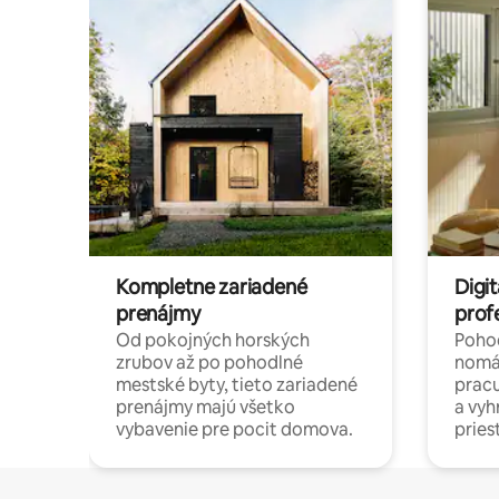
Kompletne zariadené
Digit
prenájmy
prof
Od pokojných horských
Pohod
zrubov až po pohodlné
nomá
mestské byty, tieto zariadené
pracu
prenájmy majú všetko
a vy
vybavenie pre pocit domova.
pries