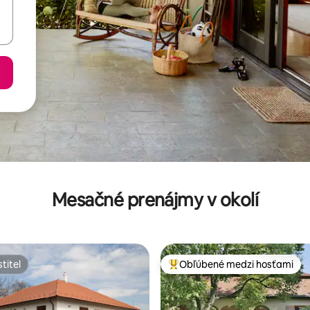
Mesačné prenájmy v okolí
titeľ
Obľúbené medzi hosťami
titeľ
Najobľúbenejšie medzi hosťami