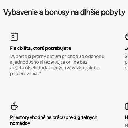
Vybavenie a bonusy na dlhšie pobyty
Flexibilita, ktorú potrebujete
J
Vyberte si presný dátum príchodu a odchodu
Š
a jednoducho si rezervujte online bez
p
akýchkoľvek dodatočných záväzkov alebo
d
papierovania.*
Priestory vhodné na prácu pre digitálnych
H
nomádov
N