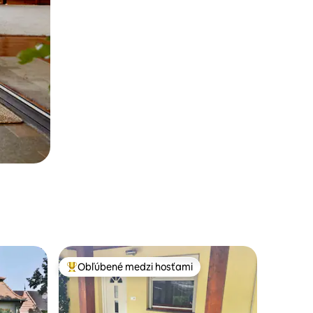
Obľúbené medzi hosťami
Najobľúbenejšie medzi hosťami