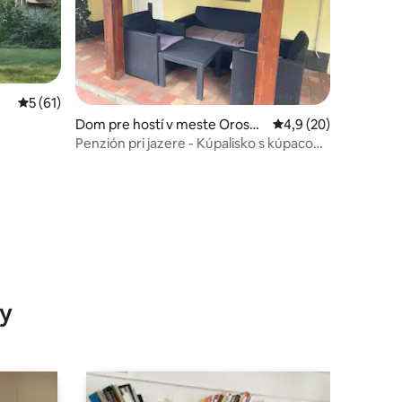
notení: 13
Priemerné ohodnotenie 5 z 5, počet hodnotení: 61
5 (61)
Dom pre hostí v meste Oroshá
Priemerné ohodnoten
4,9 (20)
za
Penzión pri jazere - Kúpalisko s kúpacou
zónou
y