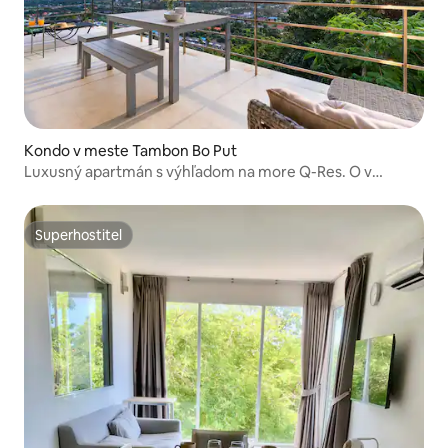
Kondo v meste Tambon Bo Put
Luxusný apartmán s výhľadom na more Q-Res. O v
rezidenciách UniQue
Superhostiteľ
Superhostiteľ