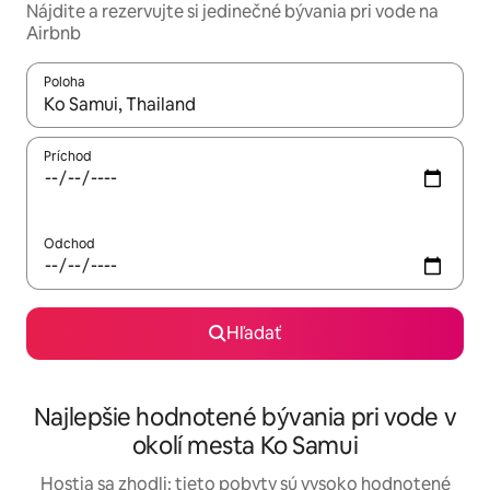
Nájdite a rezervujte si jedinečné bývania pri vode na
Airbnb
Poloha
Keď budú výsledky k dispozícii, môžete si ich prechádzať pom
Príchod
Odchod
Hľadať
Najlepšie hodnotené bývania pri vode v
okolí mesta Ko Samui
Hostia sa zhodli: tieto pobyty sú vysoko hodnotené