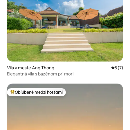
Vila v meste Ang Thong
Priemerné
5 (7)
Elegantná vila s bazénom pri mori
Obľúbené medzi hosťami
Najobľúbenejšie medzi hosťami