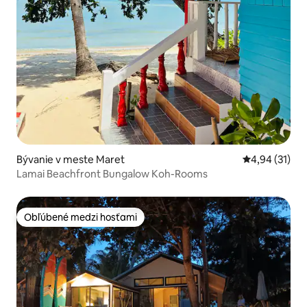
Bývanie v meste Maret
Priemerné oho
4,94 (31)
Lamai Beachfront Bungalow Koh-Rooms
Obľúbené medzi hosťami
Obľúbené medzi hosťami