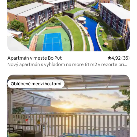
Apartmán v meste Bo Put
Priemerné oho
4,92 (36)
Nový apartmán s výhľadom na more 61 m2 v rezorte pri
mori
Obľúbené medzi hosťami
Obľúbené medzi hosťami