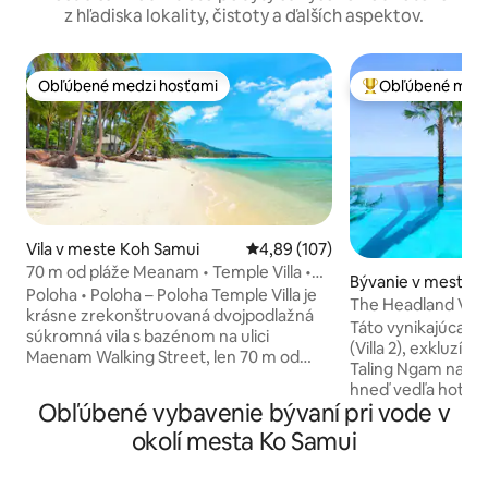
z hľadiska lokality, čistoty a ďalších aspektov.
Obľúbené medzi hosťami
Obľúbené medz
Obľúbené medzi hosťami
Najobľúbenejšie 
Vila v meste Koh Samui
Priemerné ohodnotenie 4,89 z 5
4,89 (107)
70 m od pláže Meanam • Temple Villa •
Bývanie v meste S
Skvelá poloha
Poloha • Poloha – Poloha Temple Villa je
The Headland Villa 
krásne zrekonštruovaná dvojpodlažná
slnka Samui
Táto vynikajúca vi
súkromná vila s bazénom na ulici
(Villa 2), exkluzív
Maenam Walking Street, len 70 m od
Taling Ngam na j
pláže Maenam. Užite si vlastnú tropickú
hneď vedľa hotela 
záhradnú oázu so súkromným bazénom
Obľúbené vybavenie bývaní pri vode v
Môže sa pochváli
v tvare obličky, ležadlami a plynulým
na pláž, súkrom
okolí mesta Ko Samui
prechodom medzi vnútorným a
bazénom, úchvatn
vonkajším priestorom. Vila má 2
ostrovy, pozoruh
priestranné spálne s vlastnou kúpeľňou a