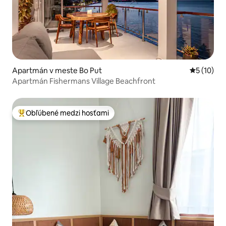
Apartmán v meste Bo Put
Priemerné 
5 (10)
Apartmán Fishermans Village Beachfront
Obľúbené medzi hosťami
Najobľúbenejšie medzi hosťami