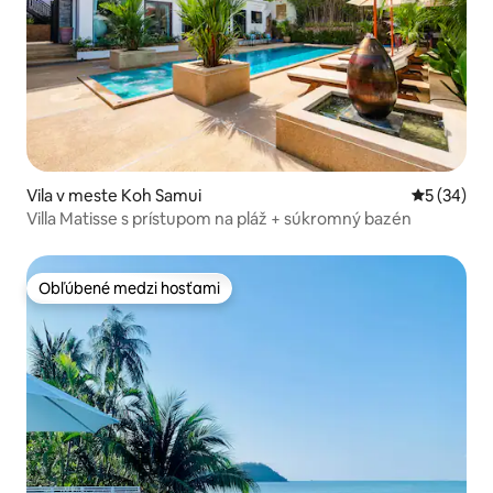
Vila v meste Koh Samui
Priemerné 
5 (34)
Villa Matisse s prístupom na pláž + súkromný bazén
Obľúbené medzi hosťami
Obľúbené medzi hosťami