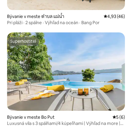
Bývanie v meste ตำบล แม่น้ำ
Priemerné oho
4,93 (46)
Pri pláži · 2 spálne · Výhľad na oceán · Bang Por
Superhostiteľ
Superhostiteľ
Bývanie v meste Bo Put
Priemerné
5 (6)
Luxusná vila s 3 spálňami/4 kúpeľňami | Výhľad na more |
Nekonečný bazén