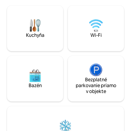
farbami a krásnym
posteľou king, modernú otvorenú
spálňami s vlastn
obývaciu izbu, inteligentnú TV a pokojný
sviežou záhradou
interiér inšpirovaný budhizmom.
starými stromami,
Nachádza sa vedľa historického
obytnými priestorm
čínskeho chrámu Maenam. Nový predný
vnútri, krásnou v
vchod zo záhrady je zdieľaný s
interiéri, výnimoč
Kuchyňa
Wi-Fi
chrámom.
úplným súkromím
Bezplatné
Bazén
parkovanie priamo
v objekte