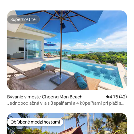
Superhostiteľ
Superhostiteľ
Bývanie v meste Choeng Mon Beach
Priemerné oho
4,76 (42)
Jednopodlažná vila s 3 spálňami a 4 kúpeľňami pri pláži s
výhľadom na more
Obľúbené medzi hosťami
Obľúbené medzi hosťami