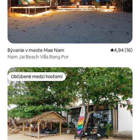
Bývanie v meste Mae Nam
Priemerné oho
4,94 (16)
Nam Jai Beach Villa Bang Por
Obľúbené medzi hosťami
Obľúbené medzi hosťami