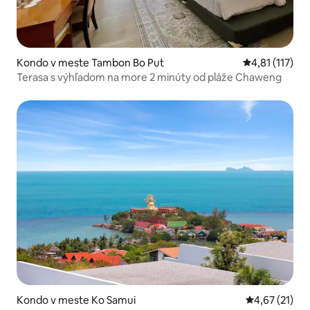
Kondo v meste Tambon Bo Put
Priemerné oho
4,81 (117)
Terasa s výhľadom na more 2 minúty od pláže Chaweng
Kondo v meste Ko Samui
Priemerné oh
4,67 (21)