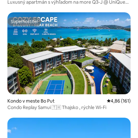
Luxusný apartmán s výhľadom na more Q3-J @ UniQue
Residences
Superhostiteľ
Superhostiteľ
Kondo v meste Bo Put
Priemerné ohod
4,86 (161)
Condo Rеplay Samui 🇹🇭 Thajsko , rýchle Wi-Fi