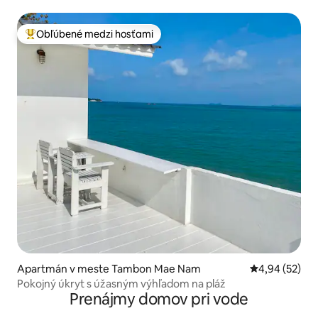
spálňami • Pláž Bang Por
Obľúbené medzi hosťami
Najobľúbenejšie medzi hosťami
Apartmán v meste Tambon Mae Nam
Priemerné oho
4,94 (52)
Pokojný úkryt s úžasným výhľadom na pláž
Prenájmy domov pri vode