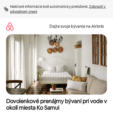
Preskočiť
Niektoré informácie boli automaticky preložené. 
Zobraziť v 
na
pôvodnom znení
obsah.
Dajte svoje bývanie na Airbnb
Dovolenkové prenájmy bývaní pri vode v
okolí miesta Ko Samui