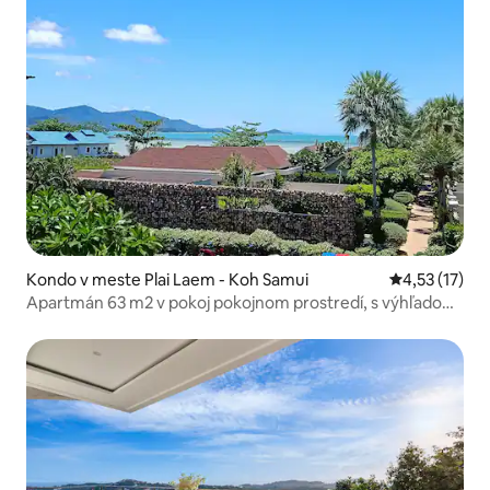
Kondo v meste Plai Laem - Koh Samui
Priemerné oh
4,53 (17)
Apartmán 63 m2 v pokoj pokojnom prostredí, s výhľadom
na more.