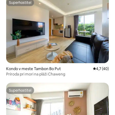
Superhostiteľ
Superhostiteľ
Kondo v meste Tambon Bo Put
Priemerné o
4,7 (40)
Príroda pri mori na pláži Chaweng
Superhostiteľ
Superhostiteľ