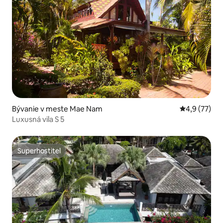
Bývanie v meste Mae Nam
Priemerné oh
4,9 (77)
Luxusná vila S 5
Superhostiteľ
Superhostiteľ