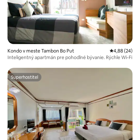
Kondo v meste Tambon Bo Put
Priemerné oho
4,88 (24)
Inteligentný apartmán pre pohodlné bývanie. Rýchle Wi-Fi
Superhostiteľ
Superhostiteľ