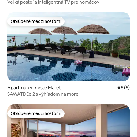
Veľká posteľ a inteligentná TV pre nomádov
Obľúbené medzi hosťami
Obľúbené medzi hosťami
Apartmán v meste Maret
Priemerné
5 (5)
SAWATDEe 2 s výhľadom na more
Obľúbené medzi hosťami
Obľúbené medzi hosťami