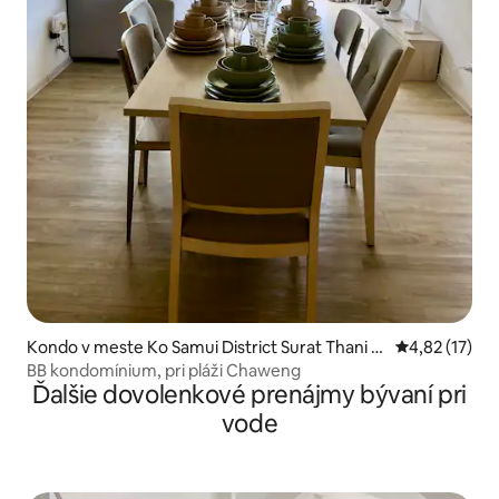
Kondo v meste Ko Samui District Surat Thani 8
Priemerné oh
4,82 (17)
4320
BB kondomínium, pri pláži Chaweng
Ďalšie dovolenkové prenájmy bývaní pri
vode