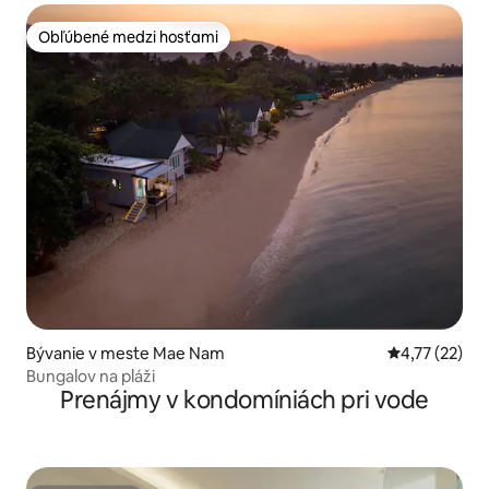
Obľúbené medzi hosťami
Obľúbené medzi hosťami
Bývanie v meste Mae Nam
Priemerné oh
4,77 (22)
Bungalov na pláži
Prenájmy v kondomíniách pri vode