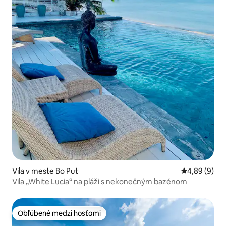
Vila v meste Bo Put
Priemerné oh
4,89 (9)
Vila „White Lucia“ na pláži s nekonečným bazénom
Obľúbené medzi hosťami
Obľúbené medzi hosťami