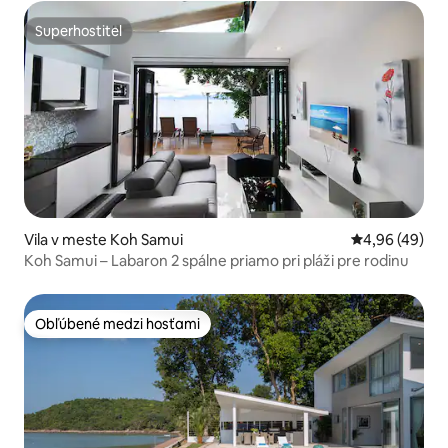
Superhostiteľ
Superhostiteľ
Vila v meste Koh Samui
Priemerné oho
4,96 (49)
Koh Samui – Labaron 2 spálne priamo pri pláži pre rodinu
Obľúbené medzi hosťami
Obľúbené medzi hosťami