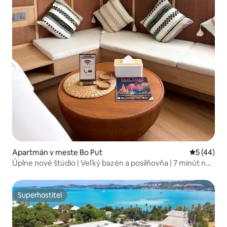
Apartmán v meste Bo Put
Priemerné 
5 (44)
Úplne nové štúdio | Veľký bazén a posilňovňa | 7 minút na
pláž!
Superhostiteľ
Superhostiteľ