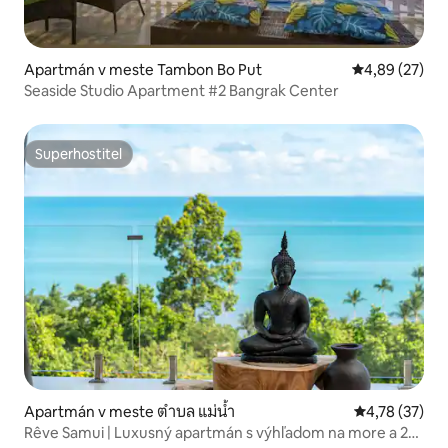
Apartmán v meste Tambon Bo Put
Priemerné oho
4,89 (27)
Seaside Studio Apartment #2 Bangrak Center
Superhostiteľ
Superhostiteľ
Apartmán v meste ตำบล แม่น้ำ
Priemerné oho
4,78 (37)
Rêve Samui | Luxusný apartmán s výhľadom na more a 2