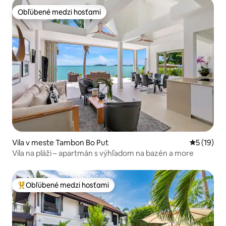
Obľúbené medzi hosťami
Obľúbené medzi hosťami
Vila v meste Tambon Bo Put
Priemerné 
5 (19)
Vila na pláži – apartmán s výhľadom na bazén a more
Obľúbené medzi hosťami
Najobľúbenejšie medzi hosťami