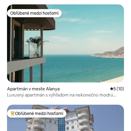
Obľúbené medzi hosťami
Obľúbené medzi hosťami
Apartmán v meste Alanya
Priemerné 
5 (10)
Luxusný apartmán s výhľadom na nekonečnú modrú
Stredozemného mora
Obľúbené medzi hosťami
Najobľúbenejšie medzi hosťami