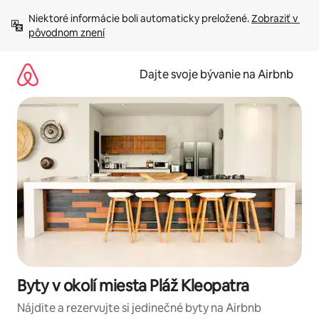
Preskočiť
Niektoré informácie boli automaticky preložené. 
Zobraziť v 
na
pôvodnom znení
obsah.
Dajte svoje bývanie na Airbnb
Byty v okolí miesta Pláž Kleopatra
Nájdite a rezervujte si jedinečné byty na Airbnb