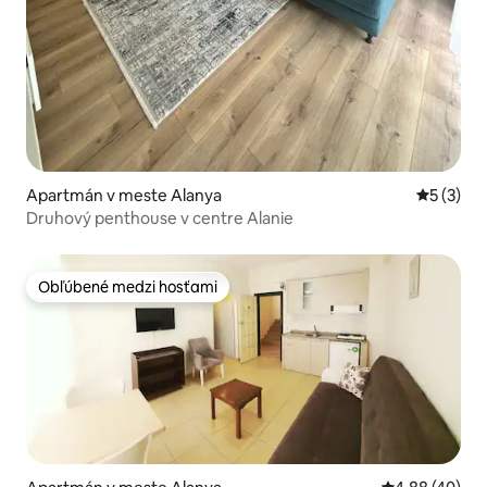
Apartmán v meste Alanya
Priemerné
5 (3)
Druhový penthouse v centre Alanie
Obľúbené medzi hosťami
Obľúbené medzi hosťami