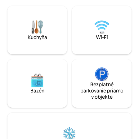
so zatemňovacími závesmi. Moderná
and restaurants — a
rekonštrukcia, nový nábytok, všetky
doorstep. Perfect for holidays, winter
spotrebiče pre pohodlné bývanie a
stays, remote wor
prácu na diaľku, vysokorýchlostné Wi-Fi
living by the sea. 
pripojenie a písací stôl
vibrant atmospher
Kuchyňa
Wi-Fi
Bezplatné
Bazén
parkovanie priamo
v objekte