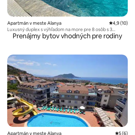
Apartmán v meste Alanya
Priemerné o
4,9 (10)
Luxusný duplex s výhľadom na more pre 8 osôb s 3
Prenájmy bytov vhodných pre rodiny
spálňami
Apartmán v meste Alanya
Priemerné
5 (6)