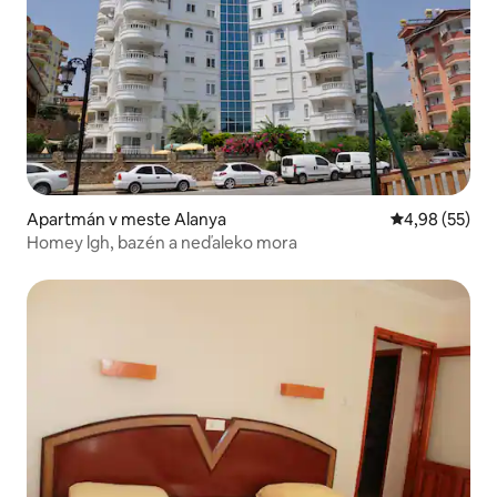
Apartmán v meste Alanya
Priemerné oho
4,98 (55)
Homey lgh, bazén a neďaleko mora