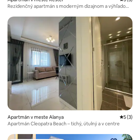
Rezidenčný apartmán s moderným dizajnom a výhľadom
na bazén
Apartmán v meste Alanya
Priemerné
5 (3)
Apartmán Cleopatra Beach – tichý, útulný a v centre