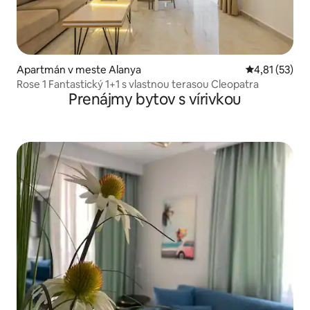
Apartmán v meste Alanya
Priemerné oh
4,81 (53)
Rose 1 Fantastický 1+1 s vlastnou terasou Cleopatra
Prenájmy bytov s vírivkou