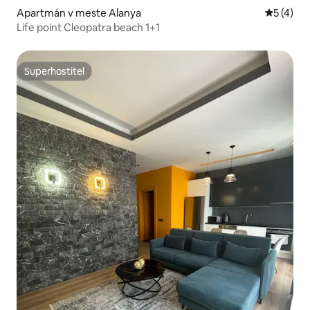
Apartmán v meste Alanya
Priemerné
5 (4)
Life point Cleopatra beach 1+1
Superhostiteľ
Superhostiteľ