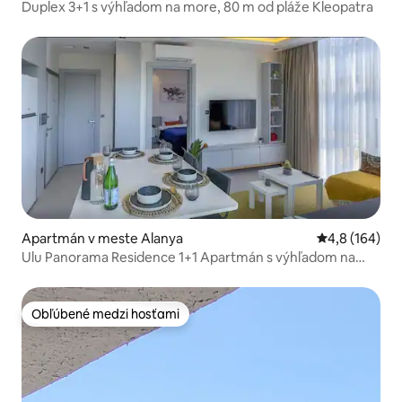
Duplex 3+1 s výhľadom na more, 80 m od pláže Kleopatra
Apartmán v meste Alanya
Priemerné oho
4,8 (164)
Ulu Panorama Residence 1+1 Apartmán s výhľadom na
more a hrad
Obľúbené medzi hosťami
Obľúbené medzi hosťami