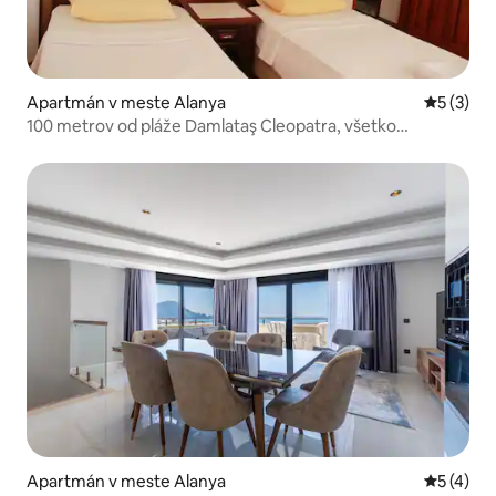
Apartmán v meste Alanya
Priemerné
5 (3)
100 metrov od pláže Damlataş Cleopatra, všetko
vybavenie k dispozícii
Apartmán v meste Alanya
Priemerné
5 (4)