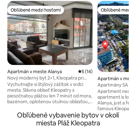
Obľúbené medzi hosťami
Obľúbené medzi 
Obľúbené medzi hosťami
Obľúbené medzi 
Apartmán v meste Alanya
Priemerné ohodnotenie 5 z 
5 (14)
Nový moderný byt 2+1, Kleopatra pri
Apartmán v meste
mori
Vychutnajte si štýlový zážitok v srdci
Apartmány SA | Na 
mesta. Slávna oblasť Kleopatry s
Luxusné 2 izby
Apartment near K
piesočnatou plážou len 7 minút od mora,
apartment is locat
bazénom, oplotenou útulnou oblasťou,
Alanya, just a few
relaxačnou dovolenkou s rodinou,
famous Kleopatra Plajı. One of
kaviarňami, reštauráciami, trhmi, rybími
Obľúbené vybavenie bytov v okolí
locations in the ci
a farmárskymi trhmi v pešej vzdialenosti.
promenade with bi
miesta Pláž Kleopatra
Nové apartmány inteligentného
children’s playgro
domáceho systému, klimatizácie v spálni
with fountains, A