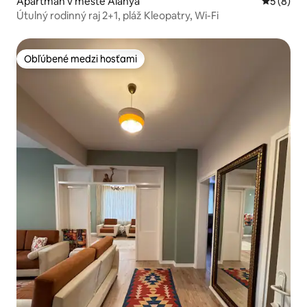
Apartmán v meste Alanya
Priemerné
5 (8)
Útulný rodinný raj 2+1, pláž Kleopatry, Wi-Fi
Obľúbené medzi hosťami
Obľúbené medzi hosťami