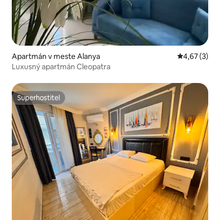
Apartmán v meste Alanya
Priemerné oh
4,67 (3)
Luxusný apartmán Cleopatra
Superhostiteľ
Superhostiteľ