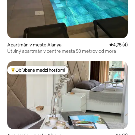
Apartmán v meste Alanya
Priemerné o
4,75 (4)
Útulný apartmán v centre mesta 50 metrov od mora
Obľúbené medzi hosťami
Najobľúbenejšie medzi hosťami