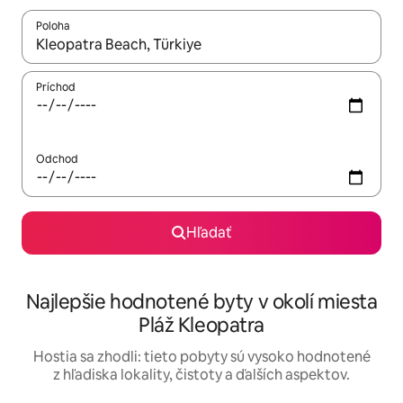
Poloha
Keď budú výsledky k dispozícii, môžete si ich prechádzať pom
Príchod
Odchod
Hľadať
Najlepšie hodnotené byty v okolí miesta
Pláž Kleopatra
Hostia sa zhodli: tieto pobyty sú vysoko hodnotené
z hľadiska lokality, čistoty a ďalších aspektov.