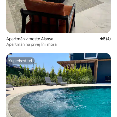
Apartmán v meste Alanya
Priemerné
5 (4)
Apartmán na prvej línii mora
Superhostiteľ
Superhostiteľ