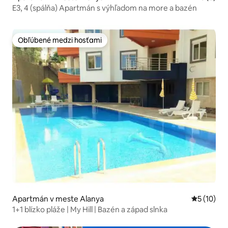
E3, 4 (spálňa) Apartmán s výhľadom na more a bazén
Obľúbené medzi hosťami
Obľúbené medzi hosťami
Apartmán v meste Alanya
Priemerné 
5 (10)
1+1 blízko pláže | My Hill | Bazén a západ slnka