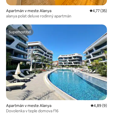
Apartmán v meste Alanya
Priemerné oh
4,77 (35)
alanya polat deluxe rodinný apartmán
Superhostiteľ
Superhostiteľ
Apartmán v meste Alanya
Priemerné oh
4,89 (9)
Dovolenka v teple domova f16