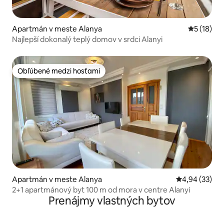
Apartmán v meste Alanya
Priemerné 
5 (18)
Najlepší dokonalý teplý domov v srdci Alanyi
Obľúbené medzi hosťami
Obľúbené medzi hosťami
Apartmán v meste Alanya
Priemerné oho
4,94 (33)
2+1 apartmánový byt 100 m od mora v centre Alanyi
Prenájmy vlastných bytov