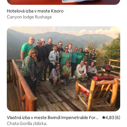
Hotelová izba v meste Kisoro
Canyon lodge Rushaga
Vlastná izba v meste Bwindi Impenetrable Fore
Priemerné oh
4,83 (6)
st
Chata Gorilla zblízka.