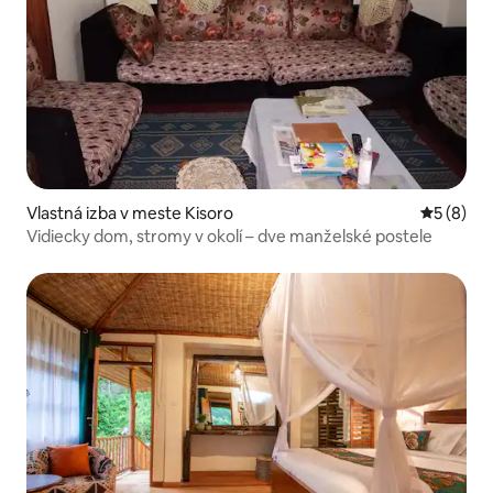
Vlastná izba v meste Kisoro
Priemerné
5 (8)
Vidiecky dom, stromy v okolí – dve manželské postele