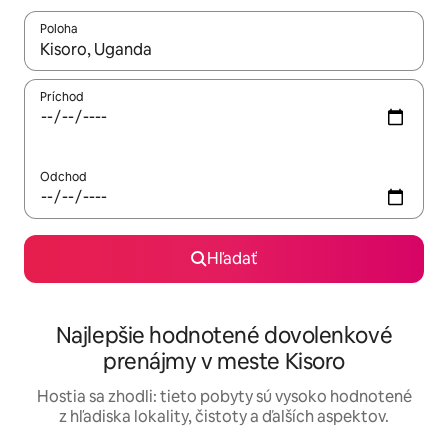
Poloha
Keď budú výsledky k dispozícii, môžete si ich prechádzať pom
Príchod
Odchod
Hľadať
Najlepšie hodnotené dovolenkové
prenájmy v meste Kisoro
Hostia sa zhodli: tieto pobyty sú vysoko hodnotené
z hľadiska lokality, čistoty a ďalších aspektov.