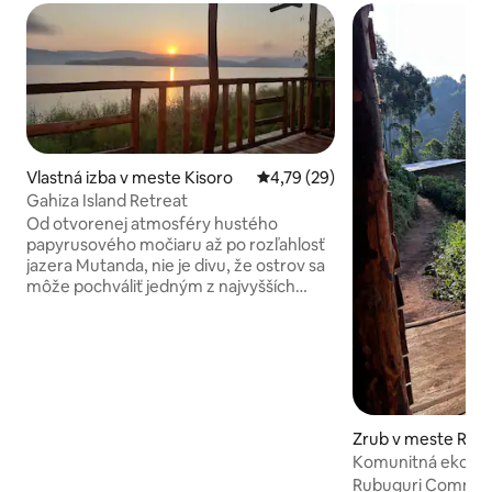
Vlastná izba v meste Kisoro
Priemerné ohodnotenie 4,79 z 
4,79 (29)
Gahiza Island Retreat
Od otvorenej atmosféry hustého
papyrusového močiaru až po rozľahlosť
jazera Mutanda, nie je divu, že ostrov sa
môže pochváliť jedným z najvyšších
hodnôt biodiverzity s približne 400
druhmi vtákov, vďaka ktorým je to
vynikajúce safari územie, zatiaľ čo gorily
a zlaté opice sú vždy sledované v
blízkosti národných parkov Mgahinga a
Bwindi... ktoré sa tiež môžu pochváliť
nádherným prostredím v tieni pohoria
Zrub v meste Rub
Virunga. Požiadajte o plavbu loďou a o
Komunitná ekolog
zážitok s pygmejmi (Batwa) počas
Rubuguri Commun