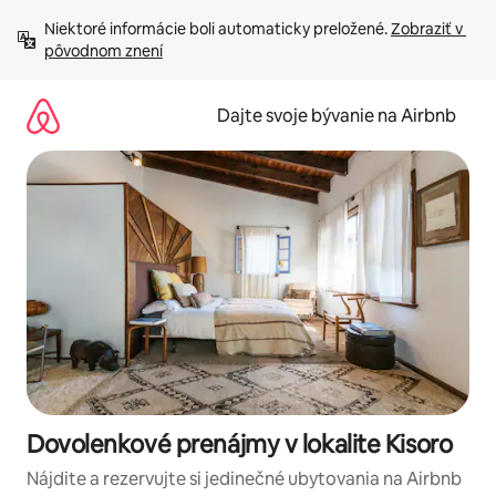
Preskočiť
Niektoré informácie boli automaticky preložené. 
Zobraziť v 
na
pôvodnom znení
obsah.
Dajte svoje bývanie na Airbnb
Dovolenkové prenájmy v lokalite Kisoro
Nájdite a rezervujte si jedinečné ubytovania na Airbnb