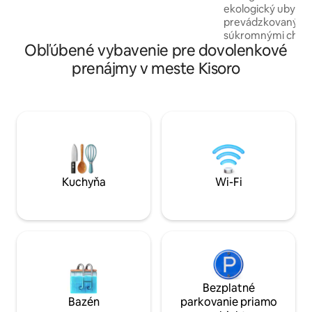
pobytu tu.
ekologický ubytova
prevádzkovaný k
súkromnými chata
Obľúbené vybavenie pre dovolenkové
na pokojnom mies
Rubuguri. Je to id
prenájmy v meste Kisoro
na trekking za gori
prírode. Chatky m
sieťky proti komá
jednoduché vybave
cene a ďalšie jedlá
hostia môžu oddýc
vychutnať si pokoj
Kuchyňa
Wi-Fi
Bezplatné
Bazén
parkovanie priamo