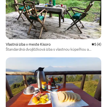
Vlastná izba v meste Kisoro
Priemerné
5 (4)
Štandardná dvojlôžková izba s vlastnou kúpeľňou a
balkónom