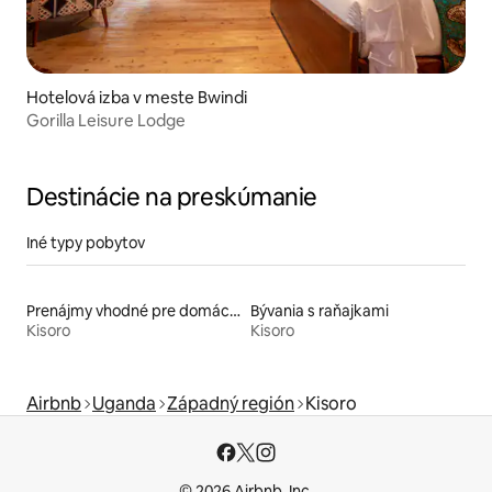
Hotelová izba v meste Bwindi
Gorilla Leisure Lodge
Destinácie na preskúmanie
Iné typy pobytov
Prenájmy vhodné pre domáce zvieratá
Bývania s raňajkami
Kisoro
Kisoro
Airbnb
Uganda
Západný región
Kisoro
© 2026 Airbnb, Inc.