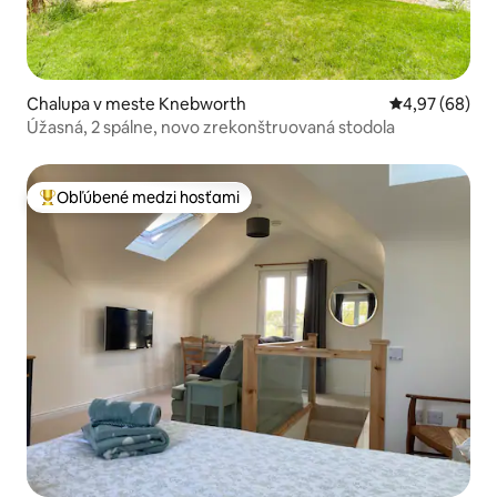
Chalupa v meste Knebworth
Priemerné oho
4,97 (68)
Úžasná, 2 spálne, novo zrekonštruovaná stodola
Obľúbené medzi hosťami
Najobľúbenejšie medzi hosťami