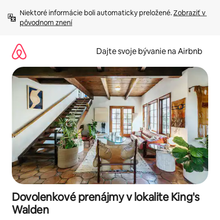
Preskočiť
Niektoré informácie boli automaticky preložené. 
Zobraziť v 
na
pôvodnom znení
obsah.
Dajte svoje bývanie na Airbnb
Dovolenkové prenájmy v lokalite King's
Walden