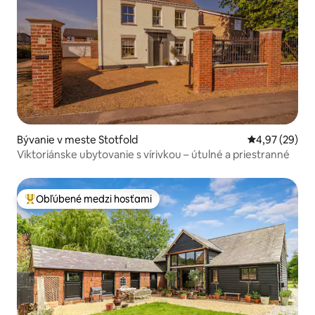
Bývanie v meste Stotfold
Priemerné oho
4,97 (29)
Viktoriánske ubytovanie s vírivkou – útulné a priestranné
Obľúbené medzi hosťami
Najobľúbenejšie medzi hosťami