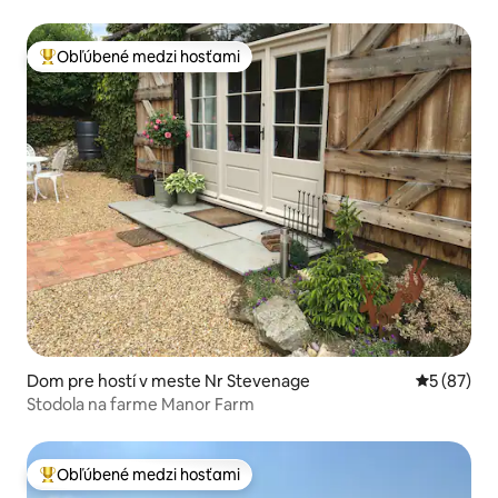
Obľúbené medzi hosťami
Najobľúbenejšie medzi hosťami
Dom pre hostí v meste Nr Stevenage
Priemerné 
5 (87)
Stodola na farme Manor Farm
Obľúbené medzi hosťami
Najobľúbenejšie medzi hosťami