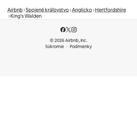
Airbnb
Spojené kráľovstvo
Anglicko
Hertfordshire
King's Walden
© 2026 Airbnb, Inc.
Súkromie
Podmienky