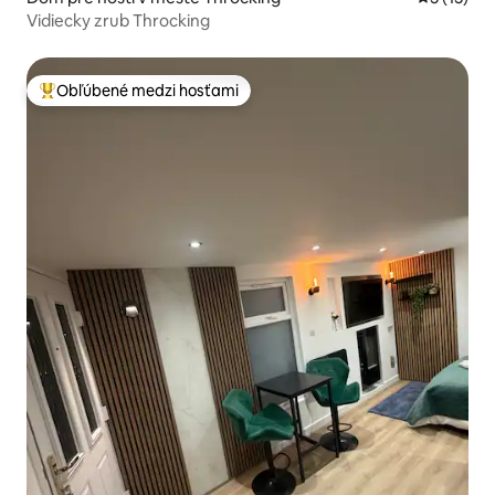
Vidiecky zrub Throcking
Obľúbené medzi hosťami
Najobľúbenejšie medzi hosťami