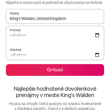
Nájdite a rezervujte si jedinečné ubytovania na Airbnb
Poloha
Keď budú výsledky k dispozícii, môžete si ich prechádzať pom
Príchod
Odchod
Hľadať
Najlepšie hodnotené dovolenkové
prenájmy v meste King's Walden
Hostia sa zhodli: tieto pobyty sú vysoko hodnotené
z hľadiska lokality, čistoty a ďalších aspektov.