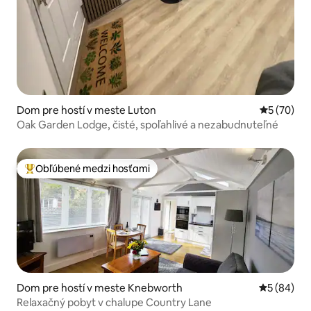
Dom pre hostí v meste Luton
Priemerné 
5 (70)
Oak Garden Lodge, čisté, spoľahlivé a nezabudnuteľné
Obľúbené medzi hosťami
Najobľúbenejšie medzi hosťami
Dom pre hostí v meste Knebworth
Priemerné 
5 (84)
Relaxačný pobyt v chalupe Country Lane