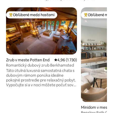
Obľúbené medzi hosťami
Obľúbené medz
Najobľúbenejšie medzi hosťami
Najobľúbenejšie 
Zrub v meste Potten End
Priemerné ohodnotenie 4,96 z 5, 
4,96 (1 730)
Romantický dubový zrub Berkhamsted
Táto útulná luxusná samostatná chata s
dubovým rámom ponúka ideálne
pokojné prostredie pre relaxačný pobyt.
Vypočujte si a v noci môžete počuť sovy.
Nachádza sa v blízkosti lesa Ashridge
patriaceho pod organizáciu National
Trust a je ideálny pre milovníkov prírody,
ale rovnako vhodný aj na romantický
Minidom v meste 
večer. 1,5 míle od neho sa nachádza
hire
Benslow Path Gues