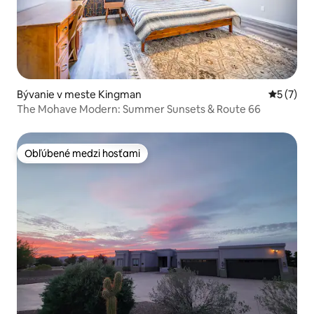
Bývanie v meste Kingman
Priemerné
5 (7)
The Mohave Modern: Summer Sunsets & Route 66
Obľúbené medzi hosťami
Obľúbené medzi hosťami