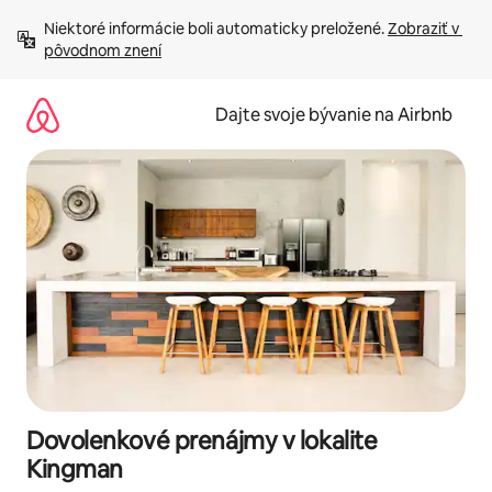
Preskočiť
Niektoré informácie boli automaticky preložené. 
Zobraziť v 
na
pôvodnom znení
obsah.
Dajte svoje bývanie na Airbnb
Dovolenkové prenájmy v lokalite
Kingman