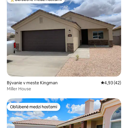
Najobľúbenejšie medzi hosťami
Bývanie v meste Kingman
Priemerné oho
4,93 (42)
Miller House
Obľúbené medzi hosťami
Obľúbené medzi hosťami