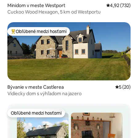
Minidom v meste Westport
Priemerné ohod
4,92 (732)
Cuckoo Wood Hexagon, 5 km od Westportu
Obľúbené medzi hosťami
Najobľúbenejšie medzi hosťami
Bývanie v meste Castlerea
Priemerné 
5 (20)
Vidiecky dom s výhľadom na jazero
Obľúbené medzi hosťami
Obľúbené medzi hosťami