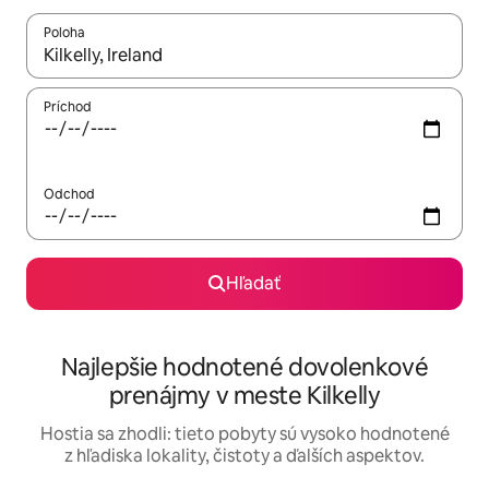
Poloha
Keď budú výsledky k dispozícii, môžete si ich prechádzať pom
Príchod
Odchod
Hľadať
Najlepšie hodnotené dovolenkové
prenájmy v meste Kilkelly
Hostia sa zhodli: tieto pobyty sú vysoko hodnotené
z hľadiska lokality, čistoty a ďalších aspektov.