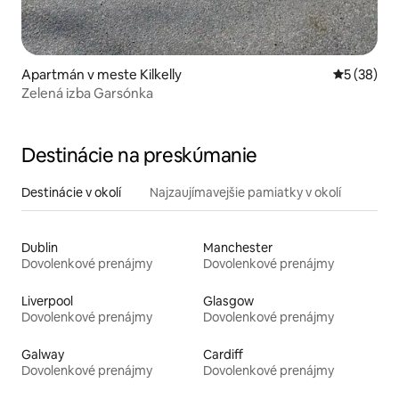
Apartmán v meste Kilkelly
Priemerné 
5 (38)
Zelená izba Garsónka
Destinácie na preskúmanie
Destinácie v okolí
Najzaujímavejšie pamiatky v okolí
Dublin
Manchester
Dovolenkové prenájmy
Dovolenkové prenájmy
Liverpool
Glasgow
Dovolenkové prenájmy
Dovolenkové prenájmy
Galway
Cardiff
Dovolenkové prenájmy
Dovolenkové prenájmy