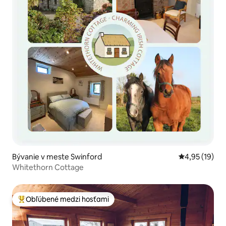
Bývanie v meste Swinford
Priemerné oho
4,95 (19)
Whitethorn Cottage
Obľúbené medzi hosťami
Najobľúbenejšie medzi hosťami