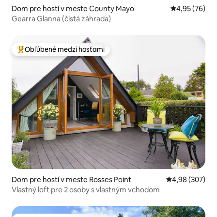
Dom pre hostí v meste County Mayo
Priemerné oho
4,95 (76)
Gearra Glanna (čistá záhrada)
Obľúbené medzi hosťami
Najobľúbenejšie medzi hosťami
Dom pre hostí v meste Rosses Point
Priemerné ohod
4,98 (307)
Vlastný loft pre 2 osoby s vlastným vchodom