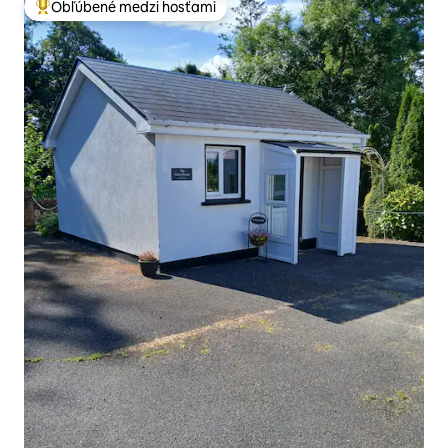
Obľúbené medzi hosťami
Najobľúbenejšie medzi hosťami