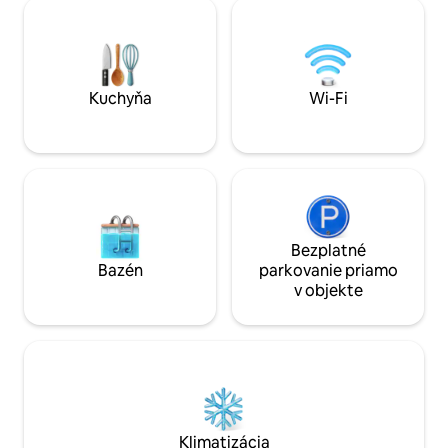
samostatným krbo
stretnutia s našimi oslami. Bezplatné
s WC, umývadlom 
parkovanie. Hneď vedľa sa nachádza aj
sprchou. V chatrči
súkromná holistická klinika. Ideálne
umiestnený malý 
umiestnenie na objavovanie cesty Wild
kachľový ohrievač
Atlantic Way
dispozícii sú aj ut
Kuchyňa
Wi-Fi
bielizeň.
Bezplatné
Bazén
parkovanie priamo
v objekte
Klimatizácia